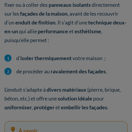
fixer ou à coller des
panneaux isolants
directement
sur les
façades de la maison
, avant de les recouvrir
d’un
enduit de finition
. Il s’agit d’une
technique deux-
en-un
qui allie
performance
et
esthétisme
,
puisqu’elle permet :
d’
isoler thermiquement
votre maison ;
de procéder au
ravalement des façades
.
L’enduit s’adapte à
divers matériaux
(pierre, brique,
béton, etc.) et offre une
solution idéale
pour
uniformiser
,
protéger
et
embellir les façades
.
À savoir