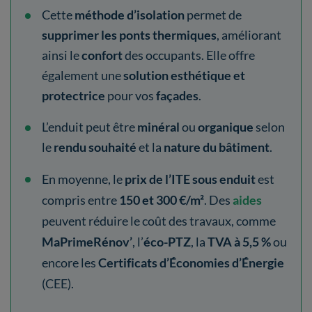
Cette
méthode d’isolation
permet de
supprimer les ponts thermiques
, améliorant
ainsi le
confort
des occupants. Elle offre
également une
solution esthétique et
protectrice
pour vos
façades
.
L’enduit peut être
minéral
ou
organique
selon
le
rendu souhaité
et la
nature du bâtiment
.
En moyenne, le
prix de l’ITE sous enduit
est
compris entre
150 et 300 €/m²
. Des
aides
peuvent réduire le coût des travaux, comme
MaPrimeRénov’
, l’
éco-PTZ
, la
TVA à 5,5 %
ou
encore les
Certificats d’Économies d’Énergie
(CEE).