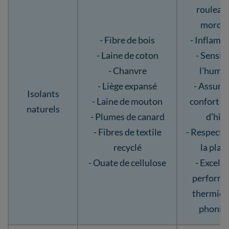
rouleau
morce
- Fibre de bois
- Inflamm
- Laine de coton
- Sensib
- Chanvre
l’humid
- Liège expansé
- Assure
Isolants
- Laine de mouton
confort d’
naturels
- Plumes de canard
d’hiv
- Fibres de textile
- Respectu
recyclé
la plan
- Ouate de cellulose
- Excell
performa
thermiqu
phoniq