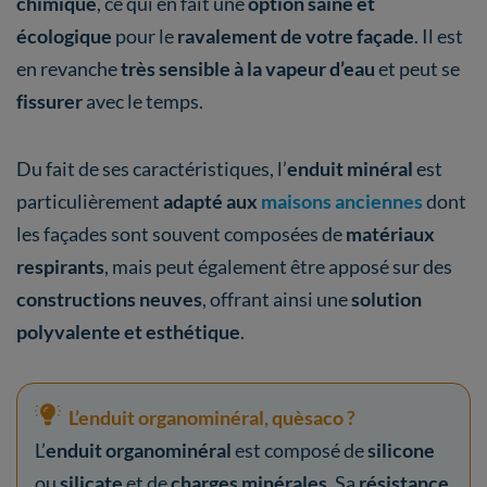
chimique
, ce qui en fait une
option saine
et
écologique
pour le
ravalement de votre façade
. Il est
en revanche
très sensible à la vapeur d’eau
et peut se
fissurer
avec le temps.
Du fait de ses caractéristiques, l’
enduit minéral
est
particulièrement
adapté aux
maisons anciennes
dont
les façades sont souvent composées de
matériaux
respirants
, mais peut également être apposé sur des
constructions neuves
, offrant ainsi une
solution
polyvalente et esthétique
.
L’enduit organominéral, quèsaco ?
L’
enduit organominéral
est composé de
silicone
ou
silicate
et de
charges minérales
. Sa
résistance