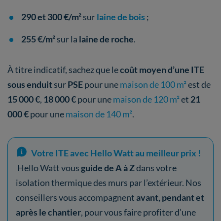
290 et 300 €/m²
sur
laine de bois
;
255 €/m²
sur la
laine de roche
.
À titre indicatif, sachez que le
coût moyen d’une ITE
sous enduit
sur
PSE
pour une
maison de 100 m²
est de
15 000 €
,
18 000 €
pour une
maison de 120 m²
et
21
000 €
pour une
maison de 140 m²
.
Votre ITE avec Hello Watt au meilleur prix !
Hello Watt vous
guide de A à Z
dans votre
isolation thermique des murs par l’extérieur. Nos
conseillers vous accompagnent
avant, pendant et
après le chantier
, pour vous faire profiter d’une