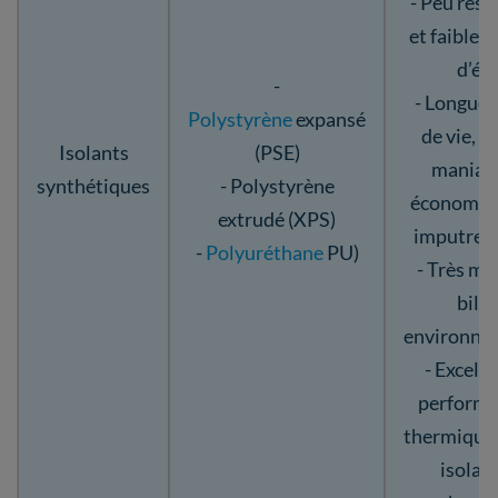
- Peu resp
et faible 
d’ét
-
- Longue 
Polystyrène
expansé
de vie, lé
Isolants
(PSE)
maniabl
synthétiques
- Polystyrène
économiqu
extrudé (XPS)
imputresc
-
Polyuréthane
PU)
- Très ma
bila
environne
- Excell
performa
thermiques
isolat