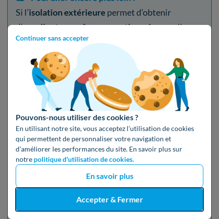
Si l’
isolation extérieure
permet d’obtenir
d’
excellentes performances thermiques
, elle
Continuer sans accepter
peut être complétée pour obtenir un
confort
optimal
et maximiser les
économies d’énergie
.
Vous pouvez par exemple procéder à l’
isolation
:
des
planchers
;
Pouvons-nous utiliser des cookies ?
des
toitures
;
En utilisant notre site, vous acceptez l’utilisation de cookies
qui permettent de personnaliser votre navigation et
des
combles
;
d’améliorer les performances du site. En savoir plus sur
notre
politique d'utilisation de cookies.
des
fenêtres
;
En savoir plus
des
portes
(
porte d’entrée
ou
porte de garage
Accepter & Fermer
par exemple).