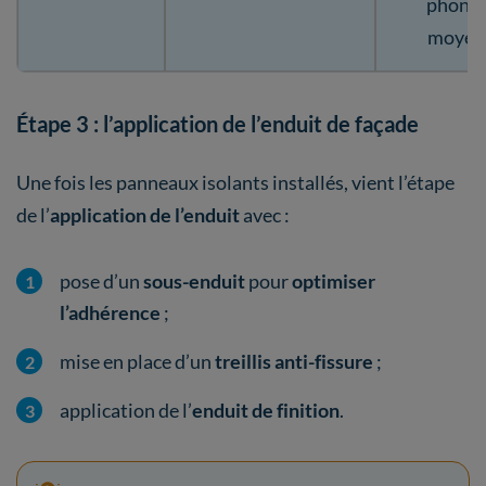
phoni
moyen
Étape 3 : l’application de l’enduit de façade
Une fois les panneaux isolants installés, vient l’étape
de l’
application de l’enduit
avec :
pose d’un
sous-enduit
pour
optimiser
l’adhérence
;
mise en place d’un
treillis anti-fissure
;
application de l’
enduit de finition
.