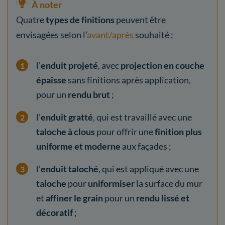
À noter
Quatre
types de finitions
peuvent être
envisagées selon l’
avant/après
souhaité :
l’
enduit projeté
, avec
projection en couche
épaisse
sans finitions après application,
pour un
rendu brut
;
l’
enduit gratté
, qui est travaillé avec une
taloche à clous
pour offrir une
finition plus
uniforme et moderne
aux façades ;
l’
enduit taloché
, qui est appliqué avec une
taloche
pour
uniformiser
la surface du mur
et
affiner le grain
pour un
rendu lissé et
décoratif
;