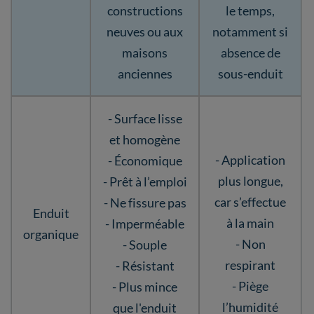
constructions
le temps,
neuves ou aux
notamment si
maisons
absence de
anciennes
sous-enduit
- Surface lisse
et homogène
- Application
- Économique
plus longue,
- Prêt à l’emploi
car s’effectue
- Ne fissure pas
Enduit
à la main
- Imperméable
organique
- Non
- Souple
respirant
- Résistant
- Piège
- Plus mince
l’humidité
que l'enduit