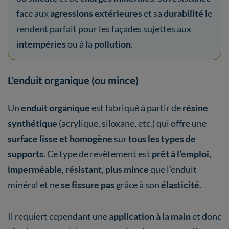
face aux
agressions extérieures
et sa
durabilité
le
rendent parfait pour les façades sujettes aux
intempéries
ou à la
pollution
.
L’enduit organique (ou mince)
Un
enduit organique
est fabriqué à partir de
résine
synthétique
(acrylique, siloxane, etc.) qui offre une
surface lisse et homogène
sur
tous les types de
supports
. Ce type de revêtement est
prêt à l’emploi
,
imperméable
,
résistant
,
plus mince
que l’enduit
minéral et ne
se fissure pas
grâce à son
élasticité
.
Il requiert cependant une
application à la main
et donc