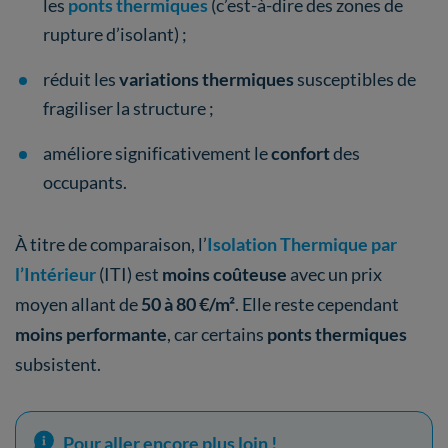
les
ponts thermiques
(c’est-à-dire des zones de
rupture d’isolant) ;
réduit les
variations thermiques
susceptibles de
fragiliser la structure ;
améliore significativement le
confort
des
occupants.
À titre de comparaison, l’
Isolation Thermique par
l’Intérieur
(ITI) est
moins coûteuse
avec un prix
moyen allant de
50 à 80 €/m²
. Elle reste cependant
moins performante
, car certains
ponts thermiques
subsistent.
Pour aller encore plus loin !