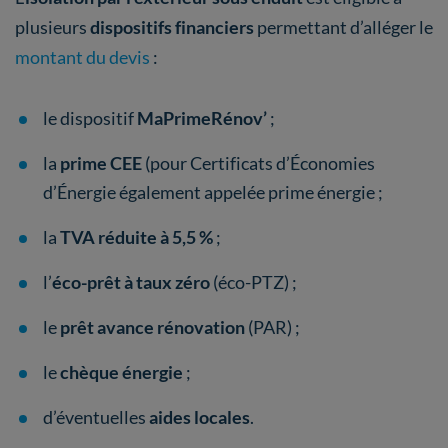
plusieurs
dispositifs financiers
permettant d’alléger le
montant du devis
:
le dispositif
MaPrimeRénov’
;
la
prime CEE
(pour Certificats d’Économies
d’Énergie également appelée prime énergie ;
la
TVA réduite à 5,5 %
;
l’
éco-prêt à taux zéro
(éco-PTZ) ;
le
prêt avance rénovation
(PAR) ;
le
chèque énergie
;
d’éventuelles
aides locales
.