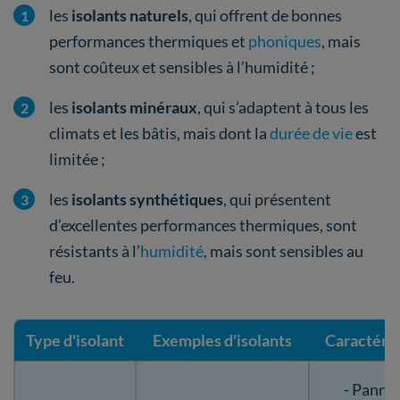
les
isolants naturels
, qui offrent de bonnes
performances thermiques et
phoniques
, mais
sont coûteux et sensibles à l’humidité ;
les
isolants minéraux
, qui s’adaptent à tous les
climats et les bâtis, mais dont la
durée de vie
est
limitée ;
les
isolants synthétiques
, qui présentent
d’excellentes performances thermiques, sont
résistants à l’
humidité
, mais sont sensibles au
feu.
Type d'isolant
Exemples d'isolants
Caractéris
- Panne