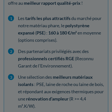
offre au
meilleur rapport qualité-prix
!
Les
tarifs les plus attractifs
du marché pour
notre matériau phare, le
polystyrène
expansé
(
PSE
) :
160 à 180 €/m²
en moyenne
(options comprises).
Des partenariats privilégiés avec des
professionnels certifiés RGE
(Reconnu
Garant de l’Environnement).
Une sélection des
meilleurs matériaux
isolants
: PSE, laine de roche ou laine de bois,
et répondant aux exigences thermiques pour
une
rénovation d’ampleur
(R >= 4,4
m².K/W).