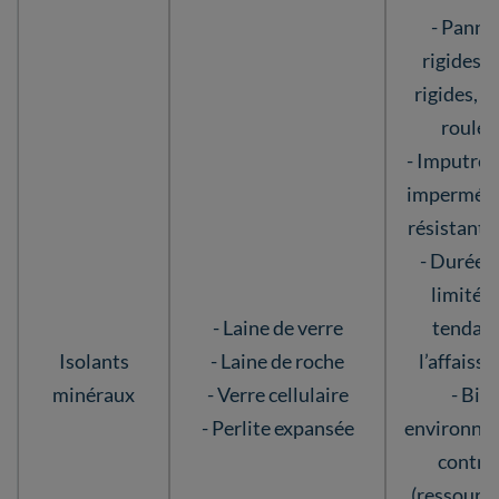
- Panne
rigides, 
rigides, v
roulea
- Imputres
imperméab
résistants
- Durée d
limitée,
- Laine de verre
tendanc
Isolants
- Laine de roche
l’affaiss
minéraux
- Verre cellulaire
- Bila
- Perlite expansée
environne
contra
(ressourc