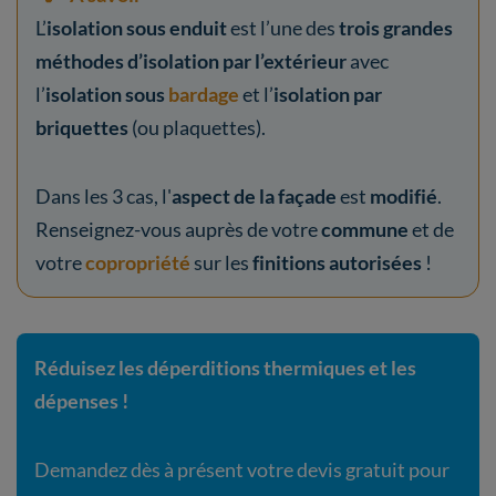
L’
isolation sous enduit
est l’une des
trois grandes
méthodes d’isolation par l’extérieur
avec
l’
isolation sous
bardage
et l’
isolation par
briquettes
(ou plaquettes).​​​​​​
Dans les 3 cas, l'
aspect de la façade
est
modifié
.
Renseignez-vous auprès de votre
commune
et de
votre
copropriété
sur les
finitions autorisées
!
Réduisez les déperditions thermiques et les
dépenses !
Demandez dès à présent votre devis gratuit pour