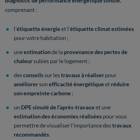
diagnostic de performance énergétique simulé
,
comprenant :
l’
étiquette énergie
et l’
étiquette climat
estimées
pour votre habitation ;
une
estimation
de la
provenance des
pertes de
chaleur
subies par le logement ;
des
conseils
sur les
travaux à réaliser
pour
améliorer
son
efficacité énergétique
et
réduire
son empreinte carbone
;
un
DPE simulé
de l’après-travaux
et une
estimation des économies réalisées
pour vous
permettre de visualiser l’importance des
travaux
recommandés
.