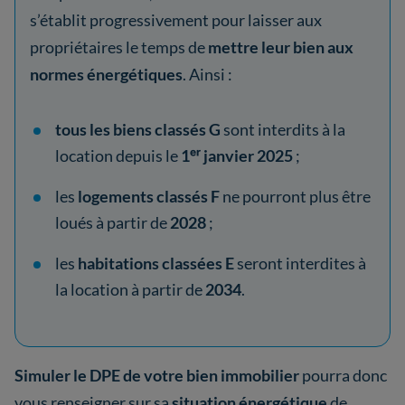
s’établit progressivement pour laisser aux
propriétaires le temps de
mettre leur bien aux
normes énergétiques
.
Ainsi :
tous les biens classés G
sont interdits à la
location depuis le
1ᵉʳ janvier 2025
;
les
logements classés F
ne pourront plus être
loués à partir de
2028
;
les
habitations classées E
seront interdites à
la location à partir de
2034
.
Simuler le DPE de votre bien immobilier
pourra donc
vous renseigner sur sa
situation énergétique
de