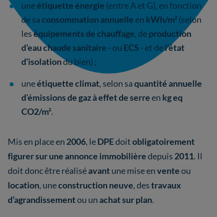
une
étiquette énergie
(entre A et G), en fonction
de sa
consommation annuelle
en
kWh/m²
(selon
les
équipements de chauffage
, de
production
d’eau chaude sanitaire
-
ou
ECS
- et de
l’état
d’isolation
du bien) ;
une
étiquette climat
, selon sa
quantité annuelle
d’émissions de gaz à effet de serre
en
kg eq
CO2/m²
.
Mis en place en
2006
, le
DPE
doit
obligatoirement
figurer sur une annonce immobilière
depuis
2011
.
Il
doit donc être
réalisé
avant
une mise en
vente
ou
location
, une
construction neuve
, des
travaux
d’agrandissement
ou un
achat sur plan
.