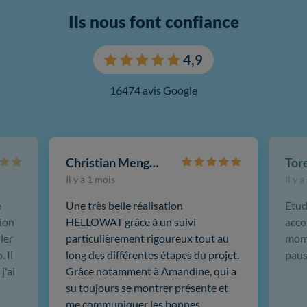
Ils nous font confiance
4,9
16474 avis Google
Christian Mengotti
Il y a 1 mois
Il y 
e
Une très belle réalisation
Etud
ion
HELLOWAT grâce à un suivi
acco
ler
particulièrement rigoureux tout au
mome
 Il
long des différentes étapes du projet.
paus
j'ai
Grâce notamment à Amandine, qui a
su toujours se montrer présente et
me communiquer les bonnes