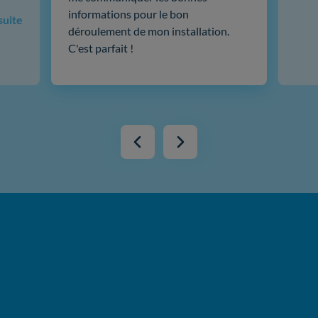
informations pour le bon
 suite
déroulement de mon installation.
C'est parfait !
Pourquoi passer par Hello Watt pour
rénover votre logement ?