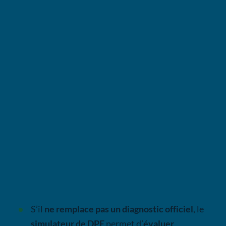
Des experts vous accompagnent dans votre projet de
rénovation
Simulateur DPE : Estimez
gratuitement le DPE de votre
logement
En résumé :
S’il
ne remplace pas un diagnostic officiel
, le
simulateur de DPE
permet d’
évaluer