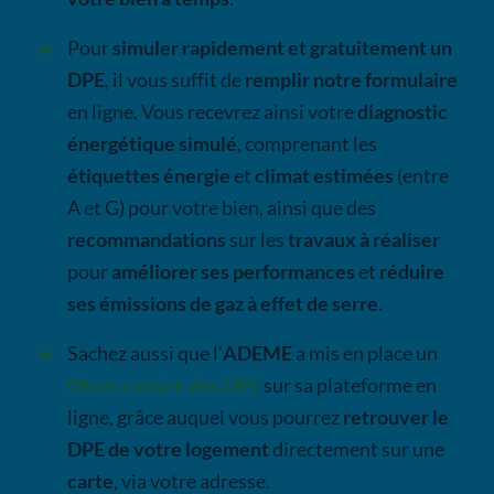
Pour
simuler rapidement et gratuitement un
DPE
, il vous suffit de
remplir notre formulaire
en ligne. Vous recevrez ainsi votre
diagnostic
énergétique simulé
, comprenant les
étiquettes énergie
et
climat
estimées
(entre
A et G) pour votre bien, ainsi que des
recommandations
sur les
travaux à réaliser
pour
améliorer ses performances
et
réduire
ses émissions de gaz à effet de serre
.
Sachez aussi que l’
ADEME
a mis en place un
Observatoire des DPE
sur sa plateforme en
ligne, grâce auquel vous pourrez
retrouver le
DPE de votre logement
directement sur une
carte
, via votre adresse.