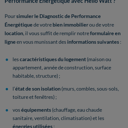
Performance Énergétique avec Hello Watt ?
Pour
simuler le Diagnostic de Performance
Énergétique
de votre
bien immobilier
ou de votre
location
, il vous suffit de remplir notre
formulaire en
ligne
en vous munissant des
informations suivantes
:
les
caractéristiques du logement
(maison ou
appartement, année de construction, surface
habitable, structure) ;
l’
état de son isolation
(murs, combles, sous-sols,
toiture et fenêtres) ;
vos
équipements
(chauffage, eau chaude
sanitaire, ventilation, climatisation) et les
énergies utilisées
;