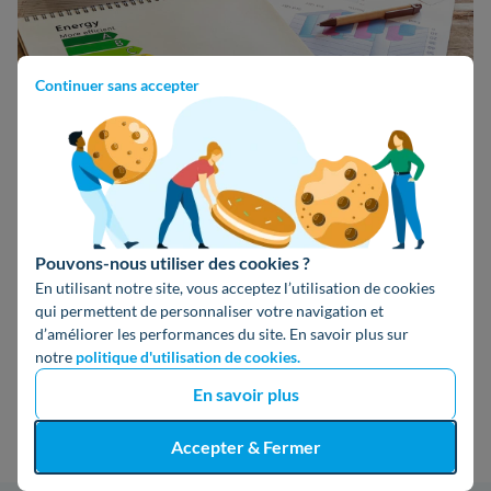
Continuer sans accepter
Comment réaliser le DPE officiel de
son logement ?
Pouvons-nous utiliser des cookies ?
En utilisant notre site, vous acceptez l’utilisation de cookies
Vous avez
simulé votre diagnostic de performance
qui permettent de personnaliser votre navigation et
énergétique
et souhaitez désormais un
document
d’améliorer les performances du site. En savoir plus sur
notre
politique d'utilisation de cookies.
officiel
qui
prouve
que
votre bien peut être vendu
ou
En savoir plus
loué
? Faites appel à un
professionnel
pour un
diagnostic certifié
!
Accepter & Fermer