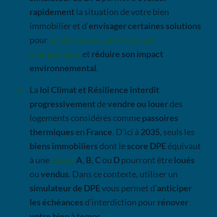
rapidement
la situation de votre bien
immobilier et d’
envisager certaines solutions
pour
améliorer ses performances
énergétiques
et
réduire son impact
environnemental
.
La
loi Climat et Résilience
interdit
progressivement
de
vendre ou louer
des
logements considérés comme
passoires
thermiques
en
France
. D’ici à
2035
, seuls les
biens immobiliers
dont le
score DPE
équivaut
à une
classe
A
,
B
,
C
ou
D
pourront être
loués
ou
vendus
. Dans ce contexte, utiliser un
simulateur de DPE
vous permet d’
anticiper
les échéances
d’interdiction pour
rénover
votre bien à temps
.