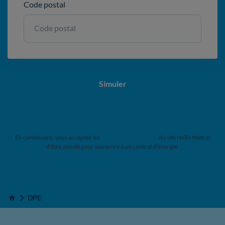
Code postal
Code postal
Simuler
Me faire appeler
En continuant, vous acceptez les
Conditions Générales
du site Hello Watt et
d'être appelé pour souscrire à un contrat d'énergie.
DPE
Accueil