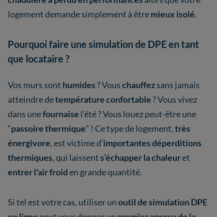
logement demande simplement à être
mieux isolé
.
Pourquoi faire une simulation de DPE en tant
que locataire ?
Vos murs sont
humides
? Vous
chauffez
sans jamais
atteindre de
température confortable
? Vous vivez
dans une
fournaise
l’été ? Vous louez peut-être une
“
passoire thermique
” ! Ce type de logement,
très
énergivore
, est victime d’
importantes déperditions
thermiques
, qui laissent
s’échapper la chaleur
et
entrer l’air froid
en grande quantité.
Si tel est votre cas, utiliser un
outil de simulation DPE
en ligne
peut vous donner un
premier aperçu de la