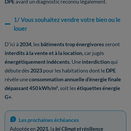
DPE
avant un diagnostic reconnu légalement.
1/ Vous souhaitez vendre votre bien ou le
louer
D’ici à
2034
, les
bâtiments trop énergivores
seront
interdits à la vente et à la location,
car jugés
énergétiquement indécents
. Une
interdiction
qui
débute dès
2023
pour les habitations dont le
DPE
révèle une
consommation annuelle d’énergie finale
dépassant 450 kWh/m²
, soit les
étiquettes énergie
G+
.
Les prochaines échéances
Adoptée en
2021
, la
loi Climat et résilience