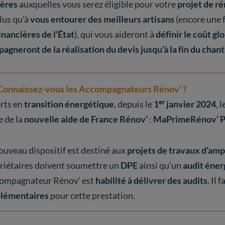
ières
auxquelles vous serez éligible pour votre
projet de r
lus qu’à
vous entourer des meilleurs artisans
(encore une 
inancières de l’État
), qui vous aideront à
définir le coût gl
gneront de la réalisation du devis jusqu’à la fin du chant
Connaissez-vous les Accompagnateurs Rénov’ ?
rts en
transition énergétique
, depuis le
1ᵉʳ janvier 2024
, 
e de la
nouvelle aide de France Rénov’
:
MaPrimeRénov’ P
ouveau dispositif est destiné aux
projets de travaux d’amp
riétaires doivent soumettre un
DPE
ainsi qu’un
audit éner
compagnateur Rénov’ est
habilité à délivrer des audits
. Il
lémentaires
pour cette prestation.