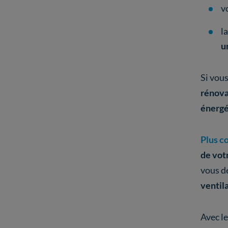
v
l
u
Si vous
rénova
énergé
Plus c
de vot
vous d
ventil
Avec le