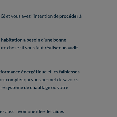
u
G
) et vous avez l’intention de
procéder à
e
habitation a besoin d’une bonne
ute chose : il vous faut
réaliser un audit
formance énergétique
et les
faiblesses
ort complet
qui vous permet de savoir si
tre
système de chauffage
ou votre
rez aussi avoir une idée des
aides