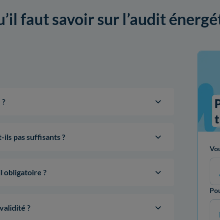
’il faut savoir sur l’audit énerg
 ?
ils pas suffisants ?
Vou
l obligatoire ?
Pou
validité ?