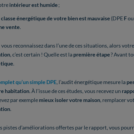
otre
intérieur est humide
;
a
classe énergétique de votre bien est mauvaise
(DPE
F
o
ne vente
.
 vous reconnaissez dans l’une de ces situations, alors votr
tion
, c’est certain ! Quelle est la
première étape
? Avant to
tique
.
omplet qu’un simple DPE
, l’audit énergétique mesure la
per
re habitation
. À l’issue de ces études, vous recevez un
rapp
evez par exemple
mieux isoler votre maison
, remplacer vo
ation
.
s pistes d’améliorations offertes par le rapport, vous pour