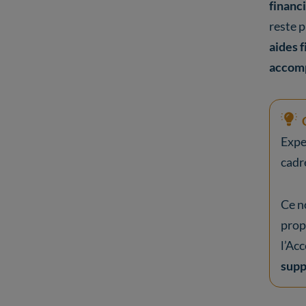
financ
reste p
aides f
accompa
Expe
cadr
Ce n
prop
l’Ac
supp