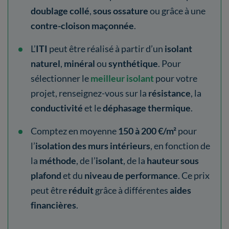
doublage collé
,
sous ossature
ou grâce à une
contre-cloison maçonnée
.
L’
ITI
peut être réalisé à partir d’un
isolant
naturel
,
minéral
ou
synthétique
. Pour
sélectionner le
meilleur isolant
pour votre
projet, renseignez-vous sur la
résistance
, la
conductivité
et le
déphasage thermique
.
Comptez en moyenne
150 à 200 €/m²
pour
l’
isolation des murs intérieurs
, en fonction de
la
méthode
, de l’
isolant
, de la
hauteur sous
plafond
et du
niveau de performance
. Ce prix
peut être
réduit
grâce à différentes
aides
financières
.