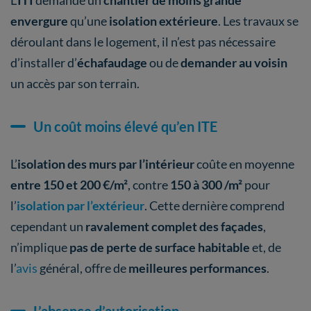
L’
ITI
demande un
chantier de moins grande
envergure
qu’une
isolation extérieure
. Les travaux se
déroulant dans le logement, il n’est
pas nécessaire
d’installer d’
échafaudage
ou de
demander au voisin
un accès par son terrain.
Un coût moins élevé qu’en ITE
L’
isolation des murs par l’intérieur
coûte en moyenne
entre 150 et 200 €/m²
, contre
150 à 300 /m²
pour
l’
isolation par l’extérieur
. Cette dernière comprend
cependant un
ravalement complet des façades
,
n’implique
pas de perte de surface habitable
et, de
l’
avis
général, offre de
meilleures performances
.