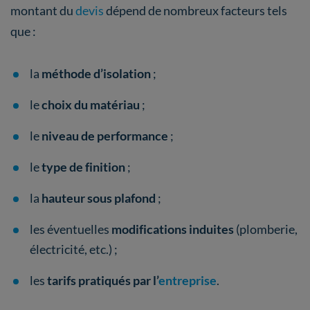
montant du
devis
dépend de nombreux facteurs tels
que :
la
méthode d’isolation
;
le
choix du matériau
;
le
niveau de performance
;
le
type de finition
;
la
hauteur sous plafond
;
les éventuelles
modifications induites
(plomberie,
électricité, etc.) ;
les
tarifs pratiqués par l’
entreprise
.