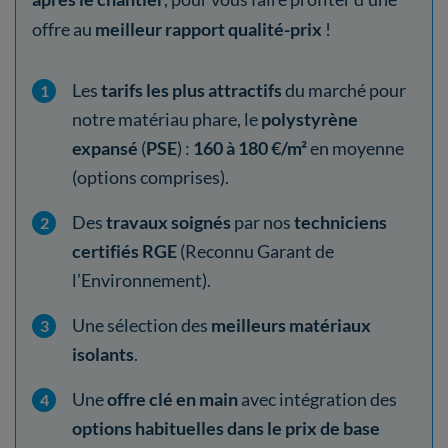
offre au
meilleur rapport qualité-prix
!
Les
tarifs les plus attractifs
du marché pour
notre matériau phare, le
polystyrène
expansé
(
PSE
) :
160 à 180 €/m²
en moyenne
(options comprises).
Des
travaux soignés
par nos
techniciens
certifiés RGE
(Reconnu Garant de
l’Environnement).
Une sélection des
meilleurs matériaux
isolants
.
Une
offre clé en main
avec intégration des
options habituelles dans le prix de base