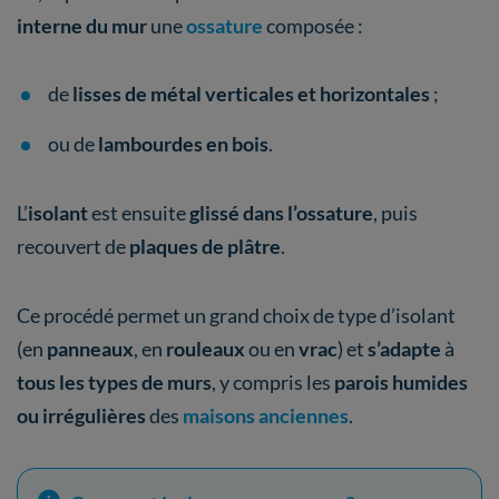
interne du mur
une
ossature
composée :
de
lisses de métal verticales et horizontales
;
ou de
lambourdes en bois
.
L’
isolant
est ensuite
glissé dans l’ossature
, puis
recouvert de
plaques de plâtre
.
Ce procédé permet un grand choix de type d’isolant
(en
panneaux
, en
rouleaux
ou en
vrac
) et
s’adapte
à
tous les types de murs
, y compris les
parois humides
ou irrégulières
des
maisons anciennes
.