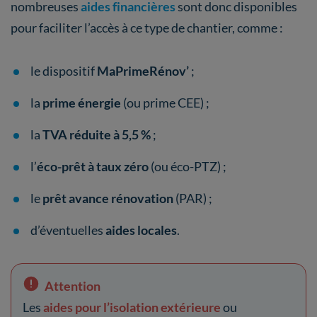
nombreuses
aides financières
sont donc disponibles
pour faciliter l’accès à ce type de chantier, comme :
le dispositif
MaPrimeRénov’
;
la
prime énergie
(ou prime CEE) ;
la
TVA réduite à 5,5 %
;
l’
éco-prêt à taux zéro
(ou éco-PTZ) ;
le
prêt avance rénovation
(PAR) ;
d’éventuelles
aides locales
.
Attention
Les
aides pour l’isolation extérieure
ou