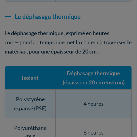
Le déphasage thermique
Le
déphasage thermique
, exprimé en
heures
,
correspond au
temps
que met la chaleur à
traverser le
matériau
, pour une
épaisseur de 20 cm
:
Déphasage thermique
Isolant
(épaisseur 20 cm environ)
Polystyrène
4 heures
expansé (PSE)
Polyuréthane
6 heures