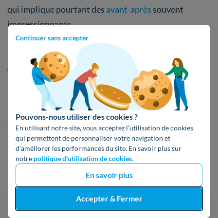
qui implique pourtant des
avant-après
souvent
impressionnants.
Continuer sans accepter
Est-il toujours possible de bénéficier du
dispositif “isolation à 1 euro” ?
Non
, il n’est plus possible d’
isoler son logement pour
un euro
. Le dispositif a été
supprimé en 2021
, celui-ci
Pouvons-nous utiliser des cookies ?
ayant donné naissance à de
nombreuses arnaques
.
En utilisant notre site, vous acceptez l’utilisation de cookies
qui permettent de personnaliser votre navigation et
d’améliorer les performances du site. En savoir plus sur
notre
politique d'utilisation de cookies.
Modifié le 24 septembre 2025
En savoir plus
Accepter & Fermer