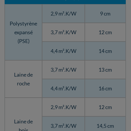
2,9 m².K/W
9 cm
Polystyrène
expansé
3,7 m².K/W
12 cm
(PSE)
4,4 m².K/W
14 cm
3,7 m².K/W
13 cm
Laine de
roche
4,4 m².K/W
16 cm
2,9 m².K/W
12 cm
Laine de
3,7 m².K/W
14,5 cm
bois