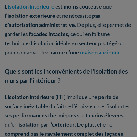
L’
isolation intérieure
est
moins coûteuse
que
l’
isolation extérieure
et ne nécessite
pas
d’autorisation administrative
. De plus, elle permet de
garder les
façades intactes
, ce qui en fait une
technique d’isolation
idéale en secteur protégé
ou
pour conserver le
charme d’une
maison ancienne
.
Quels sont les inconvénients de l’isolation des
murs par l’intérieur ?
L’
isolation intérieure
(ITI) implique une
perte de
surface inévitable
du fait de l’épaisseur de l’isolant et
ses
performances thermiques
sont
moins élevées
qu’en
isolation par l’extérieur
. De plus, elle ne
comprend pas le ravalement complet des façades
,