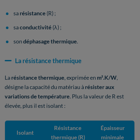
sa
résistance
(R) ;
sa
conductivité
(λ) ;
son
déphasage thermique
.
La résistance thermique
La
résistance thermique
, exprimée en
m².K/W
,
désigne la capacité du matériau à
résister aux
variations de température
. Plus la valeur de R est
élevée, plus il est isolant :
Résistance
Épaisseur
Isolant
thermique (R)
minimale