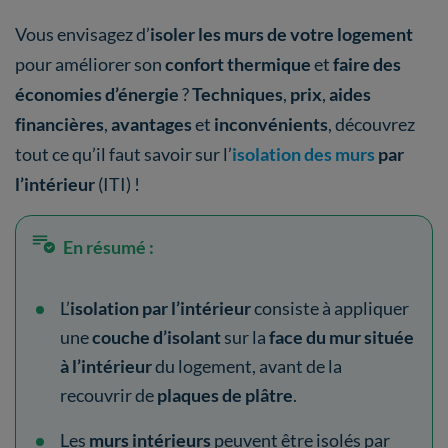
Vous envisagez d’
isoler les murs de votre logement
pour améliorer son
confort thermique
et
faire des
économies d’énergie
?
Techniques
,
prix
,
aides
financières
,
avantages
et
inconvénients
, découvrez
tout ce qu’il faut savoir sur l’
isolation des murs
par
l’intérieur
(ITI) !
En résumé :
L’
isolation par l’intérieur
consiste à appliquer
une
couche d’isolant
sur la
face du mur située
à l’intérieur
du logement, avant de la
recouvrir de
plaques de plâtre
.
Les
murs intérieurs
peuvent être isolés par