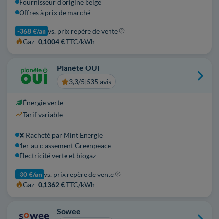
Fournisseur d'origine belge
Offres à prix de marché
-368 €/an
vs. prix repère de vente
Gaz
0,1004 €
TTC/kWh
Planète OUI
3,3/5
|
535 avis
Énergie verte
Tarif variable
❌ Racheté par Mint Energie
1er au classement Greenpeace
Électricité verte et biogaz
-30 €/an
vs. prix repère de vente
Gaz
0,1362 €
TTC/kWh
Sowee