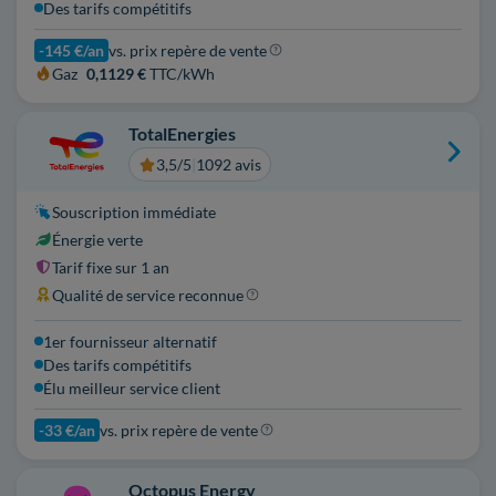
Des tarifs compétitifs
-145 €/an
vs. prix repère de vente
Gaz
0,1129 €
TTC/kWh
TotalEnergies
3,5/5
|
1092 avis
Souscription immédiate
Énergie verte
Tarif fixe sur 1 an
Qualité de service reconnue
1er fournisseur alternatif
Des tarifs compétitifs
Élu meilleur service client
-33 €/an
vs. prix repère de vente
Octopus Energy