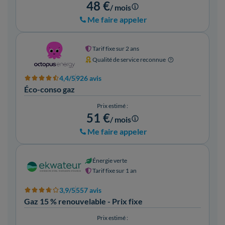
48 €
/ mois
Me faire appeler
Tarif fixe sur 2 ans
Qualité de service reconnue
4,4/5
926 avis
Éco-conso gaz
Prix estimé :
51 €
/ mois
Me faire appeler
Énergie verte
Tarif fixe sur 1 an
3,9/5
557 avis
Gaz 15 % renouvelable - Prix fixe
Prix estimé :