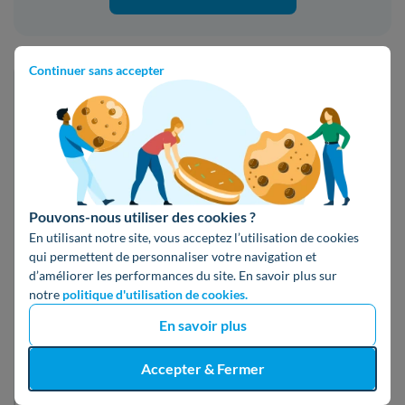
Continuer sans accepter
Abonn
Évolution
Fournisseur
Nom de l’offre
men
tarifaire
(T
Pouvons-nous utiliser des cookies ?
En utilisant notre site, vous acceptez l’utilisation de cookies
qui permettent de personnaliser votre navigation et
Gaz 15 %
Fixe 1
d’améliorer les performances du site. En savoir plus sur
41,
notre
politique d'utilisation de cookies.
renouvelable
an
Ekwateur
En savoir plus
Accepter & Fermer