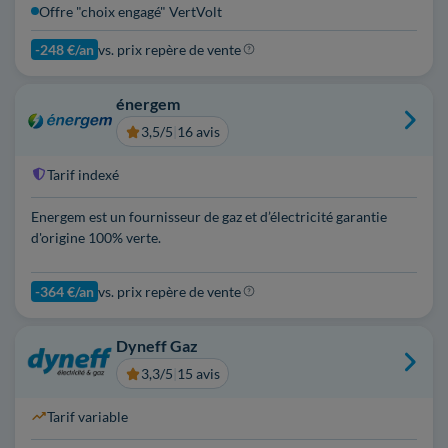
Offre "choix engagé" VertVolt
-248 €/an
vs. prix repère de vente
énergem
3,5/5
|
16 avis
Tarif indexé
Energem est un fournisseur de gaz et d’électricité garantie
d'origine 100% verte.
-364 €/an
vs. prix repère de vente
Dyneff Gaz
3,3/5
|
15 avis
Tarif variable