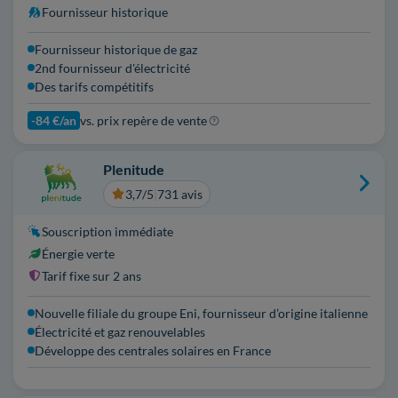
Fournisseur historique
Fournisseur historique de gaz
2nd fournisseur d'électricité
Des tarifs compétitifs
-84 €/an
vs. prix repère de vente
Plenitude
3,7/5
|
731 avis
Souscription immédiate
Énergie verte
Tarif fixe sur 2 ans
Nouvelle filiale du groupe Eni, fournisseur d’origine italienne
Électricité et gaz renouvelables
Développe des centrales solaires en France