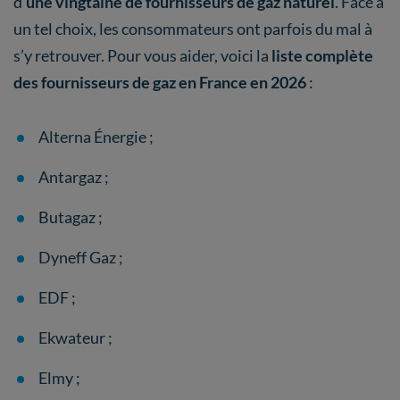
d’
une vingtaine de fournisseurs de gaz naturel
. Face à
un tel choix, les consommateurs ont parfois du mal à
s’y retrouver. Pour vous aider, voici la
liste complète
des fournisseurs de gaz en France en 2026
:
Alterna Énergie ;
Antargaz ;
Butagaz ;
Dyneff Gaz ;
EDF ;
Ekwateur ;
Elmy ;