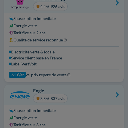
4,4/5
|
926 avis
Souscription immédiate
Énergie verte
Tarif fixe sur 2 ans
Qualité de service reconnue
Électricité verte & locale
Service client basé en France
Label VertVolt
-61 €/an
vs. prix repère de vente
Engie
3,5/5
|
837 avis
Souscription immédiate
Énergie verte
Tarif fixe sur 3 ans