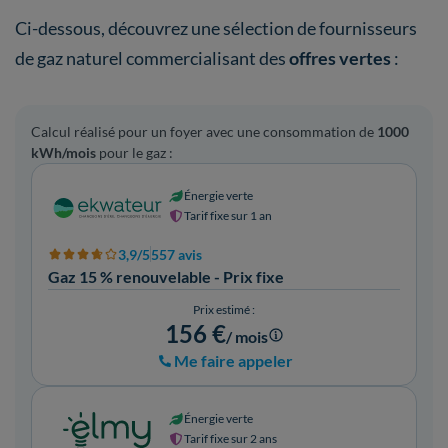
Ci-dessous, découvrez une sélection de fournisseurs
de gaz naturel commercialisant des
offres vertes
:
Calcul réalisé pour un foyer avec une consommation de
1000
kWh/mois
pour le gaz :
Énergie verte
Tarif fixe sur 1 an
3,9/5
557 avis
Gaz 15 % renouvelable - Prix fixe
Prix estimé :
156 €
/ mois
Me faire appeler
Énergie verte
Tarif fixe sur 2 ans