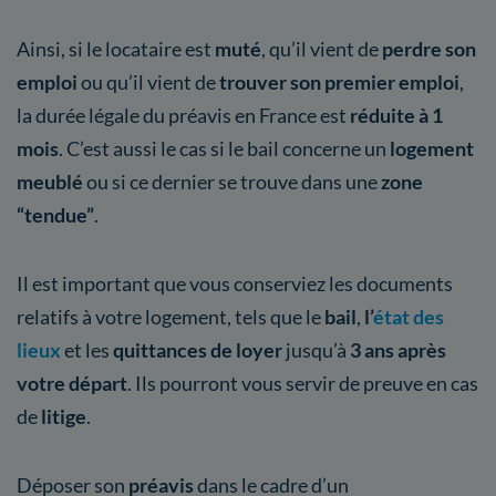
Ainsi, si le locataire est
muté
, qu’il vient de
perdre son
emploi
ou qu’il vient de
trouver son premier emploi
,
la durée légale du préavis en France est
réduite à 1
mois
. C’est aussi le cas si le bail concerne un
logement
meublé
ou si ce dernier se trouve dans une
zone
“tendue”
.
Il est important que vous conserviez les documents
relatifs à votre logement, tels que le
bail
,
l’
état des
lieux
et les
quittances de loyer
jusqu’à
3 ans après
votre départ
. Ils pourront vous servir de preuve en cas
de
litige
.
Déposer son
préavis
dans le cadre d’un