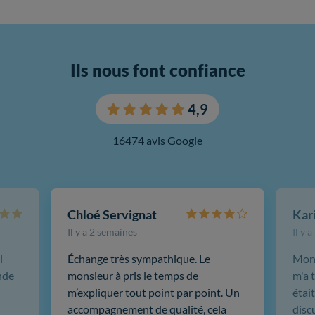
Ils nous font confiance
4,9
16474 avis Google
Chloé Servignat
Il y a 2 semaines
Il y 
l
Échange très sympathique. Le
Mon 
nde
monsieur à pris le temps de
m'a t
m’expliquer tout point par point. Un
était
accompagnement de qualité, cela
disc