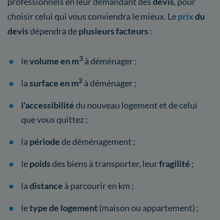
professionnels en leur demandant des
devis
, pour
choisir celui qui vous conviendra le mieux. Le
prix
du
devis
dépendra de
plusieurs facteurs
:
3
le
volume en m
à déménager ;
2
la
surface en m
à déménager ;
l'accessibilité
du nouveau logement et de celui
que vous quittez ;
la
période
de déménagement ;
le
poids
des biens à transporter, leur
fragilité
;
la
distance
à parcourir en km ;
le
type de logement
(maison ou appartement) ;