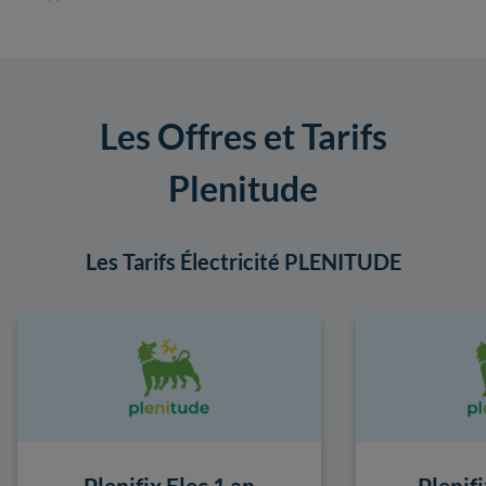
Les Offres et Tarifs
Plenitude
Les Tarifs Électricité PLENITUDE
Plenifix Elec 1 an
Plenifi