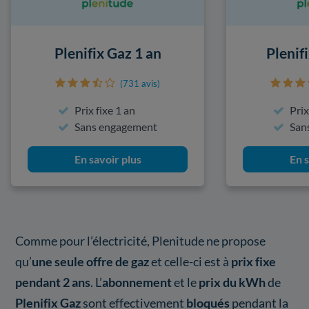
Plenifix Gaz 1 an
Plenif
(731 avis)
Prix fixe 1 an
Prix
Sans engagement
San
En savoir plus
En s
Comme pour l’électricité, Plenitude ne propose
qu’
une seule offre de gaz
et celle-ci est à
prix fixe
pendant 2 ans
. L’
abonnement
et le
prix du kWh
de
Plenifix Gaz
sont effectivement
bloqués
pendant la