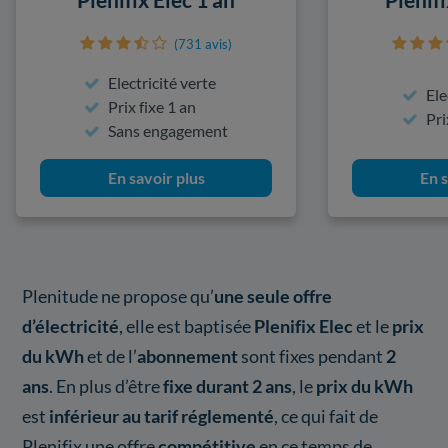
(731 avis)
Electricité verte
Ele
Prix fixe 1 an
Pri
Sans engagement
En savoir plus
En s
Plenitude ne propose qu’
une seule offre
d’électricité
, elle est baptisée
Plenifix Elec
et le
prix
du kWh
et de l’
abonnement
sont fixes pendant
2
ans
. En plus d’être
fixe durant 2 ans
, le
prix du kWh
est
inférieur au tarif réglementé
, ce qui fait de
Plenifix une offre
compétitive
en ce temps de