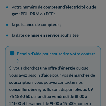
votre
numéro de compteur d’électricité ou de
gaz
:
PDL
,
PRM
ou
PCE
;
la
puissance de compteur
;
la
date de mise en service
souhaitée.
Besoin d’aide pour souscrire votre contrat
?
Si vous cherchez
une offre d’énergie
ou que
vous avez besoin d’aide pour vos
démarches de
souscription
, vous pouvez contacter nos
conseillers énergie
. Ils sont disponibles au
09
75 18 60 60
du
lundi au vendredi
de
8h00 à
21h00
et le
samedi
de
9h00 à 19h00
(numéro