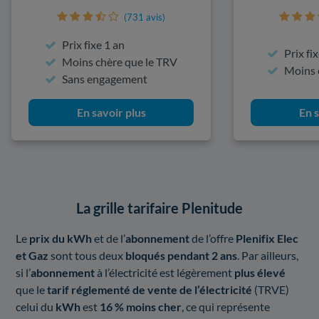
(731 avis)
Prix fixe 1 an
Prix fi
Moins chère que le TRV
Moins 
Sans engagement
En savoir plus
En s
La grille tarifaire Plenitude
Le
prix du kWh
et de l’
abonnement
de l’offre
Plenifix Elec
et Gaz
sont tous deux
bloqués pendant 2 ans
. Par ailleurs,
si l’
abonnement
à l’électricité est légèrement
plus élevé
que le
tarif réglementé de vente de l’électricité
(TRVE)
celui du
kWh
est
16 % moins cher
, ce qui représente