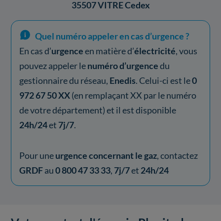
35507 VITRE Cedex
Quel numéro appeler en cas d’urgence ?
En cas d’
urgence
en matière d’
électricité
, vous
pouvez appeler le
numéro d’urgence
du
gestionnaire du réseau,
Enedis
. Celui-ci est le
0
972 67 50 XX
(en remplaçant XX par le numéro
de votre département) et il est disponible
24h/24
et
7j/7
.
Pour une
urgence concernant le gaz
, contactez
GRDF
au
0 800 47 33 33
,
7j/7
et
24h/24