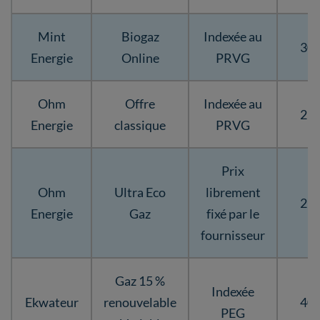
Mint
Biogaz
Indexée au
30,
Energie
Online
PRVG
Ohm
Offre
Indexée au
26,
Energie
classique
PRVG
Prix
Ohm
Ultra Eco
librement
27,
Energie
Gaz
fixé par le
fournisseur
Gaz 15 %
Indexée
Ekwateur
renouvelable
40,
PEG