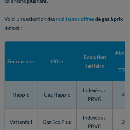
cela reste
plus rare
.
Voici une sélection des
meilleures
offres
de gaz à prix
indexé
:
Abon
Évolution
Fournisseur
Offre
(e
tarifaire
TTC/
Indexée au
Happ-e
Gaz Happ-e
42,
PRVG
Indexée au
Vattenfall
Gaz Eco Plus
25,
PRVG