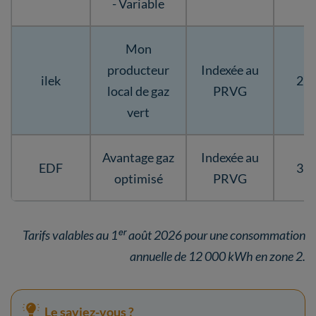
- Variable
Mon
producteur
Indexée au
ilek
29,
local de gaz
PRVG
vert
Avantage gaz
Indexée au
EDF
31,
optimisé
PRVG
Tarifs valables au 1ᵉʳ août 2026 pour une consommation
annuelle de 12 000 kWh en zone 2.
Le saviez-vous ?