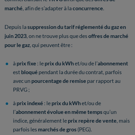
marché
, afin de s’adapter à la
concurrence
.
Depuis la
suppression du tarif réglementé du gaz en
juin 2023
, on ne trouve plus que des
offres de marché
pour le gaz
, qui peuvent être :
à
prix fixe
: le
prix du kWh
et/ou de l’
abonnement
est
bloqué
pendant la durée du contrat, parfois
avec un
pourcentage de remise
par rapport au
PRVG ;
à
prix indexé
: le
prix du kWh
et/ou de
l’
abonnement évolue en même temps
qu’un
indice, généralement le
prix repère de vente
, mais
parfois les
marchés de gros
(PEG).