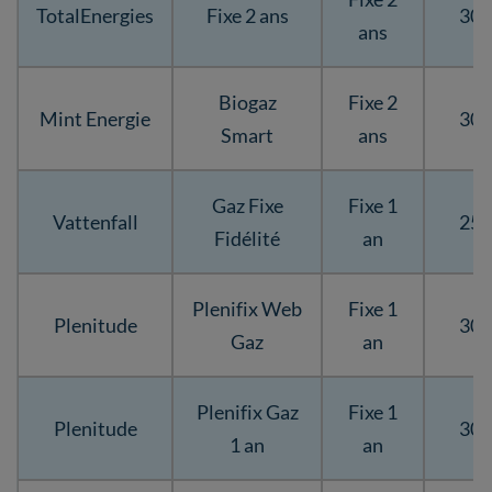
TotalEnergies
Fixe 2 ans
30,
ans
Biogaz
Fixe 2
Mint Energie
30,
Smart
ans
Gaz Fixe
Fixe 1
Vattenfall
25,
Fidélité
an
Plenifix Web
Fixe 1
Plenitude
30,
Gaz
an
Plenifix Gaz
Fixe 1
Plenitude
30,
1 an
an