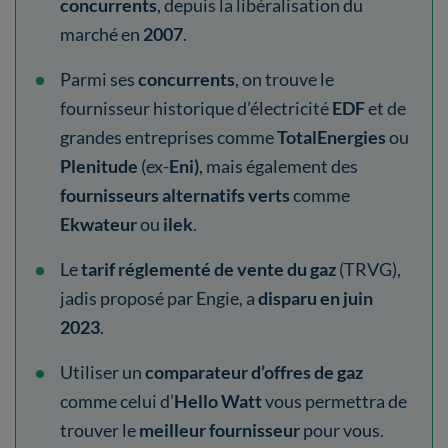
concurrents
, depuis la libéralisation du
marché en
2007
.
Parmi ses
concurrents
, on trouve le
fournisseur historique d’électricité
EDF
et de
grandes entreprises comme
TotalEnergies
ou
Plenitude
(ex-
Eni)
, mais également des
fournisseurs alternatifs verts
comme
Ekwateur
ou
ilek
.
Le
tarif réglementé de vente du gaz
(TRVG),
jadis proposé par Engie, a
disparu en juin
2023
.
Utiliser un
comparateur d’offres de gaz
comme celui d’
Hello Watt
vous permettra de
trouver le
meilleur fournisseur
pour vous.