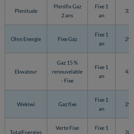
Plenifix Gaz
Fixe 1
Plenitude
32,
2 ans
an
Fixe 1
Ohm Energie
Fixe Gaz
29,
an
Gaz 15 %
Fixe 1
Ekwateur
renouvelable
43,
an
- Fixe
Fixe 1
Wekiwi
Gaz fixe
29,
an
Verte Fixe
Fixe 1
TotalEnergies
28,