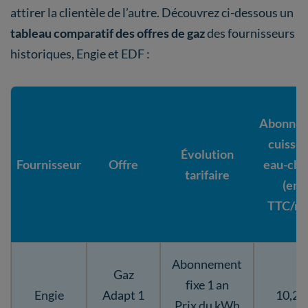
attirer la clientèle de l’autre. Découvrez ci-dessous un
tableau comparatif des offres de gaz
des fournisseurs
historiques, Engie et EDF :
Abonne
cuisson
Évolution
Fournisseur
Offre
eau-ch
tarifaire
(en 
TTC/mo
Abonnement
Gaz
fixe 1 an
Engie
Adapt 1
10,27
Prix du kWh