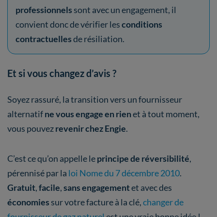
professionnels
sont avec un engagement, il
convient donc de vérifier les
conditions
contractuelles
de résiliation.
Et si vous changez d’avis ?
Soyez rassuré, la transition vers un fournisseur
alternatif
ne vous engage en rien
et à tout moment,
vous pouvez
revenir chez Engie
.
C’est ce qu’on appelle le
principe de réversibilité
,
pérennisé par la
loi Nome du 7 décembre 2010
.
Gratuit
,
facile
,
sans engagement
et avec des
économies
sur votre facture à la clé,
changer de
fournisseur de gaz naturel
est une vraie bonne idée !