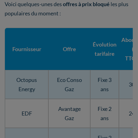
Voici quelques-unes des
offres à prix bloqué
les plus
populaires du moment :
Abonn
Évolution
Fournisseur
Offre
(e
tarifaire
TTC/
Octopus
Eco Conso
Fixe 3
30,
Energy
Gaz
ans
Avantage
Fixe 2
EDF
24,
Gaz
ans
Fixe 2