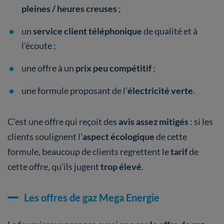
pleines / heures creuses
;
un
service client téléphonique
de qualité et à
l’écoute ;
une offre à un
prix peu compétitif
;
une formule proposant de l’
électricité verte
.
C’est une offre qui reçoit des
avis assez mitigés
: si les
clients soulignent l’
aspect écologique
de cette
formule, beaucoup de clients regrettent le
tarif
de
cette offre, qu’ils jugent
trop élevé
.
Les offres de gaz Mega Energie