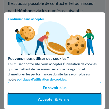
Il est aussi possible de contacter le fournisseur
par
téléphone
via les numéros suivants :
Continuer sans accepter
01 88 24 13 67
(pour contacter le service
souscription) ;
Pouvons-nous utiliser des cookies ?
En utilisant notre site, vous acceptez l’utilisation de cookies
01 78 90 67 15
(pour contacter le service
qui permettent de personnaliser votre navigation et
client).
d’améliorer les performances du site. En savoir plus sur
notre
politique d'utilisation de cookies.
En savoir plus
Mega Energie est aussi très réactif par
mail
via
Accepter & Fermer
l’adresse suivante
info@mega-energie.fr
.