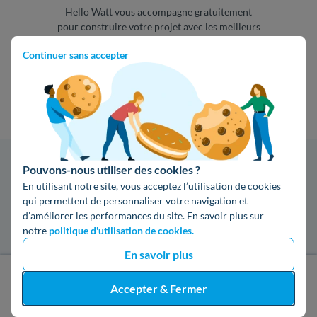
Hello Watt vous accompagne gratuitement
pour construire votre projet avec les meilleurs
artisans
Continuer sans accepter
Demander mon devis
Pouvons-nous utiliser des cookies ?
Recevez votre devis en 3 clics
En utilisant notre site, vous acceptez l’utilisation de cookies
qui permettent de personnaliser votre navigation et
d’améliorer les performances du site. En savoir plus sur
notre
politique d'utilisation de cookies.
En savoir plus
J'obtiens un devis gratuit
Accepter & Fermer