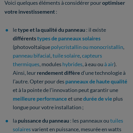
Voici quelques éléments à considérer pour
optimiser
votre investissement
:
le
type et la qualité du panneau
: il existe
différents
types de panneaux solaires
(photovoltaïque
polycristallin ou monocristallin
,
panneau bifacial
,
tuile solaire
,
capteurs
thermiques
, modules
hybrides
, à eau ou
à air
).
Ainsi, leur
rendement diffère
d’une technologie à
l’autre. Opter pour des
panneaux de haute qualité
et à la pointe de l’innovation peut garantir une
meilleure performance
et une
durée de vie
plus
longue pour votre installation ;
la
puissance du panneau
: les panneaux ou
tuiles
solaires
varient en puissance, mesurée en watts