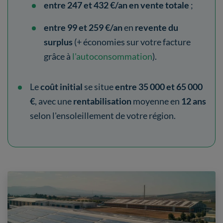
entre 247 et 432 €/an en vente totale
;
entre 99 et 259 €/an
en
revente du
surplus
(+ économies sur votre facture
grâce à
l'autoconsommation
).
Le
coût initial
se situe
entre 35 000 et 65 000
€
, avec une
rentabilisation
moyenne en
12 ans
selon l'ensoleillement de votre région.