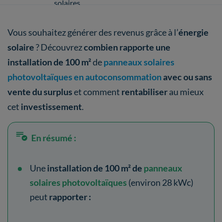
solaires
Vous souhaitez générer des revenus grâce à l’
énergie
solaire
? Découvrez
combien rapporte une
installation de 100 m²
de
panneaux solaires
photovoltaïques
en autoconsommation
avec ou sans
vente du surplus
et comment
rentabiliser
au mieux
cet
investissement
.
En résumé :
Une
installation de 100 m² de
panneaux
solaires photovoltaïques
(environ 28 kWc)
peut
rapporter :