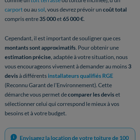
comme un
toit terrasse
ou toiture inclinée), d’un
carport
ou au
sol
, vous devrez prévoir un
coût total
compris entre
35 000
et
65 000 €
.
Cependant, il est important de souligner que ces
montants sont approximatifs
. Pour obtenir une
estimation précise
, adaptée à votre situation, nous
vous encourageons vivement à demander au moins
3
devis
à différents
installateurs qualifiés RGE
(Reconnu Garant de l’Environnement). Cette
démarche vous permet de
comparer les devis
et
sélectionner celui qui correspond le mieux à vos
besoins et à votre budget.
Envisagez la location de votre toiture de 100