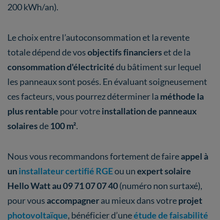
200 kWh/an).
Le choix entre l’autoconsommation et la revente
totale dépend de vos
objectifs financiers
et de la
consommation d'électricité
du bâtiment sur lequel
les panneaux sont posés. En évaluant soigneusement
ces facteurs, vous pourrez déterminer la
méthode la
plus rentable
pour votre
installation de panneaux
solaires
de
100 m²
.
Nous vous recommandons fortement de faire
appel à
un
installateur certifié RGE
ou un
expert solaire
Hello Watt au 09 71 07 07 40
(numéro non surtaxé),
pour vous
accompagner
au mieux dans votre
projet
photovoltaïque
, bénéficier d’une
étude de faisabilité