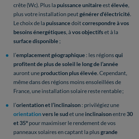
crête (Wc). Plus la
puissance unitaire
est
élevée
,
plus votre installation peut
générer d'électricité
.
Le choix de la
puissance
doit
correspondre à vos
besoins
énergétiques
, à
vos objectifs
et à la
surface disponible
;
l’
emplacement géographique
: les régions
qui
profitent de plus de soleil le long de l’année
auront une
production plus élevée
. Cependant,
même dans des régions moins ensoleillées de
France, une installation solaire reste rentable ;
l’
orientation et l’inclinaison
: privilégiez une
orientation
vers le sud
et une
inclinaison
entre
30
et 35°
pour maximiser le rendement de vos
panneaux solaires en captant la plus
grande