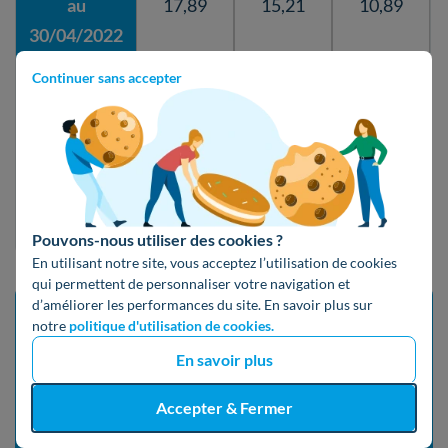
au
17,89
15,21
10,89
30/04/2022
(T1)
Continuer sans accepter
Du
09/10/2021
au
17,89
15,21
10,89
31/01/2022
(T0)
Pouvons-nous utiliser des cookies ?
En utilisant notre site, vous acceptez l’utilisation de cookies
qui permettent de personnaliser votre navigation et
d’améliorer les performances du site. En savoir plus sur
Lancez votre projet solaire !
notre
politique d'utilisation de cookies.
En savoir plus
Besoin d’aide pour lancer votre projet solaire ?
Accepter & Fermer
Remplissez notre formulaire en ligne pour être
conseillé gratuitement par des experts de