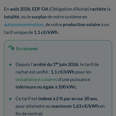
En
août 2026
,
EDF OA
(Obligation d’Achat)
rachète
la
totalité
, ou le
surplus
de votre système en
autoconsommation
, de votre
production solaire
à un
tarif unique de
1,1 c€/kWh
.
En résumé
Depuis l’
arrêté du 1ᵉʳ juin 2026
, le tarif de
rachat est unifié :
1,1 c€/kWh
pour les
installations solaires
d’une puissance
inférieure ou égale à 100 kWc
.
Ce tarif est
indexé à 2 % par an sur 20 ans
,
pour atteindre au
maximum 1,63 c€/kWh
en
fin de contrat.