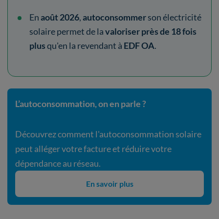
En
août 2026
,
autoconsommer
son électricité
solaire permet de la
valoriser près de 18 fois
plus
qu'en la revendant à
EDF OA
.
L’autoconsommation, on en parle ?
Découvrez comment l'autoconsommation solaire
peut alléger votre facture et réduire votre
dépendance au réseau.
En savoir plus