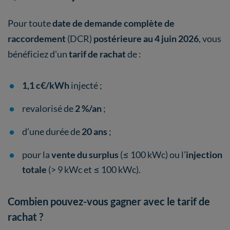
Pour toute
date de demande complète de
raccordement
(DCR)
postérieure au 4 juin 2026
, vous
bénéficiez d'un
tarif de rachat
de :
1,1 c€/kWh
injecté ;
revalorisé de
2 %/an
;
d’une durée de
20 ans
;
pour la
vente du surplus
(≤ 100 kWc) ou l’
injection
totale
(> 9 kWc et ≤ 100 kWc).
Combien pouvez-vous gagner avec le tarif de
rachat ?