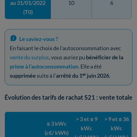
au 31/01/2022
10
6
(T0)
Le saviez-vous ?
En faisant le choix de l’autoconsommation avec
vente du surplus
, vous auriez pu
bénéficier de la
prime à l’autoconsommation
. Elle a été
supprimée
suite à l'
arrêté du 1ᵉʳ juin 2026
.
Évolution des tarifs de rachat S21 : vente totale
> 3 et ≤ 9
> 9 et ≤ 36
≤ 3 kWc
kWc
kWc
(c€/ kWh)