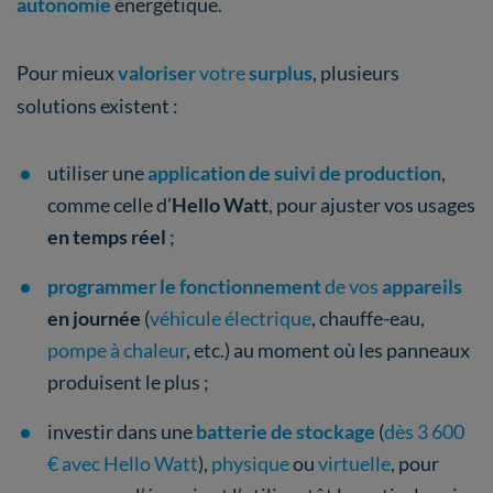
autonomie
énergétique.
Pour mieux
valoriser
votre
surplus
, plusieurs
solutions existent :
utiliser une
application de suivi de production
,
comme celle d’
Hello Watt
, pour ajuster vos usages
en temps réel
;
programmer le fonctionnement
de vos
appareils
en journée
(
véhicule électrique
, chauffe-eau,
pompe à chaleur
, etc.) au moment où les panneaux
produisent le plus ;
investir dans une
batterie de stockage
(
dès 3 600
€ avec Hello Watt
),
physique
ou
virtuelle
, pour