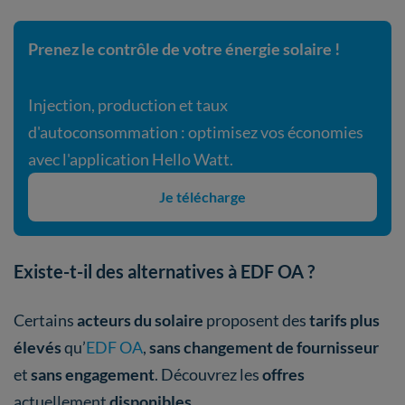
Prenez le contrôle de votre énergie solaire !
Injection, production et taux
d'autoconsommation : optimisez vos économies
avec l'application Hello Watt.
Je télécharge
Existe-t-il des alternatives à EDF OA ?
Certains
acteurs du solaire
proposent des
tarifs plus
élevés
qu’
EDF OA
,
sans changement de fournisseur
et
sans engagement
. Découvrez les
offres
actuellement
disponibles
.