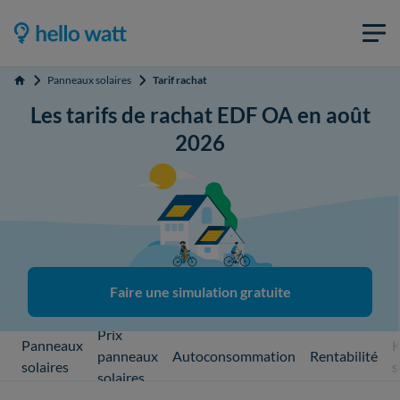
Panneaux solaires
Tarif rachat
Accueil
Les tarifs de rachat EDF OA en août
2026
Faire une simulation gratuite
Prix
Panneaux
K
panneaux
Autoconsommation
Rentabilité
solaires
s
solaires