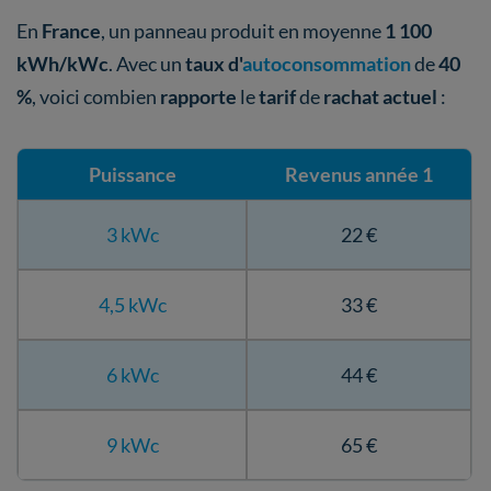
En
France
, un panneau produit en moyenne
1 100
kWh/kWc
. Avec un
taux d'
autoconsommation
de
40
%
, voici combien
rapporte
le
tarif
de
rachat actuel
:
Puissance
Revenus année 1
3 kWc
22 €
4,5 kWc
33 €
6 kWc
44 €
9 kWc
65 €