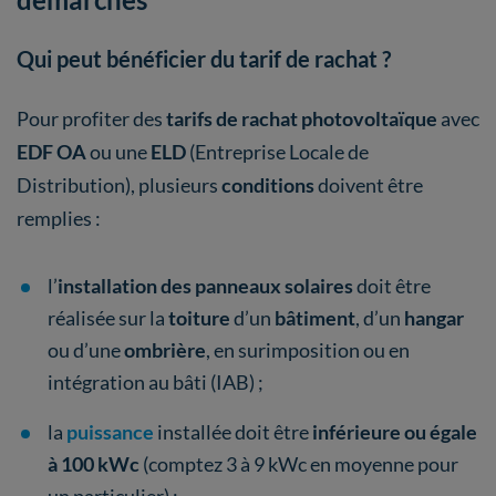
Qui peut bénéficier du tarif de rachat ?
Pour profiter des
tarifs de rachat photovoltaïque
avec
EDF OA
ou une
ELD
(Entreprise Locale de
Distribution), plusieurs
conditions
doivent être
remplies :
l’
installation des panneaux solaires
doit être
réalisée sur la
toiture
d’un
bâtiment
, d’un
hangar
ou d’une
ombrière
, en surimposition ou en
intégration au bâti (IAB) ;
la
puissance
installée doit être
inférieure ou égale
à 100 kWc
(comptez 3 à 9 kWc en moyenne pour
un particulier) ;