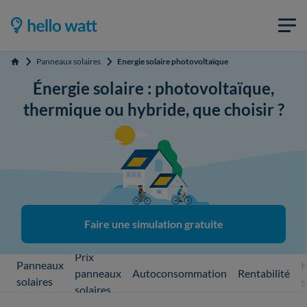
Panneaux solaires
Energie solaire photovoltaïque
Accueil
Énergie solaire : photovoltaïque,
thermique ou hybride, que choisir ?
Faire une simulation gratuite
Prix
Panneaux
K
panneaux
Autoconsommation
Rentabilité
solaires
s
solaires