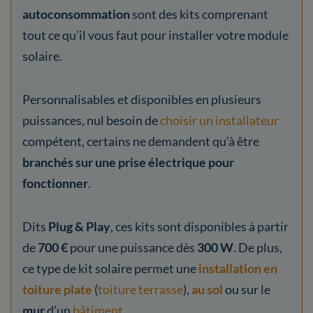
autoconsommation
sont des kits comprenant
tout ce qu’il vous faut pour installer votre module
solaire.
Personnalisables et disponibles en plusieurs
puissances, nul besoin de
choisir un installateur
compétent, certains ne demandent qu’à être
branchés sur une prise électrique pour
fonctionner
.
Dits
Plug & Play
, ces kits sont disponibles à partir
de
700 €
pour une puissance dès
300 W
. De plus,
ce type de kit solaire permet une
installation en
toiture plate
(
toiture terrasse
),
au sol
ou sur le
mur
d’un
bâtiment
.