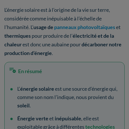
L’énergie solaire est à l’origine de la vie sur terre,
considérée comme inépuisable à l’échelle de
l’humanité. L’
usage de
panneaux photovoltaïques
et
thermiques
pour produire de l’
électricité et de la
chaleur
est donc une aubaine pour
décarboner notre
production d’énergie
.
En résumé
L’
énergie solaire
est une source d’énergie qui,
comme son nom l’indique, nous provient du
soleil
.
Énergie verte
et
inépuisable
, elle est
exploitable grâce à différentes
technologies