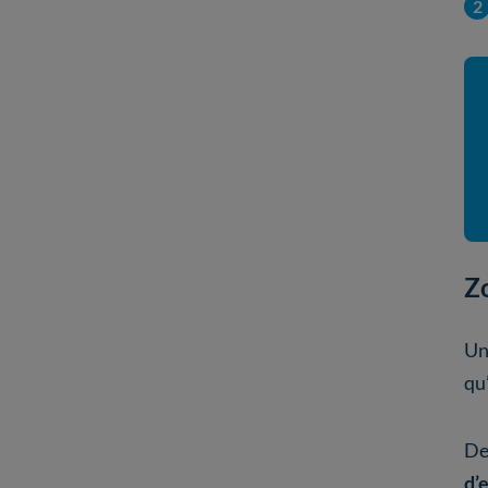
Zo
U
qu
De
d’