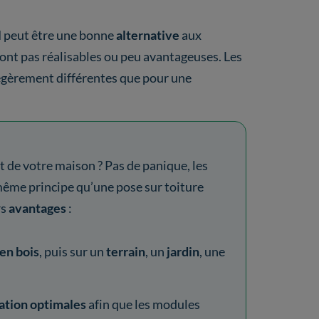
l
peut être une bonne
alternative
aux
 sont pas réalisables ou peu avantageuses. Les
égèrement différentes que pour une
t de votre maison ? Pas de panique, les
même principe qu’une pose sur toiture
rs
avantages
:
en bois
, puis sur un
terrain
, un
jardin
, une
tation optimales
afin que les modules