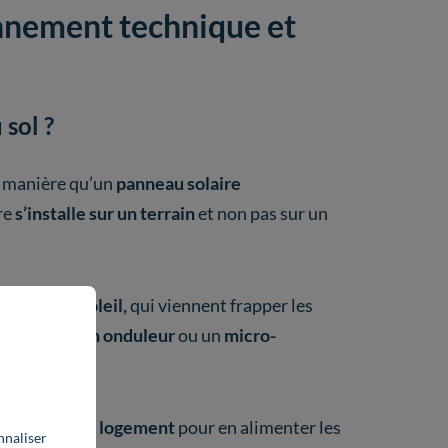
onnement technique et
sol ?
e manière qu’un
panneau solaire
ure
s’installe sur un terrain
et non pas sur un
rayons du soleil,
qui viennent frapper les
nverti par un onduleur
ou un
micro-
e la maison.
 électrique du logement
pour en alimenter les
nnaliser