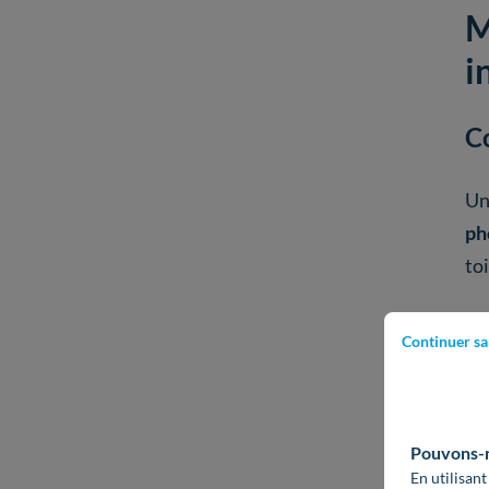
M
i
C
Un
ph
toi
Il 
Continuer sa
ce
on
Pouvons-no
L’
é
En utilisant