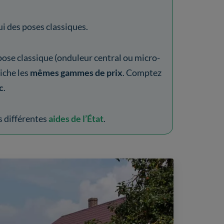
ui des poses classiques.
ose classique (onduleur central ou micro-
iche les
mêmes gammes de prix
. Comptez
c
.
s différentes
aides de l’État
.