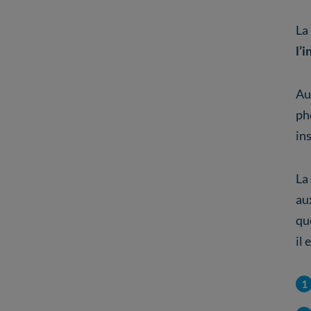
La
l’i
Au
ph
in
La
au
qu
il