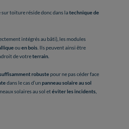
 sur toiture réside donc dans la
technique de
rectement intégrés au bâti), les modules
llique
ou
en bois
. Ils peuvent ainsi être
ndroit de votre
terrain
.
suffisamment robuste
pour ne pas céder face
nte
dans le cas d’un
panneau solaire au sol
neaux solaires au sol et
éviter les incidents
,