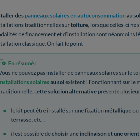
staller des
panneaux solaires en autoconsommation
au so
stallations traditionnelles sur
toiture
, lorsque celles-ci ne
dalités de financement et d’installation sont néanmoins l
tallation classique. On fait le point !
En résumé :
Vous ne pouvez pas installer de panneaux solaires sur le toi
installations solaires
au sol
existent ! Fonctionnant sur le 
traditionnelle, cette
solution alternative
présente plusieu
le kit peut être installé sur une fixation
métallique
ou
terrasse
, etc. ;
il est possible de
choisir une inclinaison et une orien