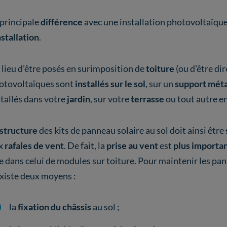
 principale
différence
avec une installation photovoltaïque
nstallation
.
 lieu d’être posés en surimposition de
toiture
(ou d’être di
otovoltaïques sont
installés sur le sol
, sur un
support méta
stallés dans votre
jardin
, sur votre
terrasse
ou tout autre e
structure
des kits de panneau solaire au sol doit ainsi être
x
rafales de vent
. De fait, la
prise au vent
est
plus importa
e dans celui de modules sur toiture. Pour maintenir les pan
 existe deux moyens :
la
fixation du châssis
au sol ;