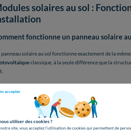
odules solaires au sol : Foncti
nstallation
omment fonctionne un panneau solaire au 
 panneau solaire au sol fonctionne exactement de la mêm
otovoltaïque
classique, à la seule différence que la struct
t.
produit lui aussi un
courant continu d’électricité
grâce aux
ns accepter
llules
photovoltaïques
qui le composent. Ce courant est
co
duleur
en
courant alternatif
, utilisable par les appareils d
us utiliser des cookies ?
nergie solaire
produite est ensuite
injectée sur le circuit
 notre site, vous acceptez l’utilisation de cookies qui permettent de perso