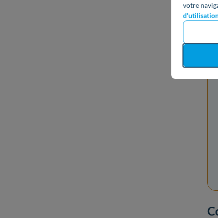
ap
votre navig
d'utilisatio
Co