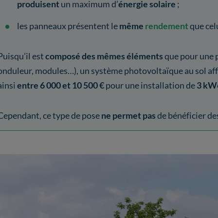
produisent
un maximum d’
énergie solaire
;
les panneaux présentent le
même
rendement
que cel
Puisqu’il est
composé des mêmes éléments
que pour une p
onduleur, modules…), un système photovoltaïque au sol aff
ainsi
entre 6 000 et 10 500 €
pour une installation de
3 kW
Cependant, ce type de pose
ne permet pas
de bénéficier de