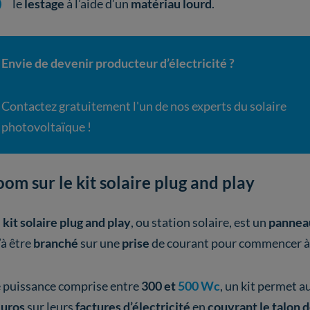
le
lestage
à l’aide d’un
matériau lourd
.
Envie de devenir producteur d’électricité ?
Contactez gratuitement l'un de nos experts du solaire
photovoltaïque !
om sur le kit solaire plug and play
n
kit solaire plug and play
, ou station solaire, est un
panneau
’à être
branché
sur une
prise
de courant pour commencer 
 puissance comprise entre
300 et
500 Wc
, un kit permet au
euros
sur leurs
factures d’électricité
en
couvrant le talon