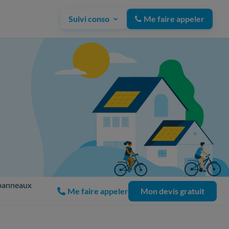
Suivi conso
Me faire appeler
 panneaux
Me faire appeler
Mon devis gratuit