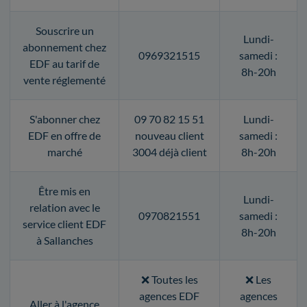
Souscrire un
Lundi-
abonnement chez
0969321515
samedi :
EDF au tarif de
8h-20h
vente réglementé
S'abonner chez
09 70 82 15 51
Lundi-
EDF en offre de
nouveau client
samedi :
marché
3004 déjà client
8h-20h
Être mis en
Lundi-
relation avec le
0970821551
samedi :
service client EDF
8h-20h
à Sallanches
❌ Toutes les
❌ Les
agences EDF
agences
Aller à l'agence