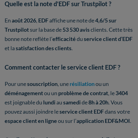
Quelle est la note d'EDF sur Trustpilot ?
En
août 2026
,
EDF
affiche une note de
4,6/5 sur
Trustpilot
sur la base de
53 530 avis
clients. Cette très
bonne note reflète l’
efficacité
du
service client d’EDF
et la
satisfaction des clients
.
Comment contacter le service client EDF ?
Pour une
souscription
, une
résiliation
ou un
déménagement
ou un
problème de contrat
, le
3404
est joignable du
lundi
au
samedi
de
8h à 20h
. Vous
pouvez aussi joindre le
service client EDF
dans votre
espace client en ligne
ou sur l’
application EDF&MOI
.