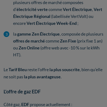
plusieurs offres de marché composées
d’
électricité verte
comme
Vert Électrique
,
Vert
Électrique Régional
(labellisée VertVolt)
ou
encore
Vert Électrique Week-End
;
la
gamme Zen Électrique
, composée de plusieurs
offres de marché
comme
Zen Fixe
(prix fixe 1 an)
ou
Zen Online
(offre web avec -10 % sur le kWh
HT).
Le
Tarif Bleu
reste l'offre
la plus souscrite
, bien qu’elle
ne soit pas
la plus avantageuse
.
L'offre de gaz EDF
Côté gaz,
EDF
propose actuellement :