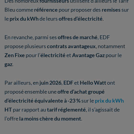
Des nombreux
fournisseurs
utilisent d'ailleurs le Tarif
Bleu comme
référence
pour proposer des
remises
sur
le
prix du kWh
de leurs
offres d’électricité
.
En revanche, parmi ses
offres de marché
, EDF
propose plusieurs
contrats avantageux
, notamment
Zen Fixe
pour l’
électricité
et
Avantage Gaz
pour le
gaz
.
Par ailleurs, en
juin 2026
,
EDF
et
Hello Watt
ont
proposé ensemble une
offre d’achat groupé
d’électricité équivalente à -23 %
sur le
prix du kWh
HT
par rapport au
tarif réglementé
, il s’agissait de
l’offre
la moins chère du moment
.