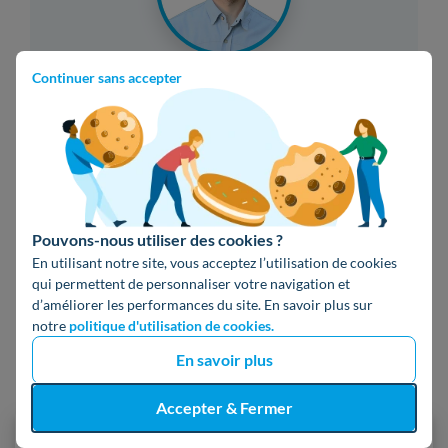
Continuer sans accepter
Simon Desimpel
Rédacteur expert énergie
Après une première vie dans l’audiovisuel, Simon a
pris le chemin de la rédaction web et rejoint Hello
Watt en 2023. Sensible aux thématiques du
Pouvons-nous utiliser des cookies ?
développement durable, il vous informe au mieux
En utilisant notre site, vous acceptez l’utilisation de cookies
pour réaliser des économies tout en réduisant votre
qui permettent de personnaliser votre navigation et
empreinte carbone.
d’améliorer les performances du site. En savoir plus sur
notre
politique d'utilisation de cookies.
En savoir plus
Accepter & Fermer