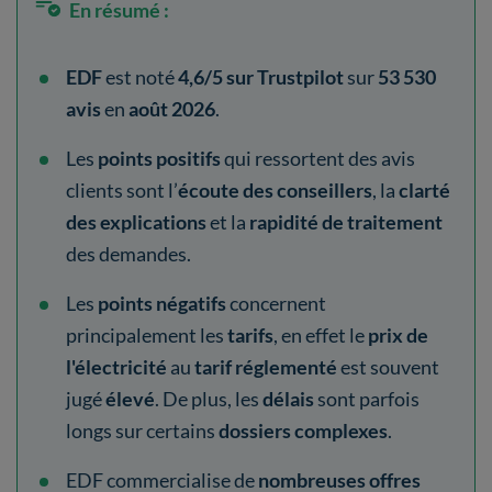
En résumé :
EDF
est noté
4,6/5 sur Trustpilot
sur
53 530
avis
en
août 2026
.
Les
points positifs
qui ressortent des avis
clients sont l’
écoute des conseillers
, la
clarté
des explications
et la
rapidité de traitement
des demandes.
Les
points négatifs
concernent
principalement les
tarifs
, en effet le
prix de
l'électricité
au
tarif réglementé
est souvent
jugé
élevé
. De plus, les
délais
sont parfois
longs sur certains
dossiers complexes
.
EDF commercialise de
nombreuses offres