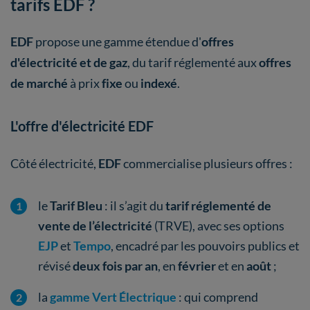
tarifs EDF ?
EDF
propose une gamme étendue d'
offres
d'électricité et de gaz
, du tarif réglementé aux
offres
de marché
à prix
fixe
ou
indexé
.
L'offre d'électricité EDF
Côté électricité,
EDF
commercialise plusieurs offres :
le
Tarif Bleu
: il s’agit du
tarif réglementé de
vente de l’électricité
(TRVE), avec ses options
EJP
et
Tempo
, encadré par les pouvoirs publics et
révisé
deux fois par an
, en
février
et en
août
;
la
gamme Vert Électrique
: qui comprend