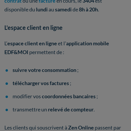
contrat
ou une
facture
en cours, le
3404
est
disponible du
lundi
au
samedi
de
8h à 20h
.
L'espace client en ligne
L'
espace client en ligne
et l'
application mobile
EDF&MOI
permettent de :
suivre votre consommation
;
télécharger vos factures
;
modifier vos
coordonnées bancaires
;
transmettre un
relevé de compteur
.
Les clients qui souscrivent à
Zen Online
passent par