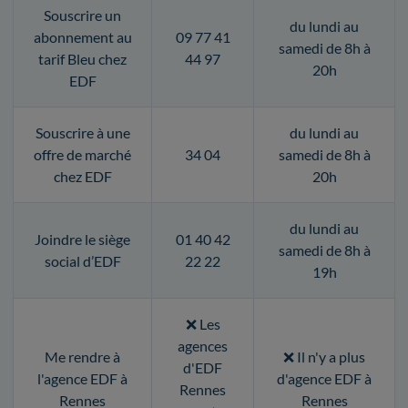
Souscrire un
du lundi au
abonnement au
09 77 41
samedi de 8h à
tarif Bleu chez
44 97
20h
EDF
Souscrire à une
du lundi au
offre de marché
34 04
samedi de 8h à
chez EDF
20h
du lundi au
Joindre le siège
01 40 42
samedi de 8h à
social d’EDF
22 22
19h
❌ Les
agences
Me rendre à
❌ Il n'y a plus
d'EDF
l'agence EDF à
d'agence EDF à
Rennes
Rennes
Rennes