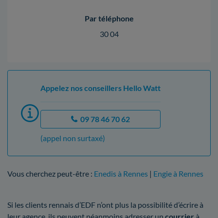
Par téléphone
30 04
Appelez nos conseillers Hello Watt
09 78 46 70 62
(appel non surtaxé)
Vous cherchez peut-être :
Enedis à Rennes
|
Engie à Rennes
Si les clients rennais d’EDF n’ont plus la possibilité d’écrire à
leur agence, ils peuvent néanmoins adresser un
courrier
à