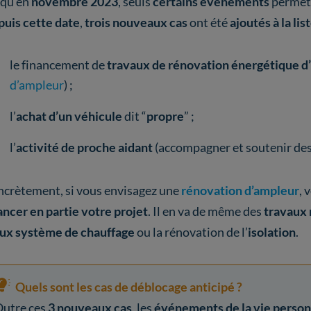
squ’en
novembre 2023
, seuls
certains événements
permet
uis cette date
,
trois nouveaux cas
ont été
ajoutés à la lis
le financement de
travaux de rénovation énergétique d’
d’ampleur
) ;
l’
achat d’un véhicule
dit “
propre
” ;
l’
activité de proche aidant
(accompagner et soutenir de
crètement, si vous envisagez une
rénovation d’ampleur
, 
ancer en partie votre projet
. Il en va de même des
travaux
ux système de chauffage
ou la rénovation de l’
isolation
.
Quels sont les cas de déblocage anticipé ?
utre ces
3 nouveaux cas
, les
événements de la vie perso