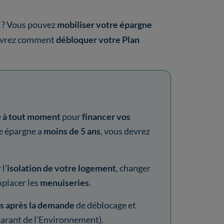
? Vous pouvez
mobiliser votre épargne
uvrez comment
débloquer votre Plan
é
à tout moment
pour
financer vos
re épargne a
moins de 5 ans
, vous devrez
l’
isolation de votre logement
, changer
placer les
menuiseries
.
is après la demande
de déblocage et
arant de l’Environnement).