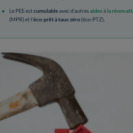
Le PEE est
cumulable
avec d’autres
aides à la rénovat
(MPR) et l’
éco-prêt à taux zéro
(éco-PTZ).