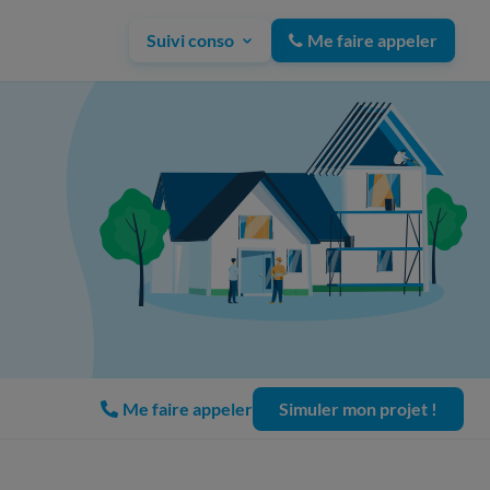
Suivi conso
Me faire appeler
Me faire appeler
Simuler mon projet !