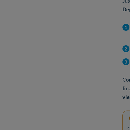
Ju
Dep
Con
fin
vie
O