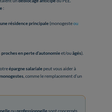
taient un
déblocage anticipé
du PEE.
te
:
une résidence principale
(monogeste
ou
s
proches en perte d’autonomie
et/ou
âgés
).
votre
épargne salariale
peut vous aider à
 monogestes
, comme le remplacement d’un
nnelle
ou
professionnelle
sont concernés,