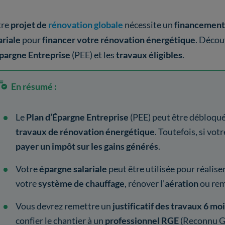
tre
projet de
rénovation globale
nécessite un
financement
ariale
pour
financer votre rénovation énergétique
. Déco
pargne Entreprise
(PEE) et les
travaux éligibles
.
En résumé :
Le
Plan d’Épargne Entreprise
(PEE) peut être débloqu
travaux de rénovation énergétique
. Toutefois, si vot
payer un impôt sur les gains générés
.
Votre
épargne salariale
peut être utilisée pour réaliser 
votre
système de chauffage
, rénover l’
aération
ou rem
Vous devrez remettre un
justificatif des travaux 6 mo
confier le chantier à un
professionnel RGE
(Reconnu G