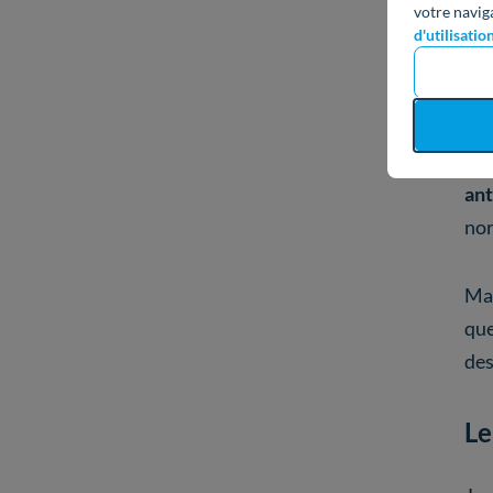
votre navig
No
d'utilisatio
Le
Dep
ant
no
Mai
que
des
Le