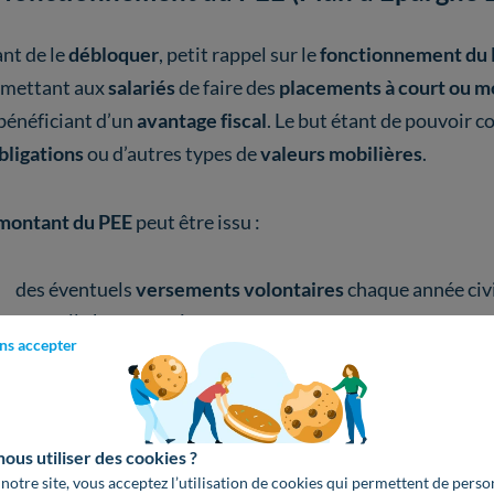
nt de le
débloquer
, petit rappel sur le
fonctionnement du
rmettant aux
salariés
de faire des
placements à court ou 
bénéficiant d’un
avantage fiscal
. Le but étant de pouvoir c
bligations
ou d’autres types de
valeurs mobilières
.
montant du PEE
peut être issu :
des éventuels
versements volontaires
chaque année civi
annuelle brute maximum ;
ns accepter
de l’
intéressement
(primes liées aux résultats) ;
de l’
abondement
de l’employeur, qui ne peut pas dépass
être
supérieur à 3 768 €
.
us utiliser des cookies ?
 notre site, vous acceptez l’utilisation de cookies qui permettent de perso