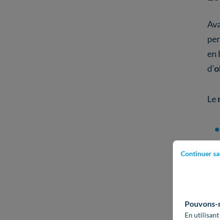
Ava
pe
en 
d’
o
Le
Continuer sa
Pouvons-no
En utilisant