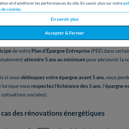
ation et d’améliorer les performances du site. En savoir plus sur notre
pol
tez qu’une
condition d’ancienneté
peut être exigée (3 moi
n de cookies.
En savoir plus
 déblocage anticipé des PEE
Accepter & Fermer
uis la publication du
décret du 6 juillet 2024
, il est main
icipé
de votre
Plan d’Épargne Entreprise
(PEE) dans certai
rmalement
attendre 5 ans au minimum
pour percevoir la 
s si vous
débloquez votre épargne
avant 5 ans
, vous perd
 lorsque vous
respectez l’échéance des 5 ans
, l’
épargne es
 cotisations sociales).
 cas des rénovations énergétiques