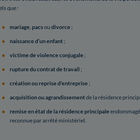
els que :
mariage
,
pacs
ou
divorce
;
naissance d’un enfant
;
victime de violence conjugale
;
rupture du contrat de travail
;
création ou reprise d'entreprise
;
acquisition ou agrandissement
de la résidence princip
remise en état de la résidence principale
endommagée 
reconnue par arrêté ministériel.