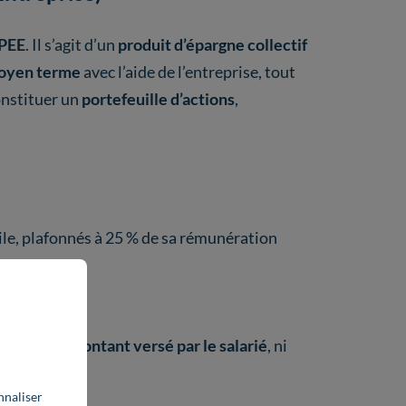
 PEE
. Il s’agit d’un
produit d’épargne collectif
moyen terme
avec l’aide de l’entreprise, tout
onstituer un
portefeuille d’actions
,
le, plafonnés à 25 % de sa rémunération
er
3 fois le montant versé par le salarié
, ni
nnaliser