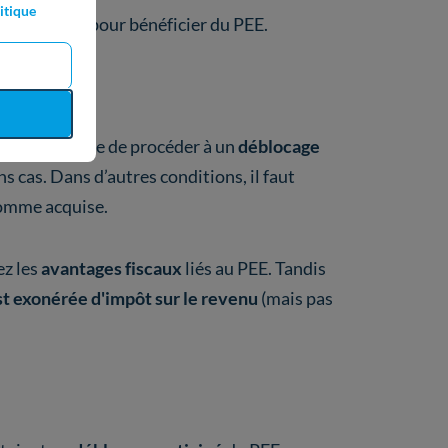
itique
s maximum) pour bénéficier du PEE.
tenant possible de procéder à un
déblocage
ns cas. Dans d’autres conditions, il faut
somme acquise.
ez les
avantages fiscaux
liés au PEE. Tandis
t exonérée d'impôt sur le revenu
(mais pas