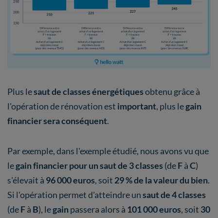
Plus le
saut de classes énergétiques
obtenu grâce à
l'opération de rénovation est
important
, plus le
gain
financier sera conséquent
.
Par exemple, dans l'exemple étudié, nous avons vu que
le
gain financier pour un saut de 3 classes
(de
F
à
C
)
s'élevait à
96 000 euros
, soit
29 % de la valeur du bien
.
Si l'opération permet d'atteindre un
saut de 4 classes
(de
F
à
B
), le
gain
passera alors à
101 000 euros
, soit
30