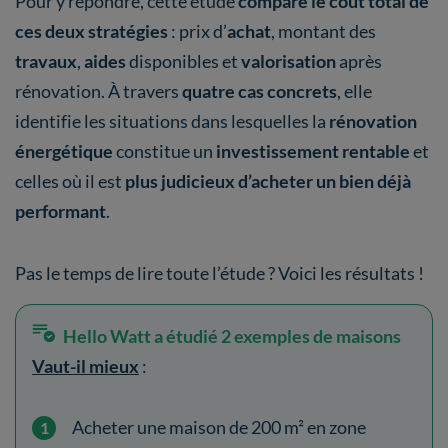
Pour y répondre, cette étude
compare le coût total de
ces deux stratégies
: prix d’
achat
, montant des
travaux
,
aides
disponibles et
valorisation
après
rénovation. À travers
quatre cas concrets
, elle
identifie les situations dans lesquelles la
rénovation
énergétique
constitue un
investissement rentable
et
celles où il est
plus judicieux d’acheter un bien déjà
performant
.
Pas le temps de lire toute l’étude ? Voici les résultats !
Hello Watt a étudié 2 exemples de maisons
Vaut-il mieux
:
Acheter une maison de 200 m² en zone