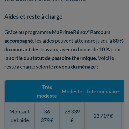
Aides et reste à charge
Grâce au programme
MaPrimeRénov' Parcours
accompagné
, les aides peuvent atteindre jusqu’à
80 %
du montant des travaux
, avec un
bonus de 10 %
pour
la
sortie du statut de passoire thermique
. Voici le
reste à charge selon le
revenu du ménage
:
Très
Modeste
Intermédiaire
Su
modeste
Montant
36
28 339
23 719 €
de l’aide
379 €
€