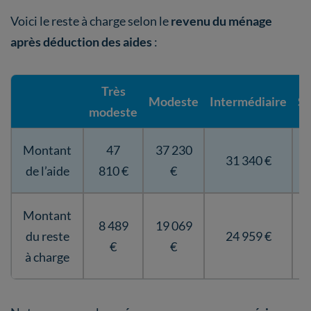
Voici le reste à charge selon le
revenu du ménage
après déduction des aides
:
Très
Modeste
Intermédiaire
Su
modeste
Montant
47
37 230
31 340 €
de l’aide
810 €
€
Montant
8 489
19 069
du reste
24 959 €
€
€
à charge