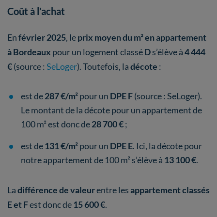
Coût à l’achat
En
février 2025
, le
prix moyen du m² en appartement
à Bordeaux
pour un logement classé
D
s’élève à
4 444
€
(source :
SeLoger
). Toutefois, la
décote
:
est de
287 €/m²
pour un
DPE F
(source : SeLoger).
Le montant de la décote pour un appartement de
100 m² est donc de
28 700 €
;
est de
131 €/m²
pour un
DPE E
. Ici, la décote pour
notre appartement de 100 m² s’élève à
13 100 €
.
La
différence de valeur
entre les
appartement classés
E et F
est donc de
15 600 €
.