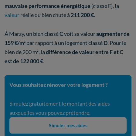
mauvaise performance énergétique
(classe
F
), la
valeur
réelle du bien chute à
211 200 €
.
À Marzy, un bien classé
C
voit sa valeur
augmenter de
159 €/m²
par rapport à un logement classé
D
. Pour le
bien de 200 m², la
différence de valeur entre F et C
est de
122 800 €
.
Vous souhaitez rénover votre logement ?
Simulez gratuitement le montant des aides
auxquelles vous pouvez prétendre.
Simuler mes aides