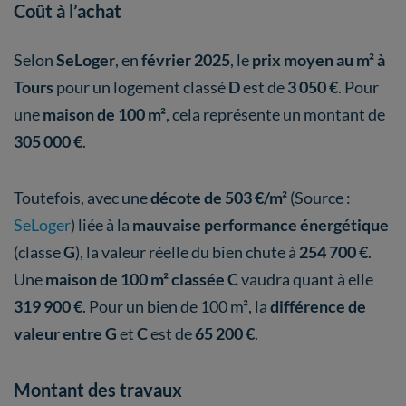
Coût à l’achat
Selon
SeLoger
, en
février 2025
, le
prix moyen au m² à
Tours
pour un logement classé
D
est de
3 050 €
. Pour
une
maison de 100 m²
, cela représente un montant de
305 000 €
.
Toutefois, avec une
décote de 503 €/m²
(Source :
SeLoger
) liée à la
mauvaise performance énergétique
(classe
G
), la valeur réelle du bien chute à
254 700 €
.
Une
maison de 100 m² classée C
vaudra quant à elle
319 900 €
. Pour un bien de 100 m², la
différence de
valeur entre G
et
C
est de
65 200 €
.
Montant des travaux