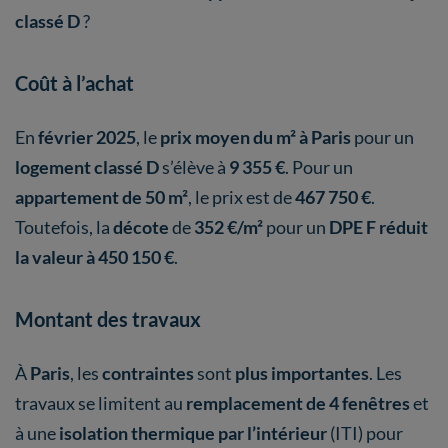
classé D
?
Coût à l’achat
En
février 2025
, le
prix moyen du m² à Paris
pour un
logement classé D
s’élève à
9 355 €
. Pour un
appartement de 50 m²
, le prix est de
467 750 €
.
Toutefois, la
décote
de
352 €/m²
pour un
DPE F réduit
la valeur à
450 150 €
.
Montant des travaux
À
Paris
, les
contraintes
sont
plus importantes
. Les
travaux se limitent au
remplacement de 4 fenêtres
et
à une
isolation thermique par l’intérieur
(ITI) pour