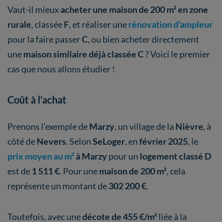
Vaut-il mieux
acheter
une maison de 200 m² en zone
rurale
, classée
F
, et réaliser une
rénovation d’ampleur
pour la faire passer
C
, ou bien acheter directement
une
maison similaire déjà classée C
? Voici le premier
cas que nous allons étudier !
Coût à l’achat
Prenons l’exemple de
Marzy
, un village de la
Nièvre
, à
côté de
Nevers
.
Selon
SeLoger
, en
février 2025
, le
prix moyen au m²
à Marzy
pour un
logement classé D
est de
1 511 €
. Pour une
maison de 200 m²
, cela
représente un montant de
302 200 €
.
Toutefois, avec une
décote de 455 €/m²
liée à la