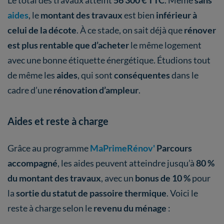
Le total des travaux atteint
56 300 € TTC
. Même
sans
aides
, le
montant des travaux
est bien
inférieur à
celui de la décote
. À ce stade, on sait déjà que
rénover
est plus rentable que d’acheter
le même logement
avec une bonne étiquette énergétique. Étudions tout
de même les
aides
, qui sont
conséquentes
dans le
cadre d’une
rénovation d’ampleur
.
Aides et reste à charge
Grâce au programme
MaPrimeRénov'
Parcours
accompagné
, les aides peuvent atteindre jusqu’à
80 %
du montant des travaux
, avec un
bonus de 10 %
pour
la
sortie du statut de passoire thermique
. Voici le
reste à charge selon le
revenu du ménage
: