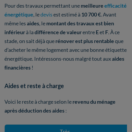
Pour des travaux permettant une
meilleure
efficacité
énergétique
, le
devis
est estimé à
10 700 €
. Avant
même les
aides
, le
montant des travaux est bien
inférieur
à la
différence de valeur
entre
E
et
F
. À ce
stade, on sait déjà que
rénover est plus rentable
que
d’acheter le même logement avec une bonne étiquette
énergétique. Intéressons-nous malgré tout aux
aides
financières
!
Aides et reste à charge
Voici le reste à charge selon le
revenu du ménage
après déduction des aides
:
Très