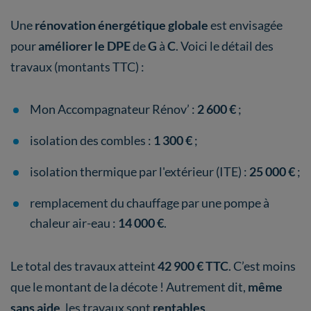
Une
rénovation énergétique globale
est envisagée
pour
améliorer le DPE
de
G
à
C
. Voici le détail des
travaux (montants TTC) :
Mon Accompagnateur Rénov’ :
2 600 €
;
isolation des combles :
1 300 €
;
isolation thermique par l'extérieur (ITE) :
25 000 €
;
remplacement du chauffage par une pompe à
chaleur air-eau :
14 000 €
.
Le total des travaux atteint
42 900 € TTC
. C’est moins
que le montant de la décote ! Autrement dit,
même
sans aide
, les travaux sont
rentables
.