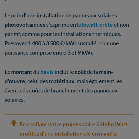
Le
prix d’une installation de panneaux solaires
photovoltaïques
s’exprime en
kilowatt-crête
et non
par m², comme pour les installations thermiques.
Prévoyez
1 400 à 3 500 €/kWc installé
pour une
puissance comprise
entre 3 et 9 kWc
.
Le
montant
du
devis
inclut le
coût
de la
main-
d'œuvre
, celui des
matériaux
, mais également les
éventuels
coûts
de
branchement
des panneaux
solaires.
En confiant votre projet solaire à Hello Watt,
profitez d’une installation clé en main* à