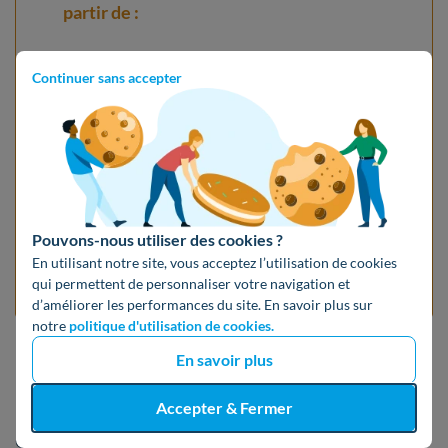
partir de :
5 990 €
pour
3 kWc
;
Continuer sans accepter
9 990 €
pour
6 kWc
;
12 290 €
pour
9 kWc
.
* Prix Hello Watt 2026 pour une installation de
Pouvons-nous utiliser des cookies ?
panneaux solaires clé en main (démarches
En utilisant notre site, vous acceptez l’utilisation de cookies
qui permettent de personnaliser votre navigation et
administratives, matériel et installation)
d’améliorer les performances du site. En savoir plus sur
notre
politique d'utilisation de cookies.
Est-il vraiment rentable d'installer des
En savoir plus
panneaux solaires ?
Accepter & Fermer
Oui, les panneaux solaires sont
rentables
en
France
.