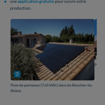
une
application gratuite
pour suivre votre
production.
Pose d
Pose de panneaux (7,65 kWc) dans les Bouches-du-
Rhône