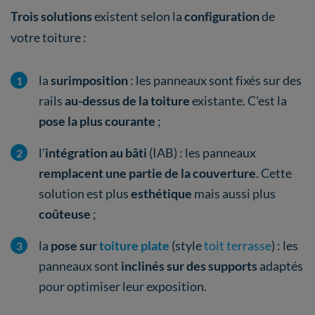
Trois solutions
existent selon la
configuration
de
votre toiture :
la
surimposition
: les panneaux sont fixés sur des
rails
au-dessus de la toiture
existante. C'est la
pose la plus courante
;
l'
intégration au bâti
(IAB) : les panneaux
remplacent une partie de la couverture
. Cette
solution est plus
esthétique
mais aussi plus
coûteuse
;
la
pose sur
toiture plate
(style
toit terrasse
) : les
panneaux sont
inclinés sur des supports
adaptés
pour optimiser leur exposition.