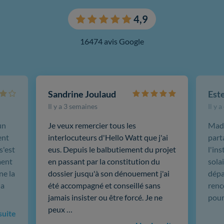
4,9
16474 avis Google
Sandrine Joulaud
Est
Il y a 3 semaines
Il y 
un
Je veux remercier tous les
Mada
ent
interlocuteurs d'Hello Watt que j'ai
part
s'est
eus. Depuis le balbutiement du projet
l'in
ment
en passant par la constitution du
sola
ne la
dossier jusqu'à son dénouement j'ai
dépar
 a
été accompagné et conseillé sans
renc
jamais insister ou être forcé. Je ne
pour
peux …
 suite