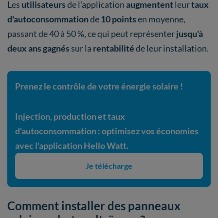
Les
utilisateurs
de l'application
augmentent
leur
taux
d'autoconsommation
de
10 points
en moyenne,
passant de 40 à 50 %, ce qui peut représenter
jusqu'à
deux ans gagnés
sur la
rentabilité
de leur installation.
Prenez le contrôle de votre énergie solaire !
Injection, production et taux
d'autoconsommation : optimisez vos économies
avec l'application Hello Watt.
Je télécharge
Comment installer des panneaux