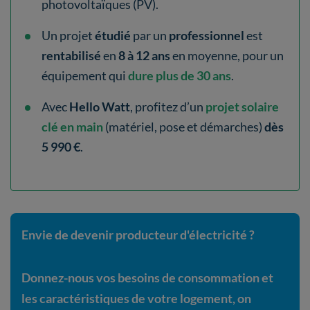
photovoltaïques (PV).
Un projet
étudié
par un
professionnel
est
rentabilisé
en
8 à 12 ans
en moyenne, pour un
équipement qui
dure plus de 30 ans
.
Avec
Hello Watt
, profitez d’un
projet solaire
clé en main
(matériel, pose et démarches)
dès
5 990 €
.
Envie de devenir producteur d'électricité ?
Donnez-nous vos besoins de consommation et
les caractéristiques de votre logement, on