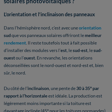
solaires photovoltaïques ?
L'orientation et l'inclinaison des panneaux
Dans l’hémisphère nord, c’est avec une
orientation
sud
que vos panneaux solaires offriront le
meilleur
rendement
. Il reste toutefois tout à fait possible
d’installer des modules vers l’
est
, le
sud-est
, le
sud-
ouest
ou l’
ouest
. En revanche, les orientations
déconseillées sont le nord-ouest et nord-est et, bien
sûr, le nord.
Du côté de l’
inclinaison
, une pente de
30 à 35°
par
rapport à l’horizontale
est idéale. La production est
légèrement moins importante si la toiture est
davantage inclinée (45° pour les toitures normandes)