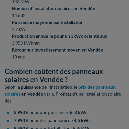
143 MW
Nombre d’installation solaires en Vendée
14 682
Puissance moyenne par installation
9,7 kW
Production annuelle pour un 3kWc orienté sud
3 959 kWh/an
Retour sur investissement moyen en Vendée
13 ans
Combien coûtent des panneaux
solaires en Vendée ?
Selon la
puissance
de l'installation, le
prix des panneaux
solaires
en Vendée
varie. Profitez d'une installation solaire
dès :
5 990 €
pour une puissance de
3 kWc
;
7 990 €
pour des panneaux de
4,5 kWc
;
9 590 €
pour une installation de
6 kWc
;