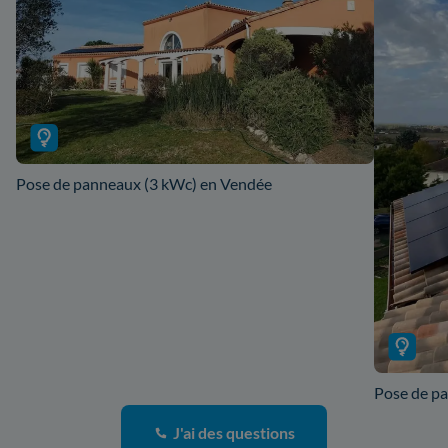
Pose de panneaux (3 kWc) en Vendée
Pose de p
J'ai des questions