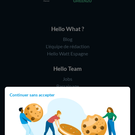
Hello What ?
Blog
L'équipe de rédaction
Hello Watt Espagne
Hello Team
Jobs
Parrainage
Rejoindre notre réseau d'artisans
Continuer sans accepter
Hello !
09 75 18 60 60
(8h-21h)
75018 Paris