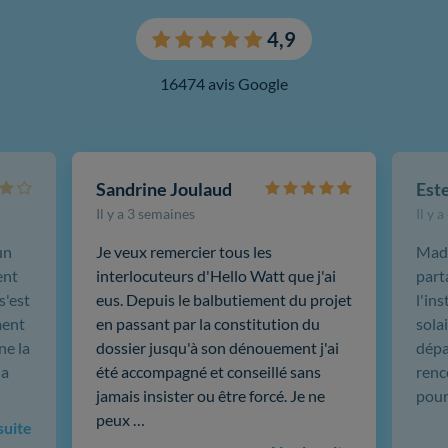
4,9
16474 avis Google
Sandrine Joulaud
Est
Il y a 3 semaines
Il y 
un
Je veux remercier tous les
Mada
ent
interlocuteurs d'Hello Watt que j'ai
part
s'est
eus. Depuis le balbutiement du projet
l'in
ment
en passant par la constitution du
sola
ne la
dossier jusqu'à son dénouement j'ai
dépar
 a
été accompagné et conseillé sans
renc
jamais insister ou être forcé. Je ne
pour
peux …
 suite