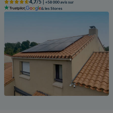
4,7
/5 |
+58 000 avis sur
,
& les Stores