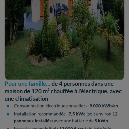
Pour une famille...
de 4 personnes dans une
maison de 120 m² chauffée à l’électrique, avec
une climatisation
Consommation électrique annuelle :
~ 8 000 kWh/an
Installation recommandée :
7,5 kWc
(soit environ
12
panneaux installés
) avec une batterie de
5 kWh
Investissement initial :
12 000 €
, rentabilisé dès la