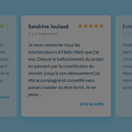
Sandrine Joulaud
Est
Il y a 3 semaines
Il y 
un
Je veux remercier tous les
Mada
ent
interlocuteurs d'Hello Watt que j'ai
part
s'est
eus. Depuis le balbutiement du projet
l'in
ment
en passant par la constitution du
sola
ne la
dossier jusqu'à son dénouement j'ai
dépar
 a
été accompagné et conseillé sans
renc
jamais insister ou être forcé. Je ne
pour
peux …
 suite
Lire la suite