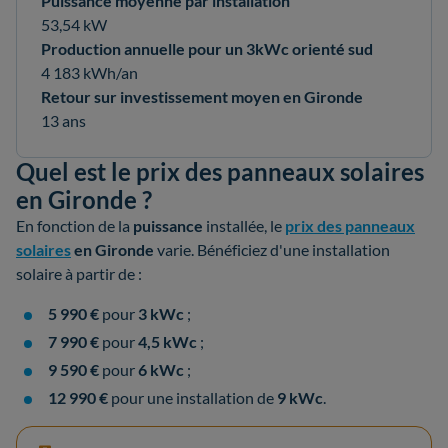
Puissance moyenne par installation
53,54 kW
Production annuelle pour un 3kWc orienté sud
4 183 kWh/an
Retour sur investissement moyen en Gironde
13 ans
Quel est le prix des panneaux solaires
en Gironde ?
En fonction de la
puissance
installée, le
prix des panneaux
solaires
en Gironde
varie. Bénéficiez d'une installation
solaire à partir de :
5 990 €
pour
3 kWc
;
7 990 €
pour
4,5 kWc
;
9 590 €
pour
6 kWc
;
12 990 €
pour une installation de
9 kWc
.