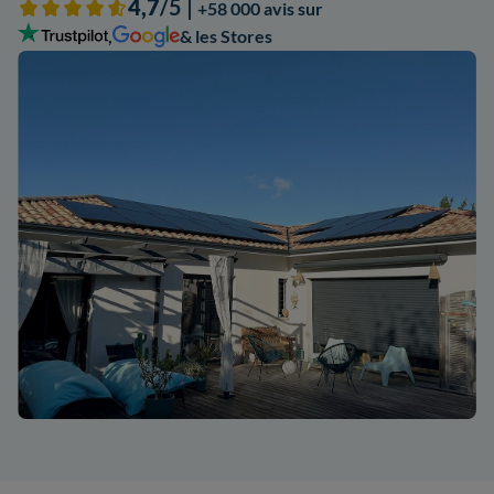
4,7
/5 |
+58 000 avis sur
,
& les Stores