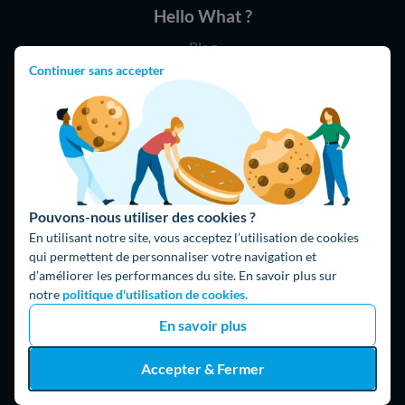
Hello What ?
Blog
L'équipe de rédaction
Continuer sans accepter
Hello Watt Espagne
Hello Team
Jobs
Parrainage
Rejoindre notre réseau d'artisans
Pouvons-nous utiliser des cookies ?
En utilisant notre site, vous acceptez l’utilisation de cookies
Hello !
qui permettent de personnaliser votre navigation et
d’améliorer les performances du site. En savoir plus sur
09 75 18 60 60
(8h-21h)
notre
politique d'utilisation de cookies.
75018 Paris
En savoir plus
Accepter & Fermer