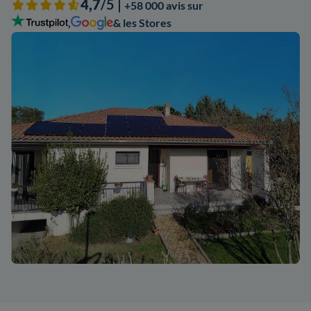
4,7
/5 |
+58 000 avis sur
,
& les Stores