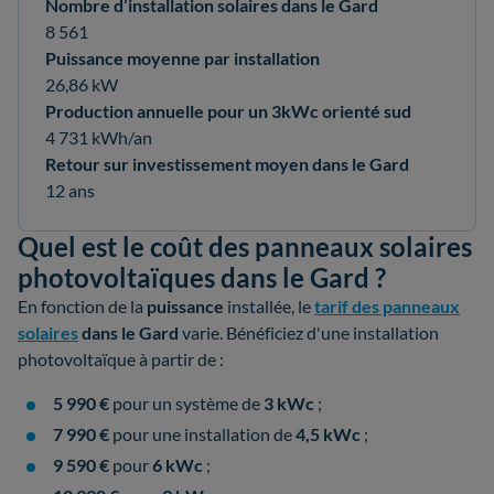
Nombre d’installation solaires dans le Gard
8 561
Puissance moyenne par installation
26,86 kW
Production annuelle pour un 3kWc orienté sud
4 731 kWh/an
Retour sur investissement moyen dans le Gard
12 ans
Quel est le coût des panneaux solaires
photovoltaïques dans le Gard ?
En fonction de la
puissance
installée, le
tarif des panneaux
solaires
dans le Gard
varie. Bénéficiez d'une installation
photovoltaïque à partir de :
5 990 €
pour un système de
3 kWc
;
7 990 €
pour une installation de
4,5 kWc
;
9 590 €
pour
6 kWc
;