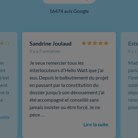
16474 avis Google
Sandrine Joulaud
Est
Il y a 3 semaines
Il y 
un
Je veux remercier tous les
Mada
ent
interlocuteurs d'Hello Watt que j'ai
part
s'est
eus. Depuis le balbutiement du projet
l'in
ment
en passant par la constitution du
sola
ne la
dossier jusqu'à son dénouement j'ai
dépar
 a
été accompagné et conseillé sans
renc
jamais insister ou être forcé. Je ne
pour
peux …
 suite
Lire la suite