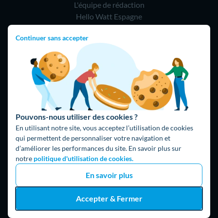
L'équipe de rédaction
Hello Watt Espagne
Continuer sans accepter
Hello Team
Jobs
Parrainage
Rejoindre notre réseau d'artisans
Hello !
Pouvons-nous utiliser des cookies ?
09 75 18 60 60
(8h-21h)
En utilisant notre site, vous acceptez l’utilisation de cookies
75018 Paris
qui permettent de personnaliser votre navigation et
d’améliorer les performances du site. En savoir plus sur
notre
politique d'utilisation de cookies.
En savoir plus
Accepter & Fermer