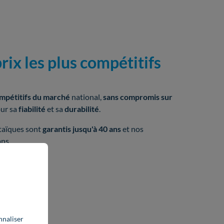
rix les plus compétitifs
mpétitifs du marché
national,
sans compromis sur
our sa
fiabilité
et sa
durabilité
.
taïques sont
garantis jusqu'à 40 ans
et nos
ns.
nnaliser