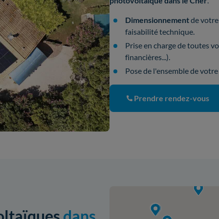
photovoltaïque dans le Cher
.
Dimensionnement
de votre 
faisabilité technique.
Prise en charge de toutes v
financières...).
Pose de l'ensemble de votr
Prendre rendez-vous
oltaïques
dans