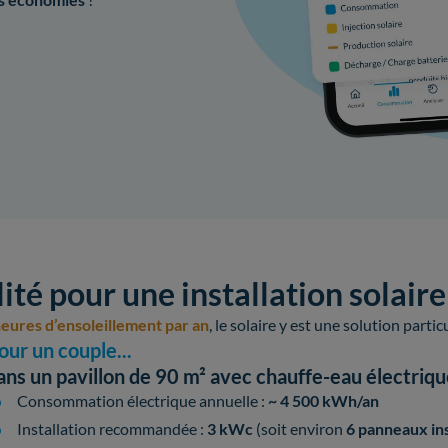
ité pour une installation solair
eures d’ensoleillement par an
, le solaire y est une solution parti
our un couple...
ans un pavillon de 90 m² avec chauffe-eau électriq
Consommation électrique annuelle :
~ 4 500 kWh/an
Installation recommandée :
3 kWc
(soit environ
6 panneaux ins