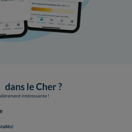
e dans le Cher ?
culièrement intéressante !
ue
tallés
)