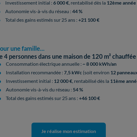
Investissement initial :
6 000 €
, rentabilisé dès la
12ème année
Autonomie vis-à-vis du réseau :
44 %
Total des gains estimés sur 25 ans :
+21 100 €
our une famille...
e 4 personnes dans une maison de 120 m² chauffée à
Consommation électrique annuelle :
~ 8 000 kWh/an
Installation recommandée :
7,5 kWc
(soit environ
12 panneaux 
Investissement initial :
12 000 €
, rentabilisé dès la
11ème anné
Autonomie vis-à-vis du réseau :
54 %
Total des gains estimés sur 25 ans :
+46 100 €
Je réalise mon estimation