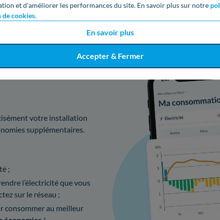
ation et d’améliorer les performances du site. En savoir plus sur notre
pol
n de cookies.
En savoir plus
Accepter & Fermer
solaire avec
isément votre installation
conomies supplémentaires.
té ;
ndre l’électricité que vous
tez sur le réseau ;
r consommer au meilleur
s économies
!