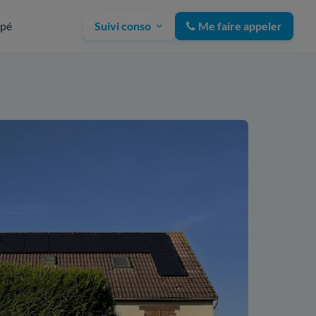
upé
Suivi conso
Me faire appeler