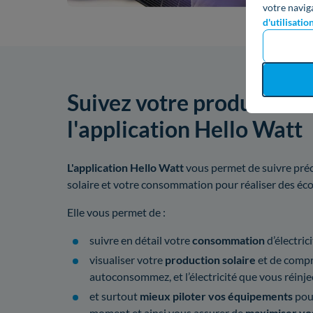
votre navig
d'utilisatio
Suivez votre production 
l'application Hello Watt
L'application Hello Watt
vous permet de suivre préc
solaire et votre consommation pour réaliser des é
Elle vous permet de :
suivre en détail votre
consommation
d’électrici
visualiser votre
production solaire
et de compre
autoconsommez, et l’électricité que vous réinjec
et surtout
mieux piloter vos équipements
pou
moment et ainsi vous assurer de
maximiser vo