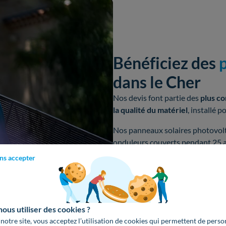
Bénéficiez des
p
dans le Cher
Nos devis font partie des
plus co
la qualité du matériel
, installé p
Nos panneaux solaires photovol
onduleurs couverts pendant 25 a
ns accepter
Obtenir un devis gratuit
us utiliser des cookies ?
 notre site, vous acceptez l’utilisation de cookies qui permettent de perso