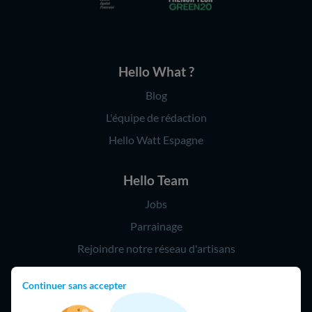
Hello What ?
Blog
L'équipe de rédaction
Hello Watt Espagne
Hello Team
Jobs
Parrainage
Rejoindre notre réseau d'artisans
Continuer sans accepter
Hello !