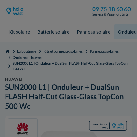
09 75 18 60 60
Service & Appel Gratuits
Kit solaire
Batterie solaire
Panneau solaire
Onduleur
La boutique
Kits et panneaux solaires
Panneaux solaires
Accueil
Onduleur Huawei
SUN2000 L1 | Onduleur + DualSun FLASH Half-Cut Glass-Glass TopCon
500 Wc
HUAWEI
SUN2000 L1 | Onduleur + DualSun
FLASH Half-Cut Glass-Glass TopCon
500 Wc