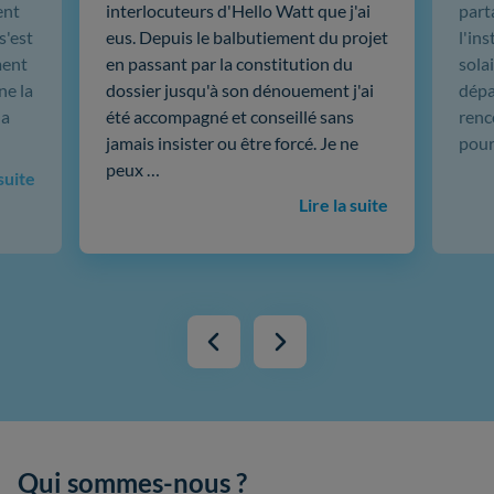
ent
interlocuteurs d'Hello Watt que j'ai
part
s'est
eus. Depuis le balbutiement du projet
l'in
ment
en passant par la constitution du
sola
ne la
dossier jusqu'à son dénouement j'ai
dépar
 a
été accompagné et conseillé sans
renc
jamais insister ou être forcé. Je ne
pour
peux …
 suite
Lire la suite
Qui sommes-nous ?