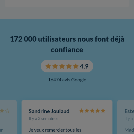
172 000 utilisateurs nous font déjà
confiance
4,9
16474 avis Google
Sandrine Joulaud
Est
Il y a 3 semaines
Il y 
un
Je veux remercier tous les
Mada