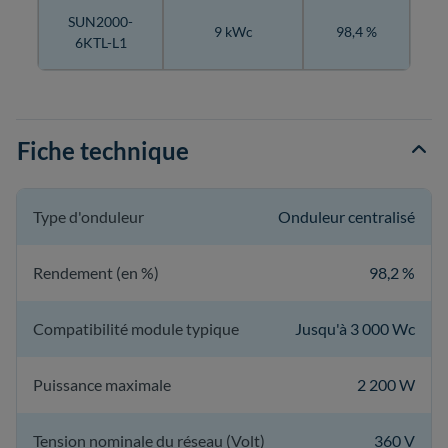
SUN2000-
9 kWc
98,4 %
6KTL-L1
Fiche technique
Type d'onduleur
Onduleur centralisé
Rendement (en %)
98,2 %
Compatibilité module typique
Jusqu'à 3 000 Wc
Puissance maximale
2 200 W
Tension nominale du réseau (Volt)
360 V