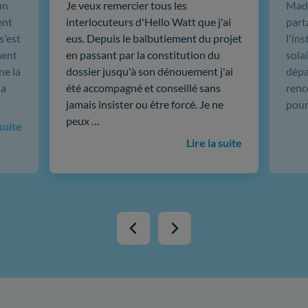
un
Je veux remercier tous les
Mada
ent
interlocuteurs d'Hello Watt que j'ai
part
s'est
eus. Depuis le balbutiement du projet
l'in
ment
en passant par la constitution du
sola
ne la
dossier jusqu'à son dénouement j'ai
dépar
 a
été accompagné et conseillé sans
renc
jamais insister ou être forcé. Je ne
pour
peux …
 suite
Lire la suite