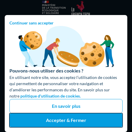
Continuer sans accepter
Hello What ?
Blog
L'équipe de rédaction
Hello Watt Espagne
Pouvons-nous utiliser des cookies ?
En utilisant notre site, vous acceptez l’utilisation de cookies
qui permettent de personnaliser votre navigation et
Hello Team
d’améliorer les performances du site. En savoir plus sur
Jobs
notre
politique d'utilisation de cookies.
Parrainage
En savoir plus
Rejoindre notre réseau d'artisans
Accepter & Fermer
Hello !