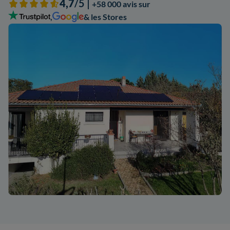
4,7
/5 |
+58 000 avis sur
,
& les Stores