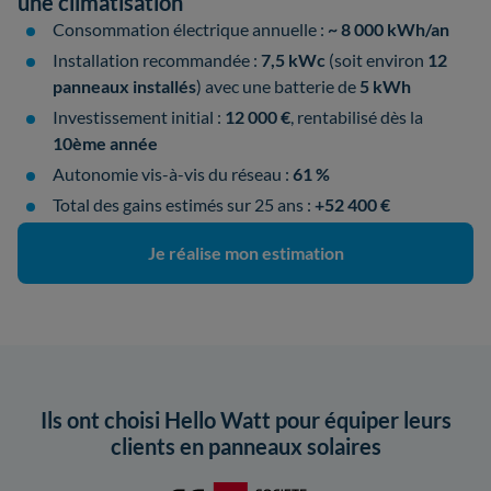
une climatisation
Consommation électrique annuelle :
~ 8 000 kWh/an
Installation recommandée :
7,5 kWc
(soit environ
12
panneaux installés
) avec une batterie de
5 kWh
Investissement initial :
12 000 €
, rentabilisé dès la
10ème année
Autonomie vis-à-vis du réseau :
61 %
Total des gains estimés sur 25 ans :
+52 400 €
Je réalise mon estimation
Ils ont choisi Hello Watt pour équiper leurs
clients en panneaux solaires