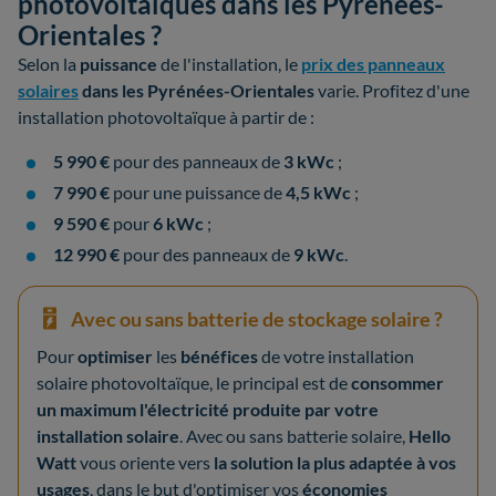
photovoltaïques dans les Pyrénées-
Orientales ?
Selon la
puissance
de l'installation, le
prix des panneaux
solaires
dans les Pyrénées-Orientales
varie. Profitez d'une
installation photovoltaïque à partir de :
5 990 €
pour des panneaux de
3 kWc
;
7 990 €
pour une puissance de
4,5 kWc
;
9 590 €
pour
6 kWc
;
12 990 €
pour des panneaux de
9 kWc
.
Avec ou sans batterie de stockage solaire ?
Pour
optimiser
les
bénéfices
de votre installation
solaire photovoltaïque, le principal est de
consommer
un maximum l'électricité produite par votre
installation solaire
. Avec ou sans batterie solaire,
Hello
Watt
vous oriente vers
la solution la plus adaptée à vos
usages
, dans le but d'optimiser vos
économies