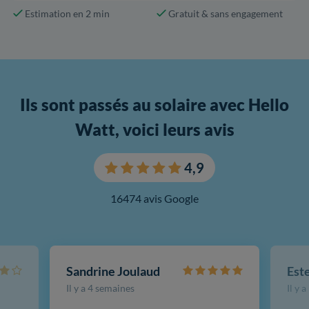
Estimation en 2 min
Gratuit & sans engagement
Ils sont passés au solaire avec Hello
Watt, voici leurs avis
4,9
16474 avis Google
Sandrine Joulaud
Est
Il y a 4 semaines
Il y 