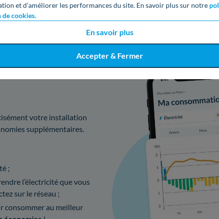
ation et d’améliorer les performances du site. En savoir plus sur notre
pol
n de cookies.
En savoir plus
Accepter & Fermer
solaire avec
isément votre installation
conomies supplémentaires.
té ;
ndre l’électricité que vous
tez sur le réseau ;
r consommer au meilleur
s économies
!