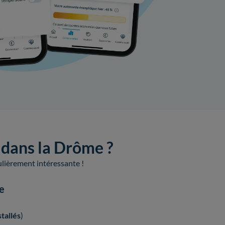
e dans la Drôme ?
culièrement intéressante !
ue
tallés
)