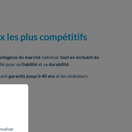
ix les plus compétitifs
antageux du marché
national,
tout en incluant du
allé pour sa
fiabilité
et sa
durabilité
.
sont
garantis jusqu'à 40 ans
et les onduleurs
nnaliser