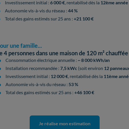
Investissement initial :
6 000 €
, rentabilisé dès la
12ème année
Autonomie vis-à-vis du réseau :
44 %
Total des gains estimés sur 25 ans :
+21 100 €
our une famille...
e 4 personnes dans une maison de 120 m² chauffée à
Consommation électrique annuelle :
~ 8 000 kWh/an
Installation recommandée :
7,5 kWc
(soit environ
12 panneaux 
Investissement initial :
12 000 €
, rentabilisé dès la
11ème anné
Autonomie vis-à-vis du réseau :
53 %
Total des gains estimés sur 25 ans :
+46 100 €
Je réalise mon estimation