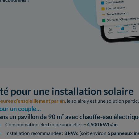
té pour une installation solair
eures d’ensoleillement par an
, le solaire y est une solution parti
our un couple...
ans un pavillon de 90 m² avec chauffe-eau électriq
Consommation électrique annuelle :
~ 4 500 kWh/an
Installation recommandée :
3 kWc
(soit environ
6 panneaux ins