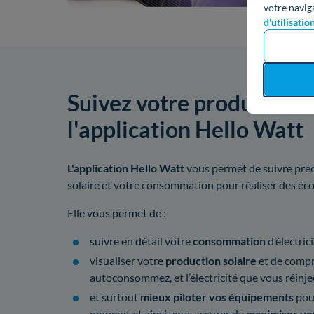
votre navig
d'utilisatio
Suivez votre production 
l'application Hello Watt
L'application Hello Watt
vous permet de suivre préc
solaire et votre consommation pour réaliser des é
Elle vous permet de :
suivre en détail votre
consommation
d’électrici
visualiser votre
production solaire
et de compre
autoconsommez, et l’électricité que vous réinjec
et surtout
mieux piloter vos équipements
pou
moment et ainsi vous assurer de
maximiser vo