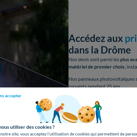
Accédez aux
pr
dans la Drôme
Nos devis sont parmi les
plus av
matériel de premier choix
, inst
Nos panneaux photovoltaïques 
couverts pendant 25 ans.
ns accepter
Obtenir un devis gratuit
us utiliser des cookies ?
 notre site, vous acceptez l’utilisation de cookies qui permettent de perso