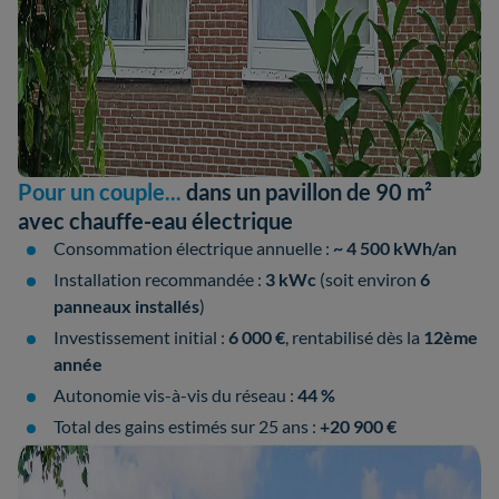
Pour un couple...
dans un pavillon de 90 m²
avec chauffe-eau électrique
Consommation électrique annuelle :
~ 4 500 kWh/an
Installation recommandée :
3 kWc
(soit environ
6
panneaux installés
)
Investissement initial :
6 000 €
, rentabilisé dès la
12ème
année
Autonomie vis-à-vis du réseau :
44 %
Total des gains estimés sur 25 ans :
+20 900 €