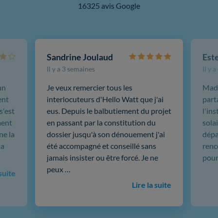
16325 avis Google
Sandrine Joulaud
Est
Il y a 3 semaines
Il y 
un
Je veux remercier tous les
Mada
ent
interlocuteurs d'Hello Watt que j'ai
part
s'est
eus. Depuis le balbutiement du projet
l'in
ment
en passant par la constitution du
sola
ne la
dossier jusqu'à son dénouement j'ai
dépar
 a
été accompagné et conseillé sans
renc
jamais insister ou être forcé. Je ne
pour
peux …
 suite
Lire la suite