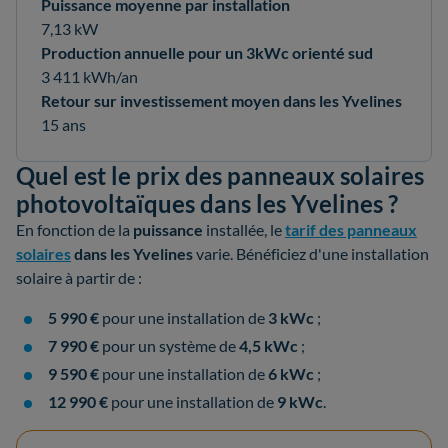
Puissance moyenne par installation
7,13 kW
Production annuelle pour un 3kWc orienté sud
3 411 kWh/an
Retour sur investissement moyen dans les Yvelines
15 ans
Quel est le prix des panneaux solaires
photovoltaïques dans les Yvelines ?
En fonction de la
puissance
installée, le
tarif des panneaux
solaires
dans les Yvelines
varie. Bénéficiez d'une installation
solaire à partir de :
5 990 €
pour une installation de
3 kWc
;
7 990 €
pour un système de
4,5 kWc
;
9 590 €
pour une installation de
6 kWc
;
12 990 €
pour une installation de
9 kWc
.