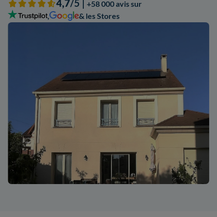
4,7
/5 |
+58 000 avis sur
,
& les Stores