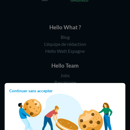
Hello What ?
Blog
L'équipe de rédaction
Hello Watt Espagne
Hello Team
Jobs
Parrainage
Rejoindre notre réseau d'artisans
Continuer sans accepter
Hello !
09 75 18 60 60
(8h-21h)
75018 Paris