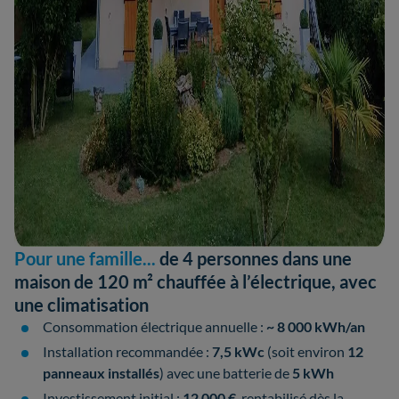
Pour une famille...
de 4 personnes dans une
maison de 120 m² chauffée à l’électrique, avec
une climatisation
Consommation électrique annuelle :
~ 8 000 kWh/an
Installation recommandée :
7,5 kWc
(soit environ
12
panneaux installés
) avec une batterie de
5 kWh
Investissement initial :
12 000 €
, rentabilisé dès la