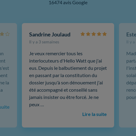
16474 avis Google
Sandrine Joulaud
Est
Il y a 3 semaines
Il y 
un
Je veux remercier tous les
Mada
ent
interlocuteurs d'Hello Watt que j'ai
part
s'est
eus. Depuis le balbutiement du projet
l'in
ment
en passant par la constitution du
sola
ne la
dossier jusqu'à son dénouement j'ai
dépar
 a
été accompagné et conseillé sans
renc
jamais insister ou être forcé. Je ne
pour
peux …
 suite
Lire la suite