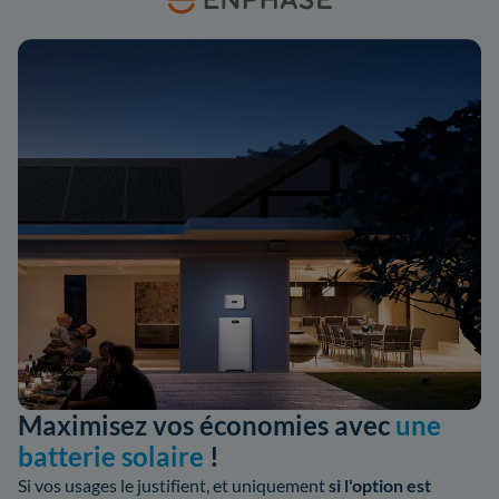
Maximisez vos économies avec
une
batterie solaire
!
Si vos usages le justifient, et uniquement
si l'option est