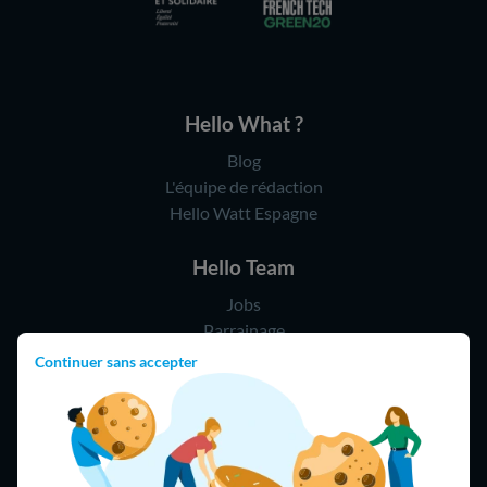
Hello What ?
Blog
L'équipe de rédaction
Hello Watt Espagne
Hello Team
Jobs
Parrainage
Rejoindre notre réseau d'artisans
Continuer sans accepter
Hello !
09 75 18 60 60
(8h-21h)
75018 Paris