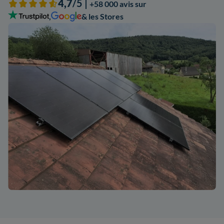
4,7
/5 |
+58 000 avis sur
,
& les Stores