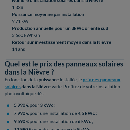
Nombre d’installation solaires dans la Nièvre
1 338
Puissance moyenne par installation
9,71 kW
Production annuelle pour un 3kWc orienté sud
3 660 kWh/an
Retour sur investissement moyen dans la Nièvre
14 ans
Quel est le prix des panneaux solaires
dans la Nièvre ?
En fonction de la
puissance
installée, le
prix des panneaux
solaires
dans la Nièvre
varie. Profitez de votre installation
photovoltaïque dès :
5 990 €
pour
3 kWc
;
7 990 €
pour une installation de
4,5 kWc
;
9 590 €
pour une installation de
6 kWc
;
12 990 €
pour des panneaux de
9 kWc
.