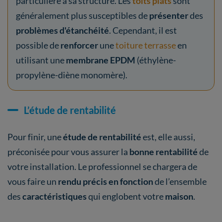
particulière à sa structure. Les
toits plats
sont
généralement plus susceptibles de
présenter
des
problèmes d'étanchéité
. Cependant, il est
possible de
renforcer
une
toiture terrasse
en
utilisant une
membrane EPDM
(éthylène-
propylène-diène monomère).
L’étude de rentabilité
Pour finir, une
étude de rentabilité
est, elle aussi,
préconisée pour vous assurer la
bonne rentabilité
de
votre installation. Le professionnel se chargera de
vous faire un
rendu précis en fonction
de l’ensemble
des
caractéristiques
qui englobent votre
maison
.