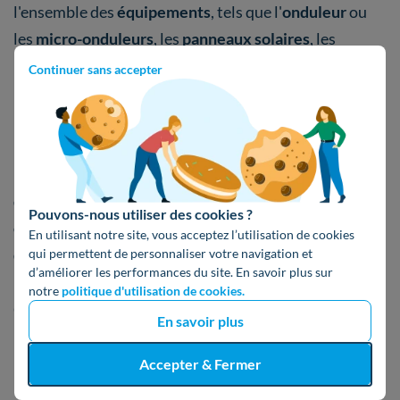
l'ensemble des
équipements
, tels que l'
onduleur
ou
les
micro-onduleurs
, les
panneaux solaires
, les
batteries
, etc. Il s'agit d'une
mesure préventive
qui
Continuer sans accepter
permet de
prévenir
les
dysfonctionnements
potentiels et
d'éviter
des
dépannages
urgents.
Il est important de souligner
que ces
gestes
d'entretien
régulier
assurent
la
performance
Pouvons-nous utiliser des cookies ?
optimale
de votre installation et
prolongent
la
durée
En utilisant notre site, vous acceptez l’utilisation de cookies
de vie
de votre matériel.
qui permettent de personnaliser votre navigation et
d’améliorer les performances du site. En savoir plus sur
notre
politique d'utilisation de cookies.
Quel est le prix pour une installation
En savoir plus
pour une maison de 200 m² ?
Accepter & Fermer
Le coût d’une installation varie en fonction de ces