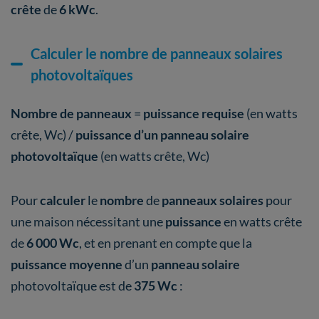
crête
de
6 kWc
.
Calculer le nombre de panneaux solaires
photovoltaïques
Nombre de panneaux
=
puissance requise
(en watts
crête, Wc) /
puissance d’un panneau solaire
photovoltaïque
(en watts crête, Wc)
Pour
calculer
le
nombre
de
panneaux solaires
pour
une maison nécessitant une
puissance
en watts crête
de
6 000 Wc
, et en prenant en compte que la
puissance moyenne
d’un
panneau
solaire
photovoltaïque est de
375 Wc
: