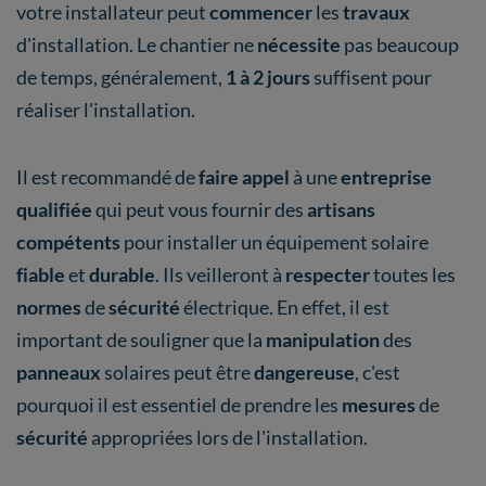
votre installateur peut
commencer
les
travaux
d'installation. Le chantier ne
nécessite
pas beaucoup
de temps, généralement,
1 à 2 jours
suffisent pour
réaliser l'installation.
Il est recommandé de
faire appel
à une
entreprise
qualifiée
qui peut vous fournir des
artisans
compétents
pour installer un équipement solaire
fiable
et
durable
. Ils veilleront à
respecter
toutes les
normes
de
sécurité
électrique. En effet, il est
important de souligner que la
manipulation
des
panneaux
solaires peut être
dangereuse
, c'est
pourquoi il est essentiel de prendre les
mesures
de
sécurité
appropriées lors de l'installation.