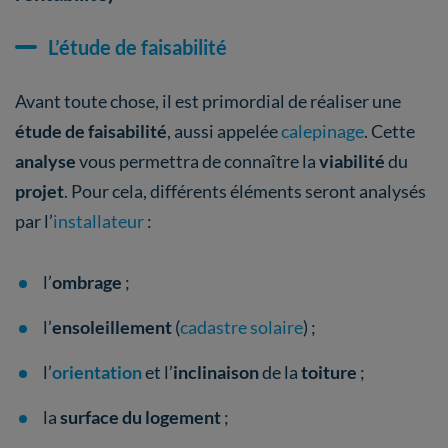
L’étude de faisabilité
Avant toute chose, il est primordial de réaliser une
étude de faisabilité
, aussi appelée
calepinage
. Cette
analyse
vous permettra de connaître la
viabilité
du
projet
. Pour cela, différents éléments seront analysés
par l’
installateur
:
l’
ombrage
;
l’
ensoleillement
(
cadastre solaire
) ;
l’
orientation
et
l’
inclinaison
de la
toiture
;
la
surface du logement
;