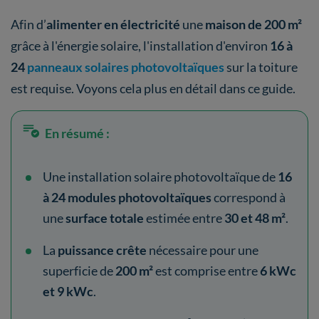
Afin d’
alimenter en électricité
une
maison de 200 m²
grâce à l'énergie solaire, l'installation d'environ
16 à
24
panneaux solaires photovoltaïques
sur la toiture
est requise. Voyons cela plus en détail dans ce guide.
En résumé :
Une installation solaire photovoltaïque de
16
à 24 modules photovoltaïques
correspond à
une
surface totale
estimée entre
30 et 48 m²
.
La
puissance crête
nécessaire pour une
superficie de
200 m²
est comprise entre
6 kWc
et 9 kWc
.