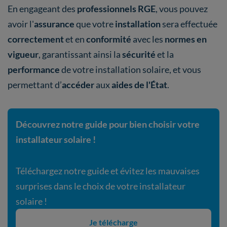
En engageant des
professionnels RGE
, vous pouvez
avoir l'
assurance
que votre
installation
sera effectuée
correctement
et en
conformité
avec les
normes en
vigueur
, garantissant ainsi la
sécurité
et la
performance
de votre installation solaire, et vous
permettant d’
accéder
aux
aides de l'État
.
Découvrez notre guide pour bien choisir votre
installateur solaire !
Téléchargez notre guide et évitez les mauvaises
surprises dans le choix de votre installateur
solaire !
Je télécharge