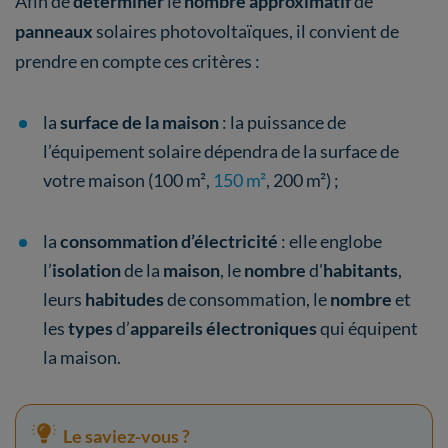
Afin de
déterminer
le
nombre approximatif
de
panneaux
solaires photovoltaïques, il convient de
prendre en compte ces critères :
la
surface de la maison
: la puissance de
l’équipement solaire dépendra de la surface de
votre maison (100 m²,
150 m²
, 200 m²) ;
la
consommation d’électricité
: elle englobe
l’
isolation
de la
maison
, le
nombre
d'
habitants
,
leurs
habitudes
de consommation, le
nombre
et
les
types
d’
appareils électroniques
qui équipent
la maison.
Le saviez-vous ?