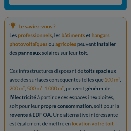
Le saviez-vous ?
Les
professionnels
, les
bâtiments
et
hangars
photovoltaïques
ou
agricoles
peuvent
installer
des
panneaux
solaires sur leur
toit
.
Ces infrastructures disposant de
toits spacieux
avec des surfaces conséquentes telles que
100 m²
,
200 m²
,
500 m²
,
1 000 m²
, peuvent
générer de
l'électricité
à partir de ces espaces inexploités,
soit pour leur
propre consommation
, soit pour la
revente à EDF OA
. Une alternative intéressante
est également de mettre en
location votre toit