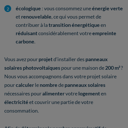
écologique
: vous consommez une
énergie verte
et
renouvelable
, ce qui vous permet de
contribuer à la
transition énergétique
en
réduisant
considérablement votre
empreinte
carbone
.
Vous avez pour
projet
d’installer des
panneaux
solaires photovoltaïques
pour une maison de
200 m²
?
Nous vous accompagnons dans votre projet solaire
pour
calculer
le
nombre
de
panneaux solaires
nécessaires pour
alimenter
votre
logement
en
électricité
et couvrir une partie de votre
consommation.