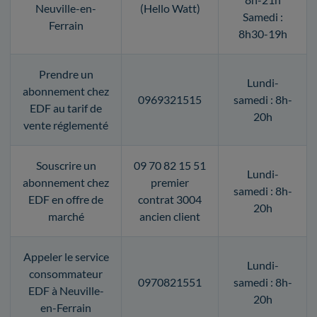
Neuville-en-
(Hello Watt)
Samedi :
Ferrain
8h30-19h
Prendre un
Lundi-
abonnement chez
0969321515
samedi : 8h-
EDF au tarif de
20h
vente réglementé
Souscrire un
09 70 82 15 51
Lundi-
abonnement chez
premier
samedi : 8h-
EDF en offre de
contrat 3004
20h
marché
ancien client
Appeler le service
Lundi-
consommateur
0970821551
samedi : 8h-
EDF à Neuville-
20h
en-Ferrain