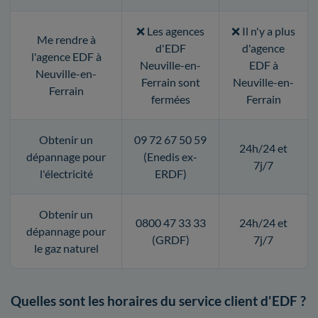
❌ Les agences
❌ Il n'y a plus
Me rendre à
d'EDF
d'agence
l'agence EDF à
Neuville-en-
EDF à
Neuville-en-
Ferrain sont
Neuville-en-
Ferrain
fermées
Ferrain
Obtenir un
09 72 67 50 59
24h/24 et
dépannage pour
(Enedis ex-
7j/7
l'électricité
ERDF)
Obtenir un
0800 47 33 33
24h/24 et
dépannage pour
(GRDF)
7j/7
le gaz naturel
Quelles sont les horaires du service client d'EDF ?