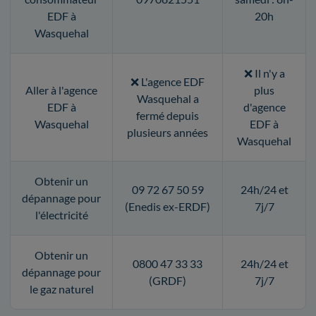
EDF à
20h
Wasquehal
❌ Il n'y a
❌ L'agence EDF
Aller à l'agence
plus
Wasquehal a
EDF à
d'agence
fermé depuis
Wasquehal
EDF à
plusieurs années
Wasquehal
Obtenir un
09 72 67 50 59
24h/24 et
dépannage pour
(Enedis ex-ERDF)
7j/7
l'électricité
Obtenir un
0800 47 33 33
24h/24 et
dépannage pour
(GRDF)
7j/7
le gaz naturel