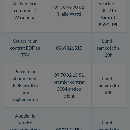
Activer mon
vendredi :
09 78 46 70 62
compteur à
8h-21h
(Hello Watt)
Wasquehal
Samedi :
8h30-19h
Souscrire un
Lundi-
contrat EDF au
0969321515
samedi : 8h-
TRV
20h
Prendre un
09 70 82 15 51
abonnement
Lundi-
premier contrat
EDF en offre
samedi : 8h-
3004 ancien
non
20h
client
réglementée
Appeler le
service
Lundi-
consommateur
0970821551
samedi : 8h-