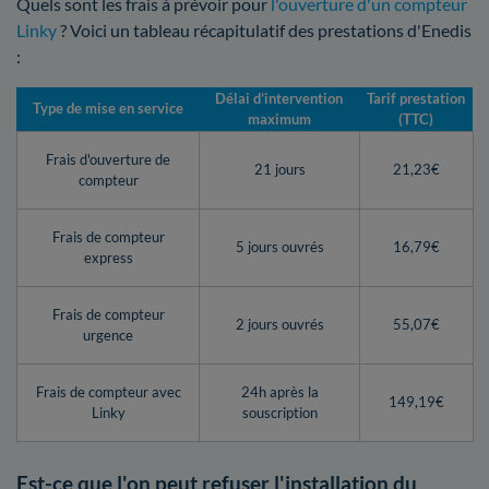
Quels sont les frais à prévoir pour
l'ouverture d'un compteur
Linky
? Voici un tableau récapitulatif des prestations d'Enedis
:
Délai d’intervention
Tarif prestation
Type de mise en service
maximum
(TTC)
Frais d'ouverture de
21 jours
21,23€
compteur
Frais de compteur
5 jours ouvrés
16,79€
express
Frais de compteur
2 jours ouvrés
55,07€
urgence
Frais de compteur avec
24h après la
149,19€
Linky
souscription
Est-ce que l'on peut refuser l'installation du