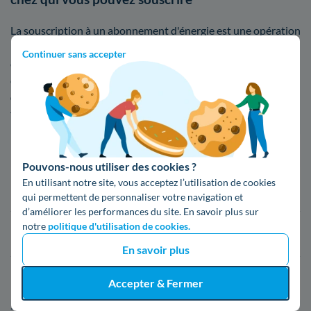
La souscription à un abonnement d'énergie est une opération
primordiale pour la mise en route de votre compteur
Continuer sans accepter
électrique. Suite à la libéralisation du marché de l'énergie à la
compétition, on dénombre
un peu plus de 30 fournisseurs
d'électricité
avec des contrats compétitifs. Il y a divers
fournisseurs Neuvillois listés ci-dessous
Fournisseur
Prix du kWh*
Pouvons-nous utiliser des cookies ?
En utilisant notre site, vous acceptez l’utilisation de cookies
16,34 c€/kWh
qui permettent de personnaliser votre navigation et
d’améliorer les performances du site. En savoir plus sur
notre
politique d'utilisation de cookies.
16,400000000000002 c€/kWh
En savoir plus
17,83 c€/kWh
Accepter & Fermer
*Prix TTC pour un forfait base d’une puissance de 6 kVA