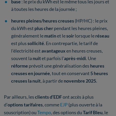
base
: le prix du kWh est le même tous les jours et
à toutes les heures de la journée ;
heures pleines/heures creuses
(HP/HC) : le prix
du kWh est
plus cher
pendant les heures pleines,
généralement le
matin
et le
soir
lorsque le
réseau
est plus
sollicité
. En contrepartie, le tarif de
l’électricité est
avantageux
en heures creuses,
souvent la
nuit
et parfois l’
après-midi
. Une
réforme
prévoit une généralisation des
heures
creuses en journée
, tout en conservant
5 heures
creuses la nuit
, à partir de
novembre 2025
.
Par ailleurs, les
clients d’EDF
ont accès à plus
d’
options tarifaires
, comme
EJP
(plus ouverte à la
souscription) ou
Tempo
, des options du
Tarif Bleu
, le