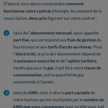
D’abord, vous devez comprendre
comment
fonctionne votre contrat
d’énergie. Au moment de la
souscription,
deux prix
figurent sur votre contrat :
celui de l’
abonnement mensuel
, aussi appelée
part fixe
, qui correspond aux
frais de gestion
du
fournisseur et aux
tarifs d’accès au réseau
. Pour
l’
électricité
, le prix de l’abonnement dépend de
la
puissance souscrite
et de l’
option tarifaire
,
tandis que pour le
gaz
, il est lié à votre
classe de
consommation
, soit la quantité de gaz
consommée à l’année ;
celui du
kWh
, c’est-à-dire la
part variable
de
votre facture, qui est multipliée par le
nombre de
kWh que vous consommez
pour qu’elle vous soit