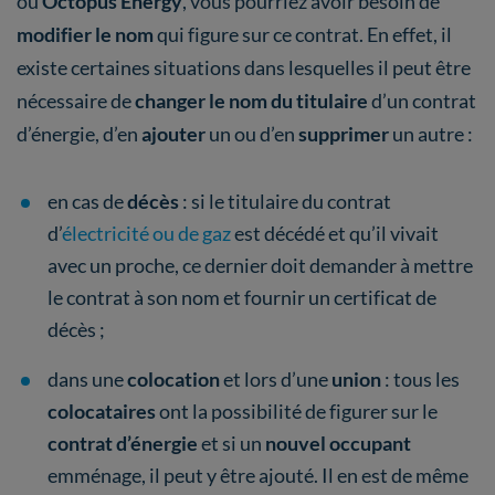
ou
Octopus Energy
, vous pourriez avoir besoin de
modifier le nom
qui figure sur ce contrat. En effet, il
existe certaines situations dans lesquelles il peut être
nécessaire de
changer le nom du titulaire
d’un contrat
d’énergie, d’en
ajouter
un ou d’en
supprimer
un autre :
en cas de
décès
: si le titulaire du contrat
d’
électricité ou de gaz
est décédé et qu’il vivait
avec un proche, ce dernier doit demander à mettre
le contrat à son nom et fournir un certificat de
décès ;
dans une
colocation
et lors d’une
union
: tous les
colocataires
ont la possibilité de figurer sur le
contrat d’énergie
et si un
nouvel occupant
emménage, il peut y être ajouté. Il en est de même