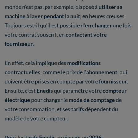
monde n’est pas, par exemple, disposé à
utiliser sa
machine à laver pendant la nuit
,
en heures creuses.
Toujours est-il qu’il est possible d’
en changer
une fois
votre contrat souscrit, en
contactant votre
fournisseur
.
En effet, cela implique des
modifications
contractuelles
, comme le prix de l’
abonnement
, qui
doivent être prises en compte par votre
fournisseur
.
Ensuite, c’est
Enedis
qui paramètre votre
compteur
électrique
pour changer le
mode de comptage
de
votre consommation, et ses
tarifs
dépendent du
modèle de votre compteur.
Voici les
tarifs Enedis
en vigueur en
2026
: