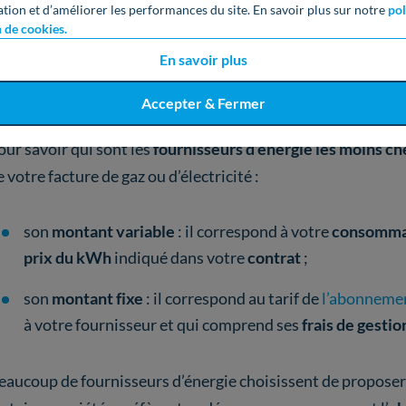
Gaz de Bordeaux
;
ation et d’améliorer les performances du site. En savoir plus sur notre
pol
n de cookies.
Engie
;
En savoir plus
Plénitude
.
Accepter & Fermer
our savoir qui sont les
fournisseurs d’énergie les moins ch
e votre facture de gaz ou d’électricité :
son
montant variable
: il correspond à votre
consomma
prix du kWh
indiqué dans votre
contrat
;
son
montant fixe
: il correspond au tarif de
l’abonnemen
à votre fournisseur et qui comprend ses
frais de gesti
eaucoup de fournisseurs d’énergie choisissent de propose