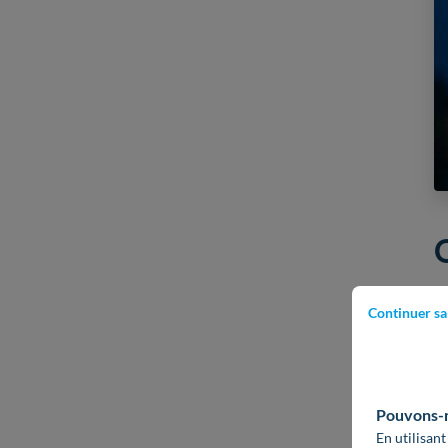
A
Continuer sa
Pouvons-no
En utilisant