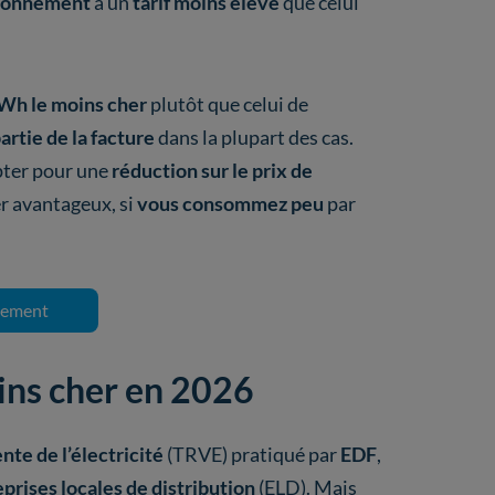
bonnement
à un
tarif moins élevé
que celui
kWh le moins cher
plutôt que celui de
artie de la facture
dans la plupart des cas.
pter pour une
réduction sur le prix de
r avantageux, si
vous consommez peu
par
gement
oins cher en 2026
nte de l’électricité
(TRVE) pratiqué par
EDF
,
prises locales de distribution
(ELD). Mais