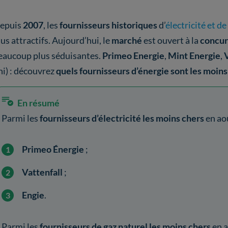
epuis
2007
,
les
fournisseurs historiques
d’
électricité et de
lus attractifs. Aujourd’hui, le
marché
est ouvert à la
concu
eaucoup plus séduisantes.
Primeo Energie
,
Mint Energie
,
V
ni) : découvrez
quels fournisseurs d’énergie sont les moin
En résumé
Parmi les
fournisseurs d’électricité les moins chers
en ao
Primeo Énergie
;
Vattenfall
;
Engie
.
Parmi les
fournisseurs de gaz naturel les moins chers
en a