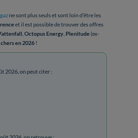
 gaz
ne sont plus seuls et sont loin d’être les
rrence
et il est possible de trouver des offres
attenfall
,
Octopus Energy
,
Plenitude
(ex-
s chers en 2026
!
ût 2026, on peut citer :
oût 2026, on retrouve :