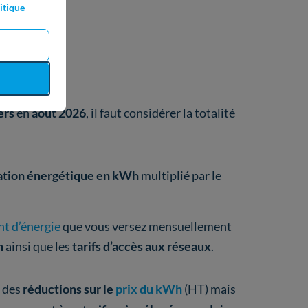
itique
ers
en
août 2026
, il faut considérer la totalité
tion énergétique en kWh
multiplié par le
t d’énergie
que vous versez mensuellement
on
ainsi que les
tarifs d’accès aux réseaux
.
r des
réductions sur le
prix du kWh
(HT) mais