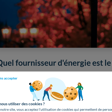
Quel fournisseur d'énergie est l
ctuellement, les fournisseurs d'énergie les moins chers sont
ns accepter
Primeo Énergie
;
Vattenfall
;
us utiliser des cookies ?
 notre site, vous acceptez l’utilisation de cookies qui permettent de perso