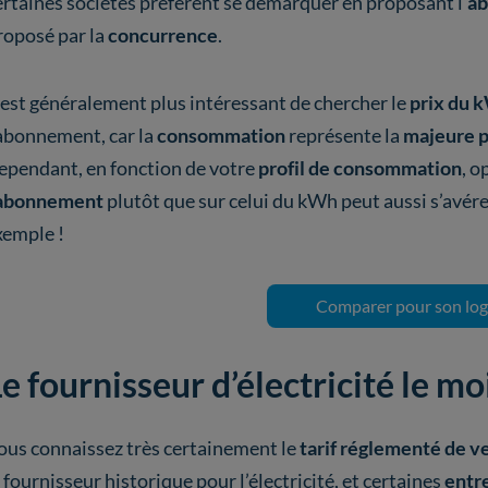
ertaines sociétés préfèrent se démarquer en proposant l’
a
roposé par la
concurrence
.
l est généralement plus intéressant de chercher le
prix du 
’abonnement, car la
consommation
représente la
majeure p
ependant, en fonction de votre
profil de consommation
, o
’abonnement
plutôt que sur celui du kWh peut aussi s’avére
xemple !
Comparer pour son lo
e fournisseur d’électricité le m
ous connaissez très certainement le
tarif réglementé de ve
e fournisseur historique pour l’électricité, et certaines
entre