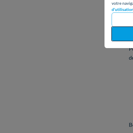
votre navig
d'utilisatio
P
d
B