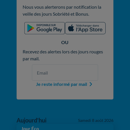
Nous vous alerterons par notification la
veille des jours Sobriété et Bonus.
OU
Recevez des alertes lors des jours rouges
par mail.
Adresse
Numéro
email
de
téléphone
Je reste informé par mail
Aujourd'hui
Samedi 8 août 2026
Jour Éco