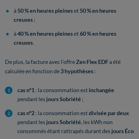
à
50 % en heures pleines
et
50 % en heures
creuses
;
à
40 % en heures pleines
et
60 % en heures
creuses
.
De plus, la facture avec l’offre
Zen Flex EDF
a été
calculée en fonction de
3 hypothèses
:
cas n°1
: la consommation est
inchangée
pendant les
jours Sobriété
;
cas n°2
: la consommation est
divisée par deux
pendant les
jours Sobriété
, les kWh non
consommés étant rattrapés durant des
jours Éco