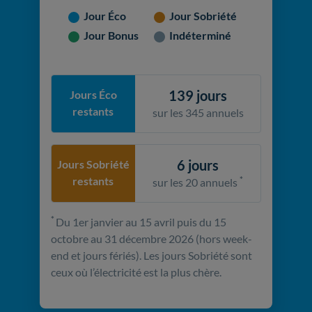
Jour Éco
Jour Sobriété
Jour Bonus
Indéterminé
139 jours
Jours Éco
restants
sur les 345 annuels
6 jours
Jours Sobriété
restants
*
sur les 20 annuels
*
Du 1er janvier au 15 avril puis du 15
octobre au 31 décembre 2026 (hors week-
end et jours fériés). Les jours Sobriété sont
ceux où l’électricité est la plus chère.