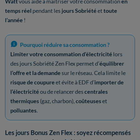
Watt
vous aide à maîtriser votre consommation
en
temps réel
pendant les
jours Sobriété
et
toute
l’année
!
Pourquoi réduire sa consommation ?
Limiter votre consommation d’électricité
lors
des jours Sobriété Zen Flex permet d’
équilibrer
l’offre et la demande
sur le réseau. Cela limite le
risque de coupure
et évite à EDF d’
importer de
l’électricité
ou de relancer des
centrales
thermiques
(gaz, charbon),
coûteuses
et
polluantes
.
Les jours Bonus Zen Flex : soyez récompensés