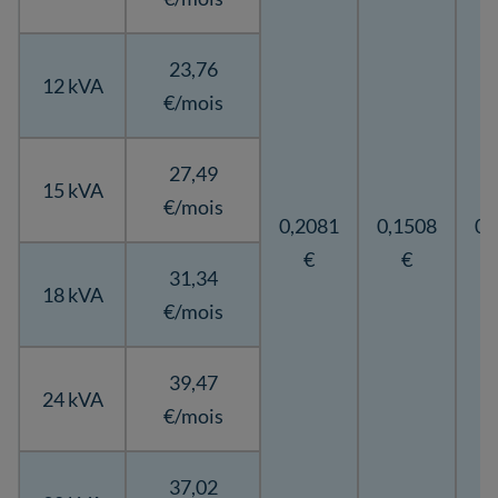
23,76
12 kVA
€/mois
27,49
15 kVA
€/mois
0,2081
0,1508
0,
€
€
31,34
18 kVA
€/mois
39,47
24 kVA
€/mois
37,02