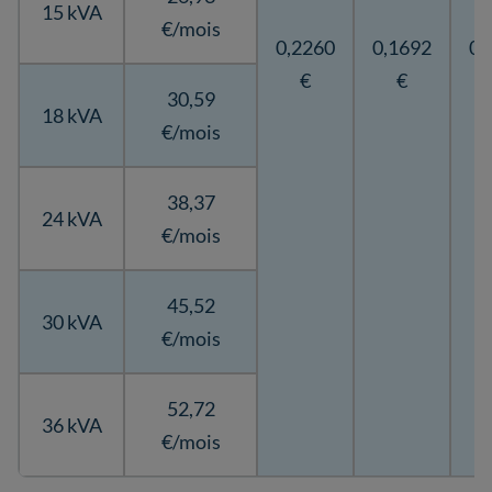
15 kVA
€/mois
0,2260
0,1692
0,
€
€
30,59
18 kVA
€/mois
38,37
24 kVA
€/mois
45,52
30 kVA
€/mois
52,72
36 kVA
€/mois