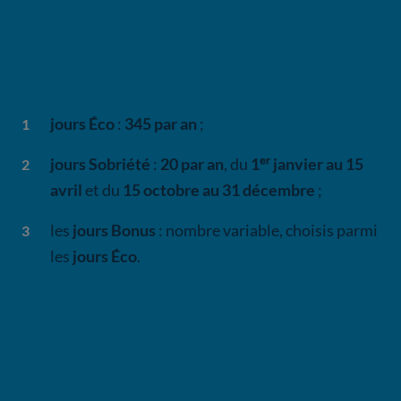
Comme
Tempo
, Zen Flex est basée sur
3 types de
jours
différents :
jours Éco
:
345 par an
;
jours Sobriété
:
20 par an
, du
1ᵉʳ janvier au 15
avril
et du
15 octobre au 31 décembre
;
les
jours Bonus
: nombre variable, choisis parmi
les
jours Éco
.
Historique des jours Sobriété 2025
Il y a eu
18
jours Sobriété
pour l'année
2025
, ce qui
signifie qu’il en reste
2 à prévoir
d'ici au
31 décembre