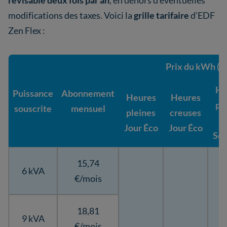
révisable deux fois par an
, en dehors d’éventuelles
modifications des taxes. Voici la
grille tarifaire
d’EDF
Zen Flex :
Prix du kWh (
He
Puissance
Abonnement
Heures
Heures
pl
souscrite
mensuel
pleines
creuses
J
Jour Éco
Jour Éco
Sob
15,74
6 kVA
€/mois
18,81
9 kVA
€/mois