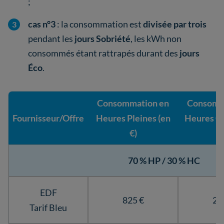
;
cas n°3
: la consommation est
divisée par trois
pendant les
jours Sobriété
, les kWh non
consommés étant rattrapés durant des
jours
Éco
.
Consommation en
Consomm
Fournisseur/Offre
Heures Pleines (en
Heures Cr
€)
€
70 % HP / 30 % HC
EDF
825 €
27
Tarif Bleu