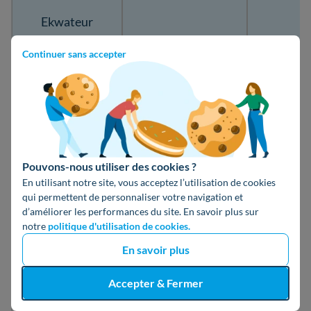
Ekwateur
Électricité 100
688 €
23
Continuer sans accepter
% Verte - Prix
Fixe
Primeo Energie
689 €
23
Offre Fixe 20 %
Pouvons-nous utiliser des cookies ?
En utilisant notre site, vous acceptez l’utilisation de cookies
La Bellenergie
qui permettent de personnaliser votre navigation et
756 €
25
d’améliorer les performances du site. En savoir plus sur
Prudence
notre
politique d'utilisation de cookies.
En savoir plus
Vattenfall
Elec Verte
791 €
26
Accepter & Fermer
Sérénité