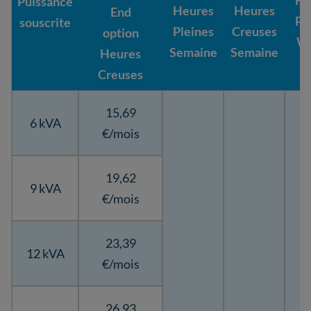
He
Puissance
Heures
Heures
End
Pl
souscrite
Pleines
Creuses
option
W
Semaine
Semaine
Heures
Creuses
15,69
6 kVA
€/mois
19,62
9 kVA
€/mois
23,39
12 kVA
€/mois
26,93