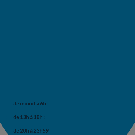
ces jours,
le prix du kWh HT en heures creuses est 33
% moins cher
qu’au
tarif réglementé de vente
(TRVE), à
0,1508 €/kW,
tandis qu’il est
identique en
heures pleines
soit à
0,2081 €/kWh
.
En outre, il y a
17 heures creuses par jour avec Zen
Flex
, soit deux fois plus qu’avec une option Heures
Pleines/Heures Creuses (HP/HC) classique.
Chaque jour avec Zen Flex, profitez d’
HC
:
de
minuit à 6h
;
de
13h à 18h
;
de
20h à 23h59
.