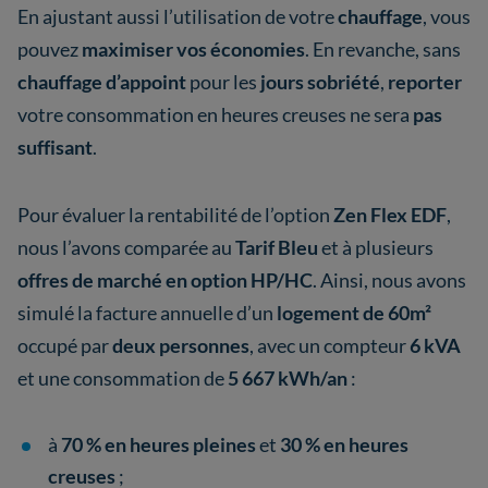
En ajustant aussi l’utilisation de votre
chauffage
, vous
pouvez
maximiser vos économies
. En revanche, sans
chauffage d’appoint
pour les
jours sobriété
,
reporter
votre consommation en heures creuses ne sera
pas
suffisant
.
Pour évaluer la rentabilité de l’option
Zen Flex EDF
,
nous l’avons comparée au
Tarif Bleu
et à plusieurs
offres de marché en option HP/HC
. Ainsi, nous avons
simulé la facture annuelle d’un
logement de 60m²
occupé par
deux personnes
, avec un compteur
6 kVA
et une consommation de
5 667 kWh/an
:
à
70 % en heures pleines
et
30 % en heures
creuses
;