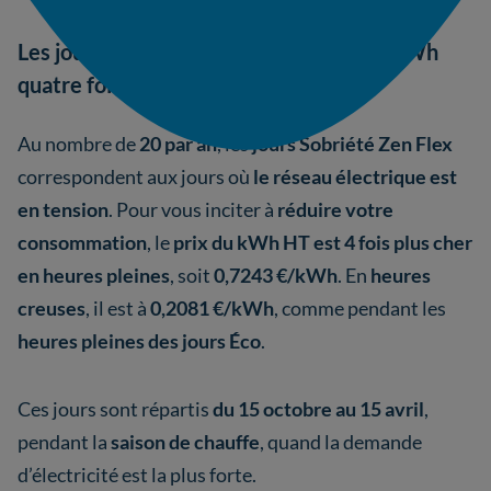
Les jours Sobriété Zen Flex : un prix du kWh
quatre fois plus élevé
Au nombre de
20 par an
, les
jours Sobriété Zen Flex
correspondent aux jours où
le réseau électrique est
en tension
. Pour vous inciter à
réduire votre
consommation
, le
prix du kWh HT est 4 fois plus cher
en heures pleines
, soit
0,7243 €/kWh
. En
heures
creuses
, il est à
0,2081 €/kWh
,
comme pendant les
heures pleines des jours Éco
.
Ces jours sont répartis
du 15 octobre au 15 avril
,
pendant la
saison de chauffe
, quand la demande
d’électricité est la plus forte.