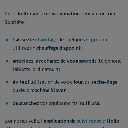
Pour
limiter votre consommation
pendant un jour
Sobriété :
baissez le
chauffage
de quelques degrés ou
utilisez un
chauffage d’appoint
;
anticipez
la
recharge de vos appareils
(téléphone,
tablette, ordinateur) ;
évitez
l’utilisation de votre
four
, du
sèche-linge
ou de la
machine à laver
;
débranchez
vos équipements inutilisés.
Bonne nouvelle, l’
application de
suivi conso
d’
Hello