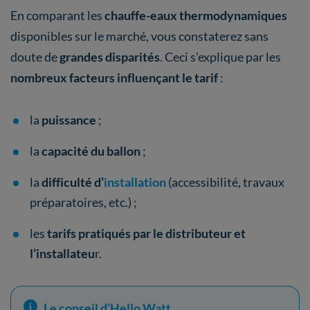
En comparant les
chauffe-eaux thermodynamiques
disponibles sur le marché, vous constaterez sans
doute de
grandes disparités
. Ceci s’explique par les
nombreux facteurs influençant le tarif
:
la
puissance
;
la
capacité du ballon
;
la
difficulté d’
installation
(accessibilité, travaux
préparatoires, etc.) ;
les
tarifs pratiqués par le distributeur et
l’installateu
r.
Le conseil d’Hello Watt