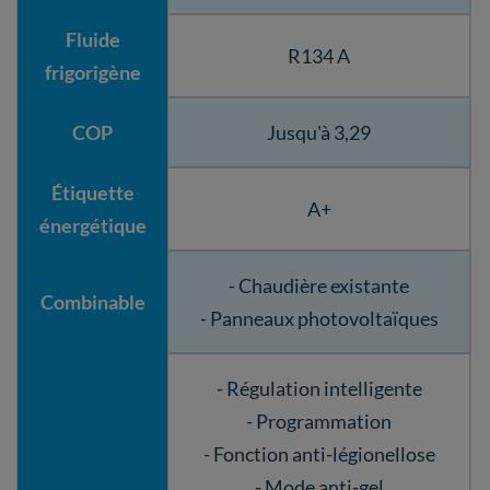
Fluide
R134 A
frigorigène
COP
Jusqu'à 3,29
Étiquette
A+
énergétique
- Chaudière existante
Combinable
- Panneaux photovoltaïques
- Régulation intelligente
- Programmation
- Fonction anti-légionellose
- Mode anti-gel