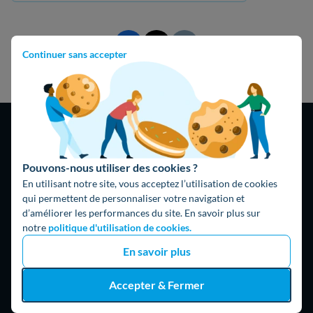
Continuer sans accepter
Pouvons-nous utiliser des cookies ?
En utilisant notre site, vous acceptez l’utilisation de cookies
4,9
/5
qui permettent de personnaliser votre navigation et
16474 avis
Google
d’améliorer les performances du site. En savoir plus sur
notre
politique d'utilisation de cookies.
En savoir plus
Accepter & Fermer
Hello What ?