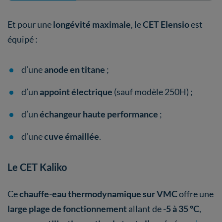
Et pour une
longévité maximale
, le
CET Elensio
est
équipé :
d’une
anode en titane
;
d’un
appoint électrique
(sauf modèle 250H) ;
d’un
échangeur haute performance
;
d’une
cuve émaillée
.
Le CET Kaliko
Ce
chauffe-eau thermodynamique sur VMC
offre une
large plage de fonctionnement
allant de
-5 à 35 °C
,