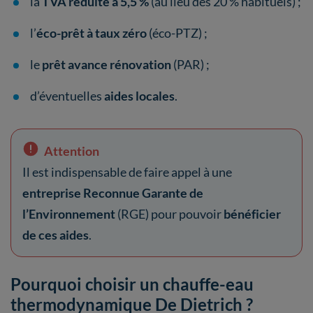
la
TVA réduite à 5,5 %
(au lieu des 20 % habituels) ;
l’
éco-prêt à taux zéro
(éco-PTZ) ;
le
prêt avance rénovation
(PAR) ;
d’éventuelles
aides locales
.
Attention
Il est indispensable de faire appel à une
entreprise Reconnue Garante de
l’Environnement
(RGE) pour pouvoir
bénéficier
de ces aides
.
Pourquoi choisir un chauffe-eau
thermodynamique De Dietrich ?