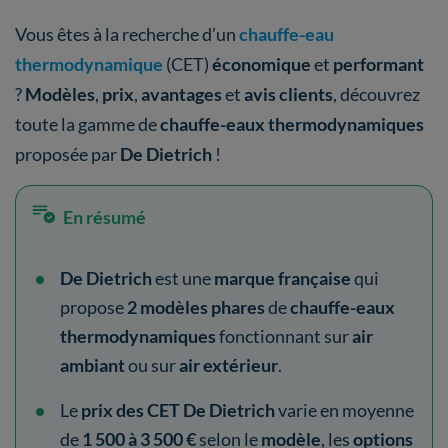
Vous êtes à la recherche d’un
chauffe-eau
thermodynamique
(CET)
économique
et
performant
?
Modèles
,
prix
,
avantages
et
avis clients
, découvrez
toute la gamme de
chauffe-eaux thermodynamiques
proposée par
De Dietrich
!
En résumé
De Dietrich
est une
marque française
qui
propose
2 modèles phares
de
chauffe-eaux
thermodynamiques
fonctionnant sur
air
ambiant
ou sur
air extérieur
.
Le
prix des CET De Dietrich
varie en moyenne
de
1 500 à 3 500 €
selon le
modèle
, les
options