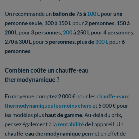
On recommande un
ballon de 75 à
100 L
pour
une
personne seule
,
100 à 150 L
pour
2 personnes
,
150 à
200 L
pour
3 personnes
,
200
à 250 L
pour
4 personnes
,
270 à 300 L
pour
5 personnes
,
plus de
300 L
pour
6
personnes
.
Combien coûte un chauffe-eau
thermodynamique ?
En moyenne, comptez
2 000 €
pour les
chauffe-eaux
thermodynamiques les moins chers
et
5 000 €
pour
les modèles plus
haut de gamme
. Au-delà du prix,
pensez également à la
rentabilité
de l’appareil. Un
chauffe-eau thermodynamique
permet en effet de