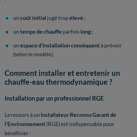
un
coût initial
jugé trop
élevé
;
un
temps de chauffe
parfois
long
;
un
espace d’installation conséquent
à prévoir
(selon le modèle).
Comment installer et entretenir un
chauffe-eau thermodynamique ?
Installation par un professionnel RGE
Le recours à un
installateur Reconnu Garant de
l'Environnement
(RGE) est indispensable pour
bénéficier :