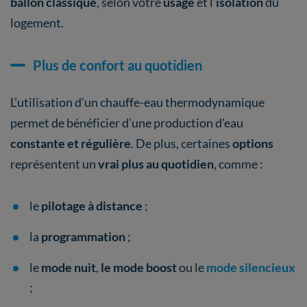
ballon classique
, selon votre
usage
et l’
isolation
du
logement.
Plus de confort au quotidien
L’utilisation d’un chauffe-eau thermodynamique
permet de bénéficier d’une production d'eau
constante et régulière
. De plus, certaines
options
représentent un
vrai plus au quotidien
, comme :
le
pilotage à distance
;
la
programmation
;
le
mode nuit
,
le mode boost
ou le
mode silencieux
;