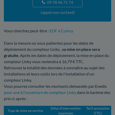
09 78 46 71 74
(appel non surtaxé)
Vous cherchez peut-être :
EDF à Cuincy
Dans la mesure où vous patientez pour les dates de
déploiement du compteur Linky ,
sa mise en place sera
gratuite
. Après les dates de déploiement, la mise en place du
compteur Linky vous reviendra à 16,79 € TTC.
Retrouvez la totalité des données à connaître au sujet des
installations et leurs coûts lors de l'installation d'un
compteur Linky.
Vous pourrez consulter les montants demandés par Enedis
pour une à l'ouverture de compteur Linky
dans le barème des
prix ci-après :
Délai d’intervention
Tarif prestation
Type de mise en service
maximum
(TTC)