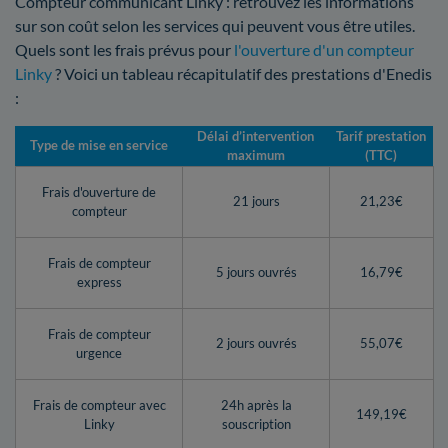
Compteur communicant Linky : retrouvez les informations
sur son coût selon les services qui peuvent vous être utiles.
Quels sont les frais prévus pour
l'ouverture d'un compteur
Linky
? Voici un tableau récapitulatif des prestations d'Enedis
:
Délai d’intervention
Tarif prestation
Type de mise en service
maximum
(TTC)
Frais d'ouverture de
21 jours
21,23€
compteur
Frais de compteur
5 jours ouvrés
16,79€
express
Frais de compteur
2 jours ouvrés
55,07€
urgence
Frais de compteur avec
24h après la
149,19€
Linky
souscription