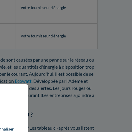
Votre fournisseur d’énergie
Votre fournisseur d’énergie
ande sont causées par une panne sur le réseau ou
ée, et les quantités d'énergie à disposition trop
er le courant. Aujourd'hui, il est possible de se
lication
Ecowatt
. Développée par l'Ademe et
ct et à travers des alertes. Les jours rouges ou
 coupure de courant !Les entreprises à joindre à
 vous avez.
ns le 59180 ?
dans le Nord ? Les tableau ci-après vous listent
nnaliser