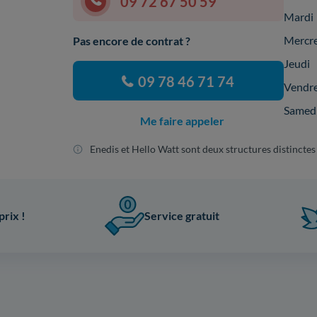
09 72 67 50 59
Mardi
Mercr
Pas encore de contrat ?
Jeudi
09 78 46 71 74
Vendr
Samed
Me faire appeler
Enedis et Hello Watt sont deux structures distinctes
prix !
Service gratuit