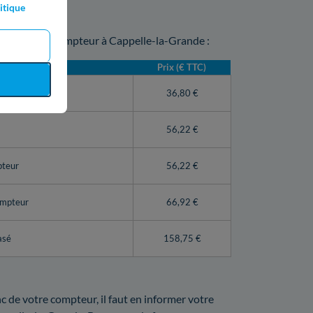
itique
e sur votre compteur à Cappelle-la-Grande :
)
Prix (€ TTC)
teur Linky)
36,80 €
56,22 €
pteur
56,22 €
ompteur
66,92 €
asé
158,75 €
nc de votre compteur, il faut en informer votre