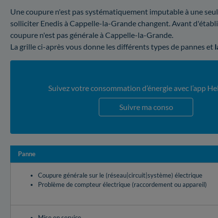
Une coupure n'est pas systématiquement imputable à une seule e
solliciter Enedis à Cappelle-la-Grande changent. Avant d'établ
coupure n'est pas générale à Cappelle-la-Grande.
La grille ci-après vous donne les différents types de pannes et
Suivez votre consommation d’énergie avec l’app He
Suivre ma conso
Panne
Coupure générale sur le (réseau|circuit|système) électrique
Problème de compteur électrique (raccordement ou appareil)
Mise en service