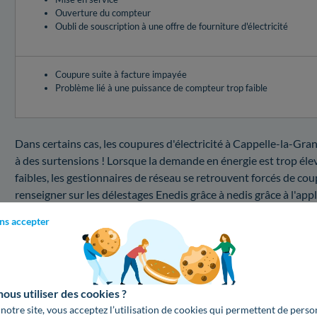
Ouverture du compteur
Oubli de souscription à une offre de fourniture d'électricité
Coupure suite à facture impayée
Problème lié à une puissance de compteur trop faible
Dans certains cas, les coupures d'électricité à Cappelle-la-Gr
à des surtensions ! Lorsque la demande en énergie est trop élev
faibles, les gestionnaires de réseau se retrouvent forcés de coup
renseigner sur les délestages Enedis grâce à nedis grâce à l'app
RTE, elle vous informe sur les risques de coupure Enedis en dire
ns accepter
oranges, il faudra surveiller votre consommation pour éviter la
Cappelle-la-Grande ne sont pas identiques selon la panne que
Quel prix pour un dépannage en cas de coupure da
us utiliser des cookies ?
Besoin d'en apprendre plus sur le service de dépannage Enedis 
 notre site, vous acceptez l’utilisation de cookies qui permettent de perso