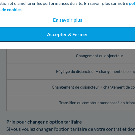
les montants fixés par Enedis dans le Nord pour un tel service
ation et d’améliorer les performances du site. En savoir plus sur notre
pol
n de cookies.
Réadaptation de votre puissance électrique
Voici les montants d'Enedis pour une modification de puissanc
En savoir plus
Service Enedis à Cappelle-la-Grande (59
Accepter & Fermer
Réglage de l’appareil de contrôle (disjoncteur, comp
Changement du disjoncteur
Réglage du disjoncteur + changement de com
Changement de disjoncteur + changement de c
Transition du compteur monophasé en triph
Prix pour changer d'option tarifaire
Si vous voulez changer l'option tarifaire de votre contrat et do