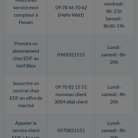
vendredi :
service mon
09 78 46 70 62
8h-21h
compteur à
(Hello Watt)
Samedi :
Fenain
8h30-19h
Prendre un
Lundi-
abonnement
0969321515
samedi : 8h-
chez EDF au
20h
tarif Bleu
Souscrire un
09 70 82 15 51
Lundi-
contrat chez
nouveau client
samedi : 8h-
EDF en offre de
3004 déjà client
20h
marché
Appeler le
Lundi-
service client
0970821551
samedi : 8h-
EDF à Fenain
20h