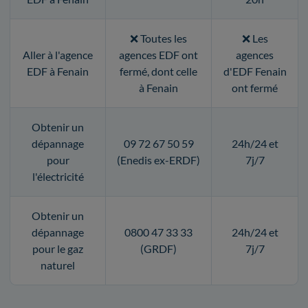
❌ Toutes les
❌ Les
Aller à l'agence
agences EDF ont
agences
EDF à Fenain
fermé, dont celle
d'EDF Fenain
à Fenain
ont fermé
Obtenir un
dépannage
09 72 67 50 59
24h/24 et
pour
(Enedis ex-ERDF)
7j/7
l'électricité
Obtenir un
dépannage
0800 47 33 33
24h/24 et
pour le gaz
(GRDF)
7j/7
naturel