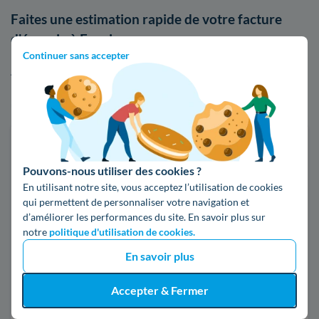
Faites une estimation rapide de votre facture
d'énergie à Fenain
Continuer sans accepter
Afin de vous rendre compte des différences de tarifs entre
EDF et les autres acteurs du marché, n'hésitez pas à faire
usage de notre comparateur d'offres d'électricité ou de gaz :
Faites des économies sur vos factures d'énergie
Pouvons-nous utiliser des cookies ?
Je compare
En utilisant notre site, vous acceptez l’utilisation de cookies
qui permettent de personnaliser votre navigation et
d’améliorer les performances du site. En savoir plus sur
Électricité
Gaz naturel
notre
politique d'utilisation de cookies.
En savoir plus
Code postal
Accepter & Fermer
59179 (FENAIN)