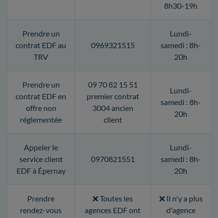
8h30-19h
Prendre un
Lundi-
contrat EDF au
0969321515
samedi : 8h-
TRV
20h
Prendre un
09 70 82 15 51
Lundi-
contrat EDF en
premier contrat
samedi : 8h-
offre non
3004 ancien
20h
réglementée
client
Appeler le
Lundi-
service client
0970821551
samedi : 8h-
EDF à Épernay
20h
Prendre
❌ Toutes les
❌ Il n'y a plus
rendez-vous
agences EDF ont
d'agence