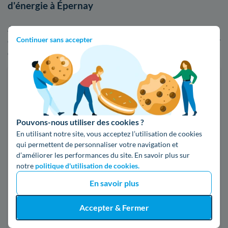
d'énergie à Épernay
Afin de visualiser les écarts de tarifs entre EDF et ses
Continuer sans accepter
concurrents, n'hésitez pas à faire usage de notre comparateur
d'offres d'électricité ou de gaz :
Faites des économies sur vos factures d'énergie
Je compare
Pouvons-nous utiliser des cookies ?
En utilisant notre site, vous acceptez l’utilisation de cookies
Électricité
Gaz naturel
qui permettent de personnaliser votre navigation et
d’améliorer les performances du site. En savoir plus sur
notre
politique d'utilisation de cookies.
Code postal
En savoir plus
51200 (EPERNAY)
Accepter & Fermer
Pour mon