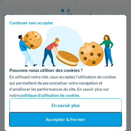
Les factures sont évidemment différentes d'un logement à un
autre, d'un ménage à un autre, du fait du fournisseur, de la
Continuer sans accepter
consommation en kWh, et de bien d'autres facteurs.
Faites une estimation en un coup d'oeil de votre
facture d'énergie à Vitry-le-François
Afin de noter les différences de tarifs entre EDF et ses
Pouvons-nous utiliser des cookies ?
compétiteurs, n'hésitez pas à faire usage de notre
En utilisant notre site, vous acceptez l’utilisation de cookies
comparateur d'offres d'électricité ou de gaz :
qui permettent de personnaliser votre navigation et
d’améliorer les performances du site. En savoir plus sur
notre
politique d'utilisation de cookies.
Faites des économies sur vos factures d'énergie
En savoir plus
Je compare
Accepter & Fermer