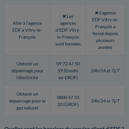
❌ L'agence
❌ Les
EDF Vitry-le-
Aller à l'agence
agences
François a
EDF à Vitry-le-
d'EDF Vitry-
fermé depuis
François
le-François
plusieurs
sont fermées
années
Obtenir un
09 72 67 50
dépannage pour
59 (Enedis
24h/24 et 7j/7
l'électricité
ex-ERDF)
Obtenir un
0800 47 33
dépannage pour le
24h/24 et 7j/7
33 (GRDF)
gaz naturel
Quelles sont les horaires du service client d'EDF ?