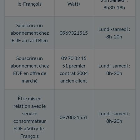
le-François
Watt)
8h30-19h
Souscrire un
Lundi-samedi :
abonnement chez
0969321515
8h-20h
EDF au tarif Bleu
Souscrire un
09 70 82 15
abonnement chez
51 premier
Lundi-samedi :
EDF en offre de
contrat 3004
8h-20h
marché
ancien client
Être mis en
relation avec le
service
Lundi-samedi :
0970821551
consommateur
8h-20h
EDF à Vitry-le-
François