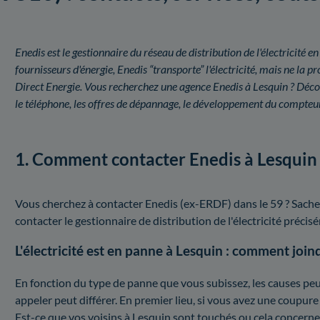
Enedis est le gestionnaire du réseau de distribution de l'électricit
fournisseurs d'énergie, Enedis “transporte” l'électricité, mais ne l
Direct Energie. Vous recherchez une agence Enedis à Lesquin ? Déco
le téléphone, les offres de dépannage, le développement du compteur
1. Comment contacter Enedis à Lesquin
Vous cherchez à contacter Enedis (ex-ERDF) dans le 59 ? Sache
contacter le gestionnaire de distribution de l'électricité préc
L'électricité est en panne à Lesquin : comment join
En fonction du type de panne que vous subissez, les causes peuv
appeler peut différer. En premier lieu, si vous avez une coupure 
Est-ce que vos voisins à Lesquin sont touchés ou cela concerne