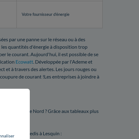
Votre fournisseur d’énergie
usées par une panne sur le réseau ou à des
 les quantités d'énergie à disposition trop
er le courant. Aujourd'hui, il est possible de se
lication
Ecowatt
. Développée par l'Ademe et
ct et à travers des alertes. Les jours rouges ou
 coupure de courant !Les entreprises à joindre à
10 ?
ar Enedis dans le Nord ? Grâce aux tableaux plus
mpteur par Enedis à Lesquin :
nnaliser