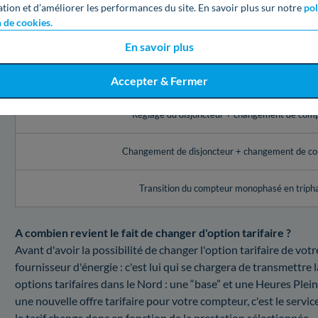
ation et d’améliorer les performances du site. En savoir plus sur notre
pol
Service Enedis à Lesquin (59)
n de cookies.
Réglage de l’appareil de contrôle (disjoncteur, comp
En savoir plus
Changement du disjoncteur
Accepter & Fermer
Réglage du disjoncteur + changement de com
Changement de disjoncteur + changement de c
Transition du compteur monophasé en triph
A combien revient le fait de changer d'option tarifaire ?
Avant d'avoir la possibilité de changer l'option tarifaire de vo
fournisseur d'énergie : c'est lui qui se chargera de transmettre 
options tarifaires dans le Nord : une “base” et une Heures Pl
une nouvelle offre tarifaire pour votre compteur, c'est le servic
le tarif change donc en fonction de la prestation sélectionnée.