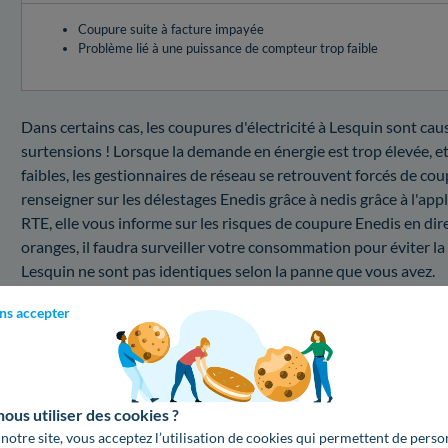
Coupure suite à facture impayée
Problème lié à une puissance de compteur trop faible
Dans certains cas, les coupures d'électricité à Lesquin sont ca
surtensions ! Lorsque la demande en énergie est trop élevée, et
faibles, les gestionnaires de réseau se retrouvent forcés de coup
renseigner sur les délestages Enedis grâce à nedis grâce à l'app
RTE, elle vous informe sur les risques de coupure Enedis en dire
oranges, il faudra surveiller votre consommation pour éviter la
Lesquin ne sont pas identiques selon la panne que vous avez.
Quel est le coût d'une intervention au sein du 598
ns accepter
Vous désirez connaître les prix d'un dépannage d'électricité p
bas, trouvez les renseignements sur le prix d'un tel service :
Changer la puissance de votre compteur électrique
us utiliser des cookies ?
Calculez votre facture pour un changement de puissance de co
 notre site, vous acceptez l’utilisation de cookies qui permettent de perso