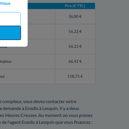
itique
Prix (€ TTC)
teur Linky)
36,80 €
56,22 €
pteur
56,22 €
ompteur
66,92 €
asé
158,75 €
tre compteur, vous devez contacter votre
la demande à Enedis à Lesquin. Il y a deux
eines Heures Creuses. Au moment où vous prenez
e de l'agent Enedis à Lesquin que vous financez :