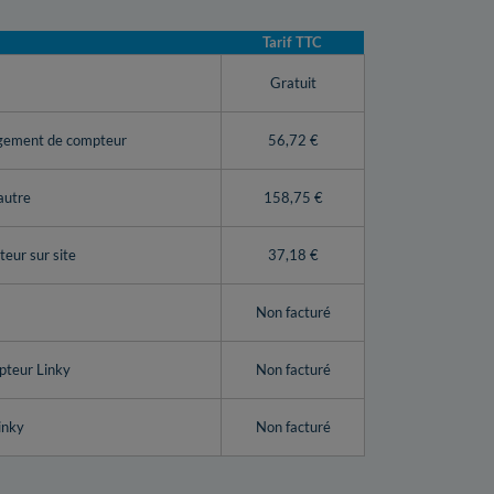
Tarif TTC
y
Gratuit
ngement de compteur
56,72 €
autre
158,75 €
eur sur site
37,18 €
Non facturé
pteur Linky
Non facturé
inky
Non facturé