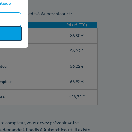
itique
mpteur par Enedis à Auberchicourt :
Prix (€ TTC)
teur Linky)
36,80 €
56,22 €
pteur
56,22 €
ompteur
66,92 €
asé
158,75 €
votre compteur, vous devez prévenir votre
 la demande à Enedis à Auberchicourt. Il existe