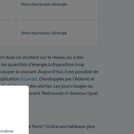
Votre fournisseur d’énergie
Votre fournisseur d’énergie
nt dues un incident sur le réseau ou à des
 les quantités d'énergie à disposition trop
 couper le courant. Aujourd'hui, il est possible de
application
Ecowatt
. Développée par l'Ademe et
ct et à travers des alertes. Les jours rouges ou
a coupure de courant !Retrouvez ci-dessous (quel
nne.
65 ?
ar Enedis dans le Nord ? Grâce aux tableaux plus
nnaliser