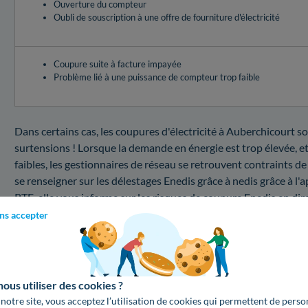
Ouverture du compteur
Oubli de souscription à une offre de fourniture d'électricité
Coupure suite à facture impayée
Problème lié à une puissance de compteur trop faible
Dans certains cas, les coupures d'électricité à Auberchicourt so
surtensions ! Lorsque la demande en énergie est trop élevée, et
faibles, les gestionnaires de réseau se retrouvent contraints de
se renseigner sur les délestages Enedis grâce à nedis grâce à l'
RTE, elle vous informe sur les risques de coupure Enedis en dire
oranges, il faudra surveiller votre consommation pour éviter l
ns accepter
est le coût à payer) pour une intervention dans le cas d'une pa
Quel est le coût d'une intervention au sein du 591
us utiliser des cookies ?
Vous désirez connaître les prix d'un dépannage d'électricité p
 notre site, vous acceptez l’utilisation de cookies qui permettent de perso
bas, trouvez les renseignements sur le prix d'un tel service :