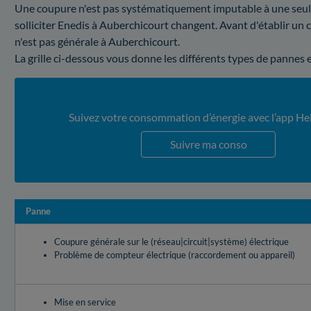
Une coupure n'est pas systématiquement imputable à une seule e
solliciter Enedis à Auberchicourt changent. Avant d'établir un
n'est pas générale à Auberchicourt.
La grille ci-dessous vous donne les différents types de pannes 
Suivez votre consommation d’énergie avec l’app He
Suivre ma conso
Panne
Coupure générale sur le (réseau|circuit|système) électrique
Problème de compteur électrique (raccordement ou appareil)
Mise en service