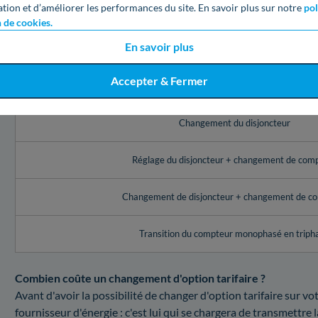
ation et d’améliorer les performances du site. En savoir plus sur notre
pol
Changer la puissance de votre compteur électrique
n de cookies.
Calculez votre facture pour un changement de puissance de co
En savoir plus
Service Enedis à Auberchicourt (59)
Accepter & Fermer
Réglage de l’appareil de contrôle (disjoncteur, comp
Changement du disjoncteur
Réglage du disjoncteur + changement de com
Changement de disjoncteur + changement de c
Transition du compteur monophasé en triph
Combien coûte un changement d'option tarifaire ?
Avant d'avoir la possibilité de changer d'option tarifaire sur 
fournisseur d'énergie : c'est lui qui se chargera de transmettre