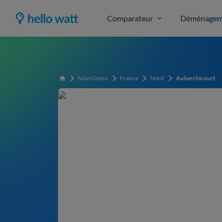
Comparateur
Déménagem
Suivi Conso
France
Nord
Auberchicourt
Accueil