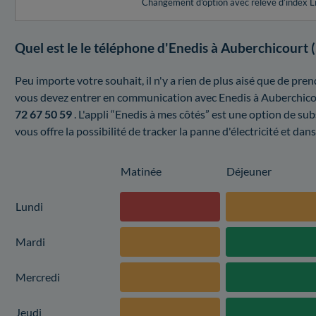
Changement d'option avec relevé d’index L
Quel est le le téléphone d'Enedis à Auberchicourt 
Peu importe votre souhait, il n'y a rien de plus aisé que de pre
vous devez entrer en communication avec Enedis à Auberchicou
72 67 50 59
. L'appli “Enedis à mes côtés” est une option de su
vous offre la possibilité de tracker la panne d'électricité et da
Matinée
Déjeuner
Lundi
Mardi
Mercredi
Jeudi