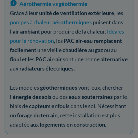
Aérothermie vs géothermie
Grâce à leur
unité de ventilation extérieure
, les
pompes à chaleur
aérothermiques
puisent dans
l’
air ambiant
pour produire de la chaleur.
Idéales
pour la rénovation
, les
PAC air-eau
remplacent
facilement
une vieille
chaudière
au
gaz
ou au
fioul
et les
PAC air-air
sont une bonne
alternative
aux
radiateurs électriques
.
Les modèles
géothermiques
vont, eux, chercher
l’
énergie des sols
ou des
eaux souterraines
par le
biais de
capteurs enfouis
dans le sol. Nécessitant
un
forage du terrain
, cette installation est plus
adaptée aux
logements en construction
.