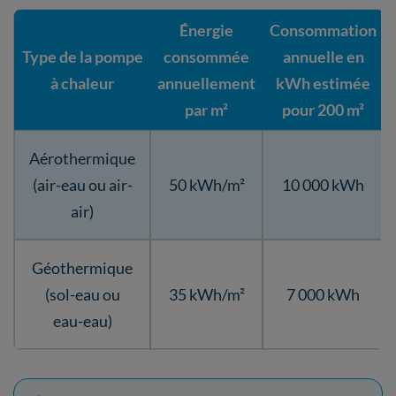
Énergie
Consommation
Type de la pompe
consommée
annuelle en
à chaleur
annuellement
kWh estimée
par m²
pour 200 m²
Aérothermique
(air-eau ou air-
50 kWh/m²
10 000 kWh
air)
Géothermique
(sol-eau ou
35 kWh/m²
7 000 kWh
eau-eau)