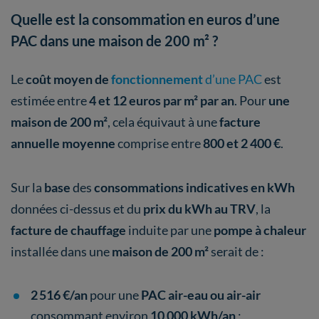
Quelle est la consommation en euros d’une
PAC dans une maison de 200 m² ?
Le
coût moyen de
fonctionnement
d’une PAC
est
estimée entre
4 et 12 euros par m² par an
. Pour
une
maison de 200 m²
, cela équivaut à une
facture
annuelle
moyenne
comprise entre
800 et 2 400 €
.
Sur la
base
des
consommations indicatives en kWh
données ci-dessus et du
prix du kWh au TRV
, la
facture de chauffage
induite par une
pompe à chaleur
installée dans une
maison de 200 m²
serait de :
2 516 €/an
pour une
PAC air-eau ou air-air
consommant environ
10 000 kWh/an
;