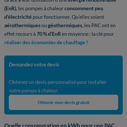
(EnR)
, les pompes à chaleur
consomment peu
d’électricité
pour fonctionner. Qu’elles soient
aérothermiques
ou
géothermiques
, les PAC ont en
effet recours à
70 % d’EnR
en moyenne : la clé pour
réaliser des économies de chauffage
!
Demandez votre devis
Obtenez un devis personnalisé pour installer
votre pompe à chaleur.
Obtenir mon devis gratuit
Quelle consommation en kWh pour une PAC