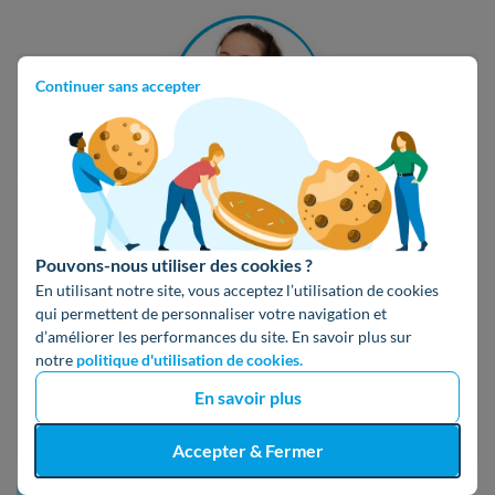
Continuer sans accepter
Camille Grau
Rédactrice experte rénovation énergétique
Pouvons-nous utiliser des cookies ?
En utilisant notre site, vous acceptez l’utilisation de cookies
Camille rejoint Hello Watt après un Master en
qui permettent de personnaliser votre navigation et
Rédaction Professionnelle. Sensible aux sujets
d’améliorer les performances du site. En savoir plus sur
écologiques, elle vous aide à vous tourner vers une
notre
politique d'utilisation de cookies.
consommation responsable qui fait du bien au
En savoir plus
portefeuille et à la planète !
Accepter & Fermer