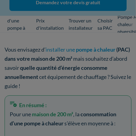
Demandez votre devis gratuit
Installation
Pompe à
d'une
Prix
Trouver un
Choisir
chaleur
pompe à
d'installation
installateur
sa PAC
réversib
chaleur
Vous envisagez d’
installer une
pompe à chaleur
(PAC)
dans votre maison de 200 m²
mais souhaitez d’abord
savoir
quelle quantité d’énergie consomme
annuellement
cet équipement de chauffage ? Suivez le
guide !
En résumé :
Pour une
maison de 200 m²
, la
consommation
d’une pompe à chaleur
s’élève en moyenne à :