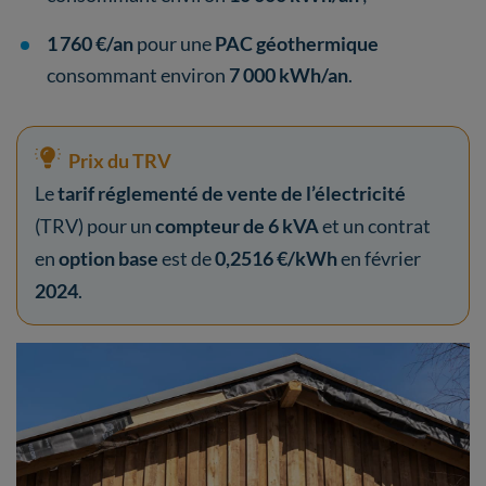
1 760 €/an
pour une
PAC géothermique
consommant environ
7 000 kWh/an
.
Prix du TRV
Le
tarif réglementé de vente de l’électricité
(TRV) pour un
compteur de 6 kVA
et un contrat
en
option base
est de
0,2516 €/kWh
en février
2024
.