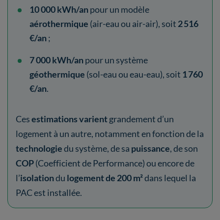
10 000 kWh/an
pour un modèle
aérothermique
(air-eau ou air-air), soit
2 516
€/an
;
7 000 kWh/an
pour un système
géothermique
(sol-eau ou eau-eau), soit
1 760
€/an
.
Ces
estimations varient
grandement d’un
logement à un autre, notamment en fonction de la
technologie
du système, de sa
puissance
, de son
COP
(Coefficient de Performance) ou encore de
l’
isolation
du
logement de 200 m²
dans lequel la
PAC est installée.