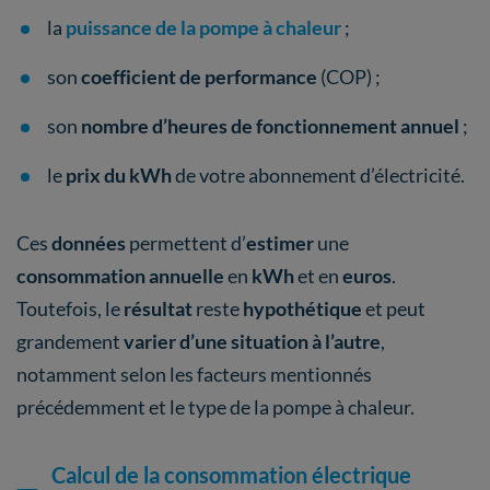
la
puissance de la pompe à chaleur
;
son
coefficient de performance
(COP) ;
son
nombre d’heures de fonctionnement
annuel
;
le
prix du kWh
de votre abonnement d’électricité.
Ces
données
permettent d’
estimer
une
consommation annuelle
en
kWh
et en
euros
.
Toutefois, le
résultat
reste
hypothétique
et peut
grandement
varier d’une situation à l’autre
,
notamment selon les facteurs mentionnés
précédemment et le type de la pompe à chaleur.
Calcul de la consommation électrique