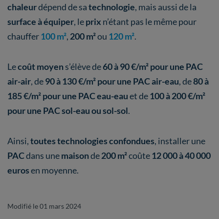
chaleur
dépend de sa
technologie
, mais aussi de la
surface à équiper
, le
prix
n’étant pas le même pour
chauffer
100 m²
,
200 m²
ou
120 m²
.
Le
coût moyen
s’élève de
60 à 90 €/m² pour une PAC
air-air
, de
90 à 130 €/m² pour une PAC air-eau
, de
80 à
185 €/m² pour une PAC eau-eau
et de
100 à 200 €/m²
pour une PAC sol-eau ou sol-sol
.
Ainsi,
toutes technologies confondues
, installer une
PAC
dans une
maison
de
200 m²
coûte
12 000 à 40 000
euros
en moyenne.
Modifié le 01 mars 2024