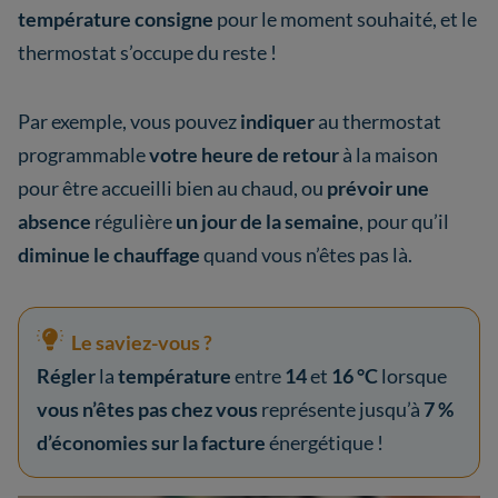
température consigne
pour le moment souhaité, et le
thermostat s’occupe du reste !
Par exemple, vous pouvez
indiquer
au thermostat
programmable
votre heure de retour
à la maison
pour être accueilli bien au chaud, ou
prévoir une
absence
régulière
un jour de la semaine
, pour qu’il
diminue le chauffage
quand vous n’êtes pas là.
Le saviez-vous ?
Régler
la
température
entre
14
et
16 °C
lorsque
vous n’êtes pas chez vous
représente jusqu’à
7 %
d’économies sur la facture
énergétique !