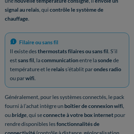
une
nouvelle température consigne
, il
envoie un
signal au relais
, qui
contrôle le système de
chauffage
.
Filaire ou sans fil
Il existe des
thermostats filaires ou sans fil
. S’il
est
sans fil
, la
communication
entre la
sonde
de
température et le
relais
s’établit par
ondes radio
ou par
wifi
.
Généralement, pour les systèmes connectés, le pack
fourni à l’achat intègre un
boîtier de connexion wifi
,
ou
bridge
, qui se
connecte à votre box internet
pour
rendre disponibles les
fonctionnalités de
connectivité
(contrôle à distance, géolocalisation,