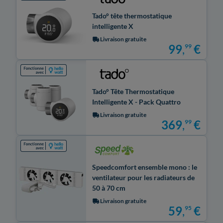
Tado° tête thermostatique
intelligente X
Livraison gratuite
99
,
€
99
Tado° Tête Thermostatique
Intelligente X - Pack Quattro
Livraison gratuite
369
,
€
99
Speedcomfort ensemble mono : le
ventilateur pour les radiateurs de
50 à 70 cm
Livraison gratuite
59
,
€
95