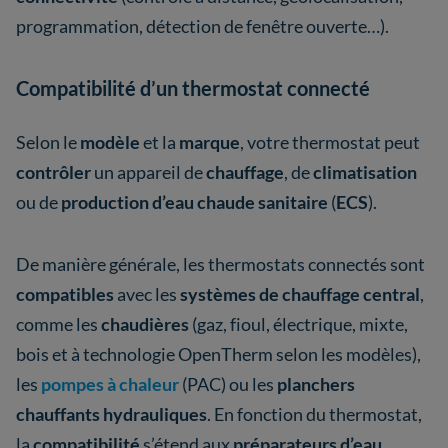
programmation, détection de fenêtre ouverte…).
Compatibilité d’un thermostat connecté
Selon le
modèle
et la
marque
, votre thermostat peut
contrôler
un appareil de
chauffage
, de
climatisation
ou de
production d’eau chaude sanitaire
(
ECS
).
De manière générale, les thermostats connectés sont
compatibles
avec les
systèmes de chauffage central
,
comme les
chaudières
(gaz, fioul, électrique, mixte,
bois et à technologie OpenTherm selon les modèles),
les
pompes à chaleur
(PAC) ou les
planchers
chauffants hydrauliques
. En fonction du thermostat,
la
compatibilité
s’étend aux
préparateurs d’eau