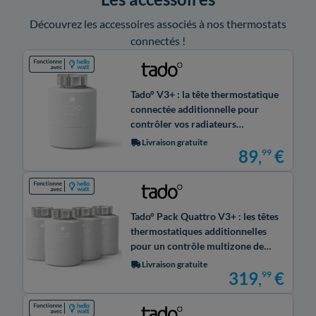
Découvrez les accessoires associés à nos thermostats
connectés !
Tado° V3+ : la tête thermostatique
connectée additionnelle pour
contrôler vos radiateurs
indépendamment
Livraison gratuite
89
,
€
99
Tado° Pack Quattro V3+ : les têtes
thermostatiques additionnelles
pour un contrôle multizone de
votre chauffage
Livraison gratuite
319
,
€
99