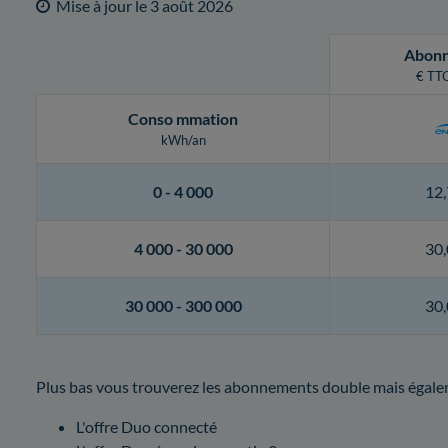
Mise à jour le
3 août 2026
Abon
€ TTC
Conso
mmation
kWh/an
0 -
4 000
12,
4 000 -
30 000
30,
30 000 -
300 000
30,
Plus bas vous trouverez les abonnements double mais égaleme
L'offre Duo connecté