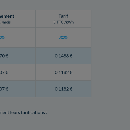
nement
Tarif
 /mois
€ TTC /kWh
70 €
0,1488 €
07 €
0,1182 €
07 €
0,1182 €
nt leurs tarifications :