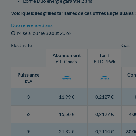
L'offre Duo énergie garantie 2 ans
Voici quelques grilles tarifaires de ces offres Engie duales :
Duo référence 3 ans
Mise à jour le
3 août 2026
Electricité
Gaz
Abonnement
Tarif
€ TTC /mois
€ TTC /kWh
Puiss
ance
Con
kVA
3
11,99 €
0,2127 €
6
15,58 €
0,2127 €
4 0
9
21,32 €
0,2114 €
30 0