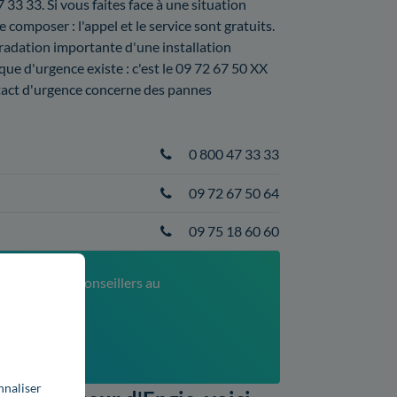
33 33. Si vous faites face à une situation
omposer : l'appel et le service sont gratuits.
égradation importante d'une installation
ue d'urgence existe : c'est le 09 72 67 50 XX
ntact d'urgence concerne des pannes
0 800 47 33 33
09 72 67 50 64
09 75 18 60 60
ontactez nos conseillers au
52
xé)
nnaliser