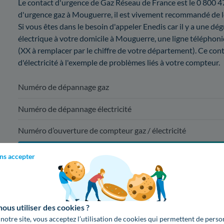
Le contact d'urgence de Gaz Réseau de France est le 0 800 47 
d'urgence gaz à Mouguerre, il est vivement recommandé de le c
Si vous êtes dans le besoin d'appeler Enedis car il y a une d
électrique à votre domicile à Mouguerre, une ligne téléphoniq
(XX à remplacer par le chiffre de votre département). Ce co
d'électricité à l'exemple de problèmes liés à votre compteur.
Numéro de dépannage gaz
Numéro de dépannage électricité
Numéro d’ouverture de compteur gaz / électricité
ns accepter
Pour une mise en service à Mouguerre, c
09 78 46 70 
(appel non surta
us utiliser des cookies ?
 notre site, vous acceptez l’utilisation de cookies qui permettent de perso