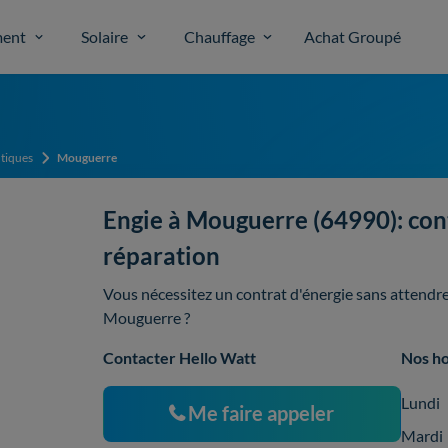
ent
Solaire
Chauffage
Achat Groupé
tiques
Mouguerre
Engie à Mouguerre (64990): cont
réparation
Vous nécessitez un contrat d'énergie sans attendre,
Mouguerre ?
Contacter Hello Watt
Nos ho
Lundi
Me faire appeler
Mardi