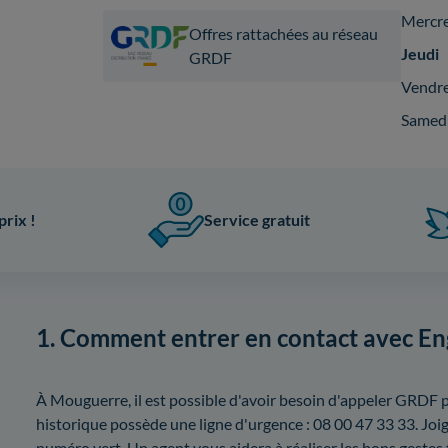
Mercr
Offres rattachées au réseau
Jeudi
GRDF
Vendr
Samed
prix !
Service gratuit
1. Comment entrer en contact avec En
À Mouguerre, il est possible d'avoir besoin d'appeler GRDF 
historique possède une ligne d'urgence : 08 00 47 33 33. Joi
numéro vert. Un agent vous aidera à réaliser les bons gestes