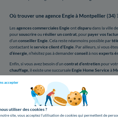
Où trouver une agence Engie à Montpellier (34) 
Les
agences commerciales Engie
ont
disparu
dans la ville d
pour
souscrire
ou
résilier un contrat
, pour
payer vos factu
d’un
conseiller Engie
. Cela reste néanmoins possible par
té
contactant le
service client d’Engie
. Par ailleurs, si vous ê
d’énergie
, n’hésitez pas à demander
conseil
à nos
experts é
Enfin, si vous avez besoin d’un
contrat d’entretien
pour vot
chauffage
, il existe une succursale
Engie Home Service
à
Mo
Engie Home Services Montpellier SUD
, ZAC de Tournezy 
ns accepter
Montpellier
Quels sont les numéros d’urgence gaz et électrici
us utiliser des cookies ?
 notre site, vous acceptez l’utilisation de cookies qui permettent de perso
En cas d’
urgence pour le gaz
, vous devez appeler au plus vite