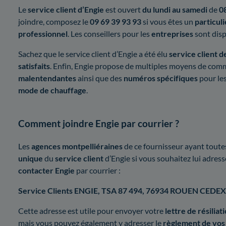
Le
service client d’Engie
est ouvert
du lundi au samedi
de
08
joindre, composez le
09 69 39 93 93
si vous êtes un
particuli
professionnel
. Les conseillers pour les
entreprises
sont dis
Sachez que le service client d’Engie a été élu
service client d
satisfaits
. Enfin, Engie propose de multiples moyens de co
malentendantes
ainsi que des
numéros spécifiques
pour le
mode de chauffage
.
Comment joindre Engie par courrier ?
Les
agences montpelliéraines
de ce fournisseur ayant toute
unique
du
service client
d’Engie si vous souhaitez lui adresse
contacter Engie
par courrier :
Service Clients ENGIE, TSA 87 494, 76934 ROUEN CEDEX
Cette adresse est utile pour envoyer votre
lettre de résiliat
mais vous pouvez également y adresser le
règlement de vos