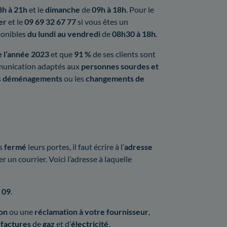
h à 21h
et le
dimanche
de
09h à 18h
. Pour le
er
et le
09 69 32 67 77
si vous êtes un
ponibles
du lundi au vendredi
de
08h30 à 18h
.
e l’année 2023
et que
91 %
de ses clients sont
mmunication adaptés aux
personnes sourdes et
s
déménagements
ou les
changements de
s
fermé
leurs portes, il faut écrire à l’
adresse
r un courrier. Voici l’adresse à laquelle
 09
.
ion
ou une
réclamation à votre fournisseur
,
 factures
de
gaz
et d’
électricité
.