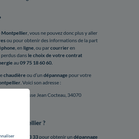
?
e
Montpellier
, vous ne pouvez donc plus y aller
res
ou pour obtenir des informations de la part
léphone
, en
ligne
, ou par
courrier
en
tes perdus dans
le choix de votre contrat
nergie
au
09 75 18 60 60.
re
chaudière
ou d’un
dépannage
pour votre
ntpellier
. Voici son adresse :
- B12 101 impasse Jean Cocteau, 34070
té à Montpellier ?
nnaliser
 le
0 800 47 33 33
pour obtenir un
dépannage