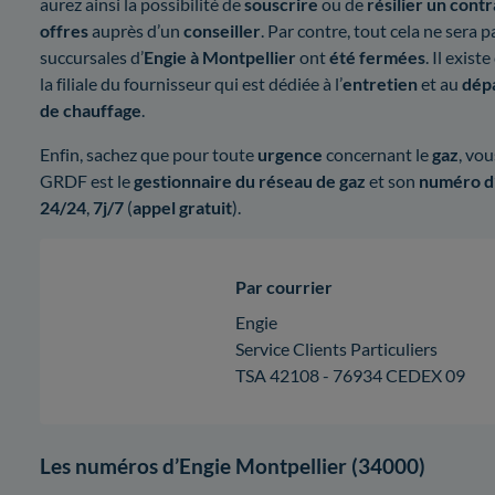
aurez ainsi la possibilité de
souscrire
ou de
résilier un contr
offres
auprès d’un
conseiller
. Par contre, tout cela ne sera 
succursales d’
Engie à Montpellier
ont
été fermées
. Il exis
la filiale du fournisseur qui est dédiée à l’
entretien
et au
dép
de chauffage
.
Enfin, sachez que pour toute
urgence
concernant le
gaz
, vo
GRDF est le
gestionnaire du réseau de gaz
et son
numéro d
24/24
,
7j/7
(
appel gratuit
).
Par courrier
Engie
Service Clients Particuliers
TSA 42108 - 76934 CEDEX 09
Les numéros d’Engie Montpellier (34000)