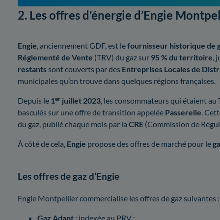
2. Les offres d’énergie d’Engie Montpel
Engie
, anciennement GDF, est le
fournisseur historique de 
Réglementé de Vente
(TRV) du gaz sur
95 % du territoire
, 
restants
sont couverts par des
Entreprises Locales de Distr
municipales qu’on trouve dans quelques régions françaises.
Depuis le
1ᵉʳ juillet 2023
, les consommateurs qui étaient au
basculés sur une offre de transition appelée
Passerelle
. Cet
du gaz, publié chaque mois par la
CRE
(Commission de Régulati
À côté de cela,
Engie
propose des offres de marché pour le
g
Les offres de gaz d’Engie
Engie Montpellier commercialise les offres de gaz suivantes :
Gaz Adapt
: indexée au PRV ;