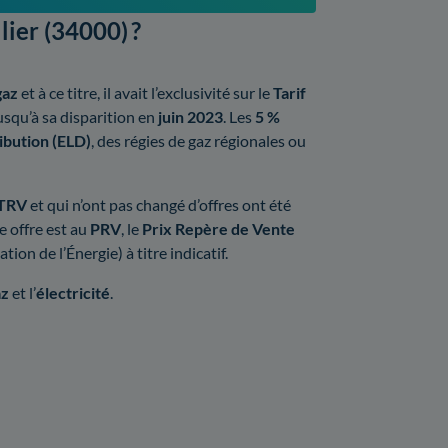
lier (34000) ?
gaz
et à ce titre, il avait l’exclusivité sur le
Tarif
jusqu’à sa disparition en
juin 2023
. Les
5 %
ibution (ELD)
, des régies de gaz régionales ou
TRV
et qui n’ont pas changé d’offres ont été
te offre est au
PRV
, le
Prix Repère de Vente
on de l’Énergie) à titre indicatif.
az
et l’
électricité
.