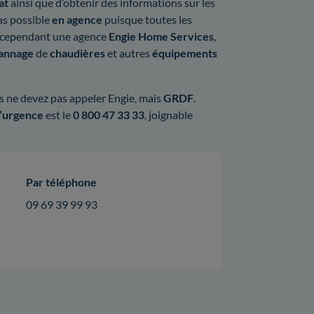
at
ainsi que d’obtenir des informations sur les
pas possible
en agence
puisque toutes les
te cependant une agence
Engie Home Services
,
annage
de
chaudières
et autres
équipements
us ne devez pas appeler Engie, mais
GRDF
.
’urgence
est le
0 800 47 33 33
, joignable
Par téléphone
09 69 39 99 93