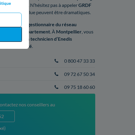
itique
t il est gratuit. N’hésitez pas à appeler
GRDF
fuite
non résolue peuvent être dramatiques.
e d’Enedis
, le
gestionnaire du réseau
uméro de département
. À
Montpellier
, vous
/24
et
7j/7
. Un
technicien d’Enedis
n toute
sécurité
.
0 800 47 33 33
09 72 67 50 34
09 75 18 60 60
ontactez nos conseillers au
52
xé)