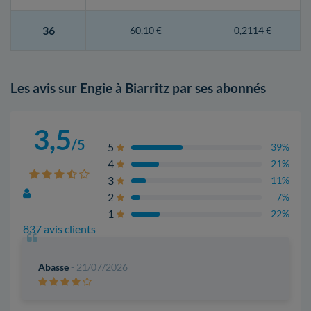
36
60,10 €
0,2114 €
Les avis sur Engie à Biarritz par ses abonnés
3,5
/5
5
39%
4
21%
3
11%
2
7%
1
22%
837 avis clients
Abasse
- 21/07/2026